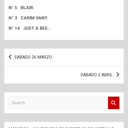
N° 5 BLAIR.
N° 3 CARIM VANY.
N° 14 JUST A BEE.-
Navegación
SABADO 26 MARZO.
de
entradas
SABADO 2 ABRIL.
S
e
a
r
c