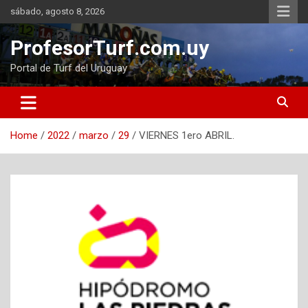
Skip
sábado, agosto 8, 2026
to
content
ProfesorTurf.com.uy
Portal de Turf del Uruguay
Home
2022
marzo
29
VIERNES 1ero ABRIL.