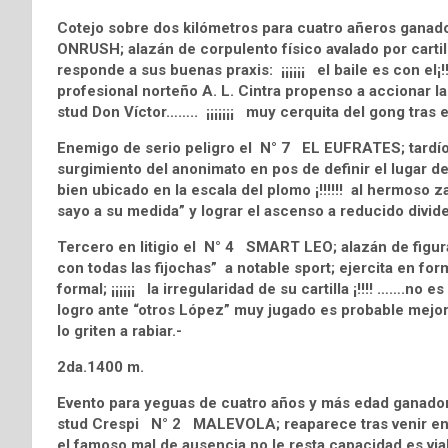
Cotejo sobre dos kilómetros para cuatro añeros ganado
ONRUSH; alazán de corpulento físico avalado por cartil
responde a sus buenas praxis: ¡¡¡¡¡¡ el baile es con el¡
profesional norteño A. L. Cintra propenso a accionar la
stud Don Víctor…….. ¡¡¡¡¡¡¡ muy cerquita del gong tras es
Enemigo de serio peligro el N° 7 EL EUFRATES; tardío 
surgimiento del anonimato en pos de definir el lugar de
bien ubicado en la escala del plomo ¡!!!!!! al hermoso z
sayo a su medida” y lograr el ascenso a reducido divid
Tercero en litigio el N° 4 SMART LEO; alazán de figu
con todas las fijochas” a notable sport; ejercita en for
formal; ¡¡¡¡¡¡ la irregularidad de su cartilla ¡!!!! …….no e
logro ante “otros López” muy jugado es probable mejor
lo griten a rabiar.-
2da.1400 m.
Evento para yeguas de cuatro años y más edad ganadora
stud Crespi N° 2 MALEVOLA; reaparece tras venir en se
el famoso mal de ausencia no le resta capacidad es vi