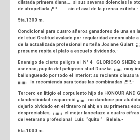
dilatada primera diana…. si sus severas dolencias le ot
de atropellada ¡!!!! ……. sin el aval de la prensa exitista.
5ta.1300 m.
Condicional para cuatro añeros ganadores de una en 
del stud Gratitud avalado por regularidad encomiable a n
de la actualizada profesional norteña Josiane Gulart ¡¡¡¡¡
presume repita el plato a escueto dividendo.-
Enemigo de cierto peligro el N° 4 GLORIOSO SHEIK; su c
ascenso; pupilo del peligroso stud Duszka ¡¡¡¡¡¡ muy ind
bailongueado por todo el interior; su reciente clausur
¡¡¡¡¡¡¡ lo recomienda para todas las combinadas ¡!!!!!.-
Tercero en litigio el corpulento hijo de HONOUR AND
clandestinidad reapareció ¡¡¡¡¡¡ no dándose por aludid
dejarlo olvidado en el tintero ni ahí; en su primeras 
despreciables; ¡¡¡¡¡¡¡ el mejor lancetazo a cuatro cifras 
del veterano profesional Luis “quito ” Belela.-
6ta.1000 m.