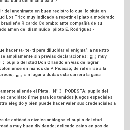
emida cuña del mismo palo”.-
r del anonimato en buen registro lo cual lo sitúa en
tud Los Trico muy indicado a repetir el plato a moderado
nal brasileño Ricardo Colombo; ante compañía de su
erado amen de disminuido piloto E. Rodrigues.-
 hacer ta- te- ti para dilucidar el enigma”; a nuestro
se ampliamente sin previas declaraciones; ¡¡¡¡¡ muy
!!! ; pupilo del stud Don Orlando en vías de lograr
loniense en manos de P. Picasso; de referirse a la
ecio; ¡¡¡¡¡ sin lugar a dudas esta carrera la gana
etamente allende el Plata , N° 3 PODESTA; pupilo del
o es candidato firme para los temidos juegos especiales
stro elegido y bien puede hacer valer sus credenciales a
 de entidad a niveles análogos el pupilo del stud
verdad a muy buen dividendo; delicado zaino en pos de