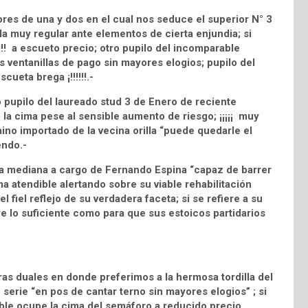
res de una y dos en el cual nos seduce el superior N° 3
la muy regular ante elementos de cierta enjundia; si
!!!! a escueto precio; otro pupilo del incomparable
s ventanillas de pago sin mayores elogios; pupilo del
cueta brega ¡!!!!!!.-
pupilo del laureado stud 3 de Enero de reciente
 la cima pese al sensible aumento de riesgo; ¡¡¡¡¡ muy
aino importado de la vecina orilla “puede quedarle el
endo.-
ra mediana a cargo de Fernando Espina “capaz de barrer
ma atendible alertando sobre su viable rehabilitación
s el fiel reflejo de su verdadera faceta; si se refiere a su
e lo suficiente como para que sus estoicos partidarios
s duales en donde preferimos a la hermosa tordilla del
rie “en pos de cantar terno sin mayores elogios” ; si
able ocupe la cima del semáforo a reducido precio