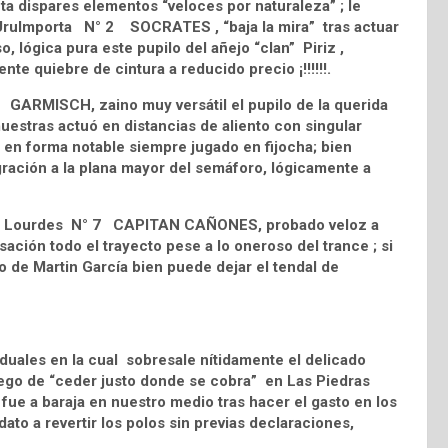
a dispares elementos “veloces por naturaleza” ; le
d UruImporta N° 2 SOCRATES , “baja la mira” tras actuar
 lógica pura este pupilo del añejo “clan” Piriz ,
ente quiebre de cintura a reducido precio ¡!!!!!!.
1 GARMISCH, zaino muy versátil el pupilo de la querida
estras actuó en distancias de aliento con singular
en forma notable siempre jugado en fijocha; bien
ración a la plana mayor del semáforo, lógicamente a
en del Lourdes N° 7 CAPITAN CAÑONES, probado veloz a
ación todo el trayecto pese a lo oneroso del trance ; si
 de Martin García bien puede dejar el tendal de
uales en la cual sobresale nítidamente el delicado
go de “ceder justo donde se cobra” en Las Piedras
ue a baraja en nuestro medio tras hacer el gasto en los
ato a revertir los polos sin previas declaraciones,