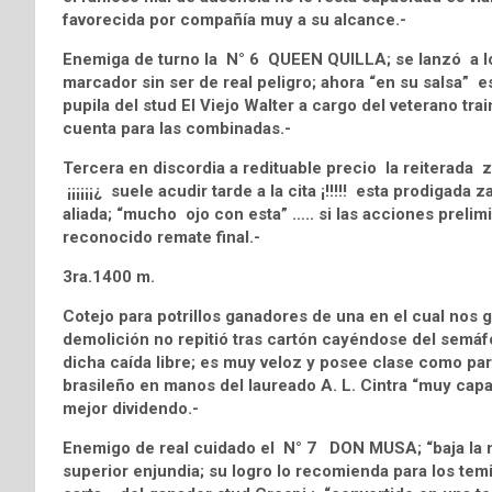
favorecida por compañía muy a su alcance.-
Enemiga de turno la N° 6 QUEEN QUILLA; se lanzó a lo 
marcador sin ser de real peligro; ahora “en su salsa” e
pupila del stud El Viejo Walter a cargo del veterano tra
cuenta para las combinadas.-
Tercera en discordia a redituable precio la reiterada
¡¡¡¡¡¡¿ suele acudir tarde a la cita ¡!!!!! esta prodigad
aliada; “mucho ojo con esta” ….. si las acciones prel
reconocido remate final.-
3ra.1400 m.
Cotejo para potrillos ganadores de una en el cual nos
demolición no repitió tras cartón cayéndose del semáfo
dicha caída libre; es muy veloz y posee clase como para
brasileño en manos del laureado A. L. Cintra “muy cap
mejor dividendo.-
Enemigo de real cuidado el N° 7 DON MUSA; “baja la mi
superior enjundia; su logro lo recomienda para los te