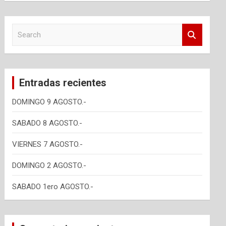
S
e
a
r
c
Entradas recientes
h
DOMINGO 9 AGOSTO.-
SABADO 8 AGOSTO.-
VIERNES 7 AGOSTO.-
DOMINGO 2 AGOSTO.-
SABADO 1ero AGOSTO.-