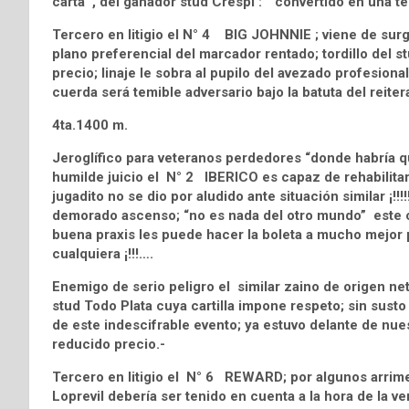
carta , del ganador stud Crespi : “convertido en una t
Tercero en litigio el N° 4 BIG JOHNNIE ; viene de surgi
plano preferencial del marcador rentado; tordillo del s
precio; linaje le sobra al pupilo del avezado profesio
cuerda será temible adversario bajo la batuta del reit
4ta.1400 m.
Jeroglífico para veteranos perdedores “donde habría que
humilde juicio el N° 2 IBERICO es capaz de rehabilitar
jugadito no se dio por aludido ante situación similar ¡!!
demorado ascenso; “no es nada del otro mundo” este co
buena praxis les puede hacer la boleta a mucho mejor pr
cualquiera ¡!!!….
Enemigo de serio peligro el similar zaino de origen n
stud Todo Plata cuya cartilla impone respeto; sin sust
de este indescifrable evento; ya estuvo delante de nue
reducido precio.-
Tercero en litigio el N° 6 REWARD; por algunos arrimes
Loprevil debería ser tenido en cuenta a la hora de la 