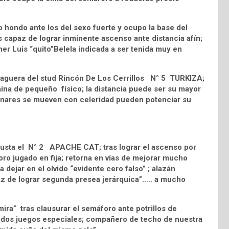
hondo ante los del sexo fuerte y ocupo la base del
s capaz de lograr inminente ascenso ante distancia afín;
iner Luis “quito”Belela indicada a ser tenida muy en
 zaguera del stud Rincón De Los Cerrillos N° 5 TURKIZA;
a zaina de pequeño físico; la distancia puede ser su mayor
iminares se mueven con celeridad pueden potenciar su
 gusta el N° 2 APACHE CAT; tras lograr el ascenso por
ro jugado en fija; retorna en vías de mejorar mucho
 dejar en el olvido “evidente cero falso” ; alazán
az de lograr segunda presea jerárquica”….. a mucho
ra” tras clausurar el semáforo ante potrillos de
midos juegos especiales; compañero de techo de nuestra