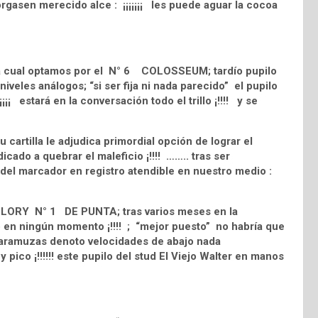
orgasen merecido alce : ¡¡¡¡¡¡¡ les puede aguar la cocoa
-
la cual optamos por el N° 6 COLOSSEUM; tardío pupilo
iveles análogos; “si ser fija ni nada parecido” el pupilo
¡¡ estará en la conversación todo el trillo ¡!!!! y se
artilla le adjudica primordial opción de lograr el
icado a quebrar el maleficio ¡!!!! …….. tras ser
a del marcador en registro atendible en nuestro medio :
 GLORY N° 1 DE PUNTA; tras varios meses en la
o en ningún momento ¡!!!! ; “mejor puesto” no habría que
escaramuzas denoto velocidades de abajo nada
y pico ¡!!!!!! este pupilo del stud El Viejo Walter en manos