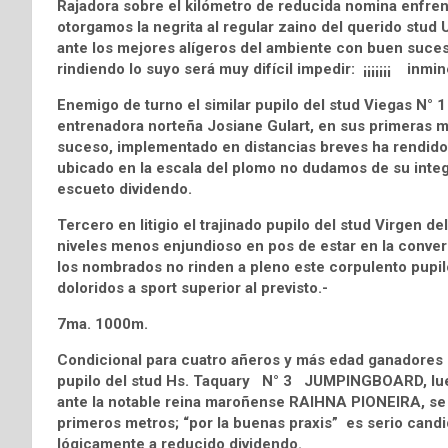
Rajadora sobre el kilómetro de reducida nomina enfrent
otorgamos la negrita al regular zaino del querido stu
ante los mejores alígeros del ambiente con buen suceso,
rindiendo lo suyo será muy difícil impedir: ¡¡¡¡¡¡¡ inmin
Enemigo de turno el similar pupilo del stud Viegas N° 
entrenadora norteña Josiane Gulart, en sus primeras mu
suceso, implementado en distancias breves ha rendido 
ubicado en la escala del plomo no dudamos de su integ
escueto dividendo.
Tercero en litigio el trajinado pupilo del stud Virg
niveles menos enjundioso en pos de estar en la convers
los nombrados no rinden a pleno este corpulento pupilo
doloridos a sport superior al previsto.-
7ma. 1000m.
Condicional para cuatro añeros y más edad ganadores d
pupilo del stud Hs. Taquary N° 3 JUMPINGBOARD, lue
ante la notable reina maroñense RAIHNA PIONEIRA, se f
primeros metros; “por la buenas praxis” es serio candid
lógicamente a reducido dividendo.