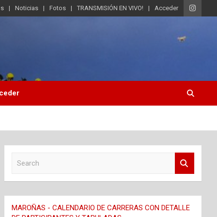
os
Noticias
Fotos
TRANSMISIÓN EN VIVO!
Acceder
ceder
S
e
a
r
c
MAROÑAS - CALENDARIO DE CARRERAS CON DETALLE
h