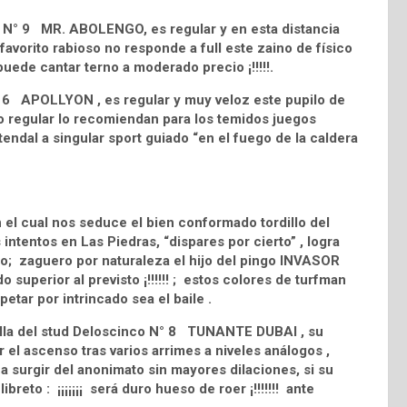
a N° 9 MR. ABOLENGO, es regular y en esta distancia
favorito rabioso no responde a full este zaino de físico
puede cantar terno a moderado precio ¡!!!!!.
 N° 6 APOLLYON , es regular y muy veloz este pupilo de
o regular lo recomiendan para los temidos juegos
tendal a singular sport guiado “en el fuego de la caldera
 el cual nos seduce el bien conformado tordillo del
ntentos en Las Piedras, “dispares por cierto” , logra
iro; zaguero por naturaleza el hijo del pingo INVASOR
o superior al previsto ¡!!!!!! ; estos colores de turfman
etar por intrincado sea el baile .
illa del stud Deloscinco N° 8 TUNANTE DUBAI , su
 el ascenso tras varios arrimes a niveles análogos ,
e a surgir del anonimato sin mayores dilaciones, si su
breto : ¡¡¡¡¡¡¡ será duro hueso de roer ¡!!!!!!! ante