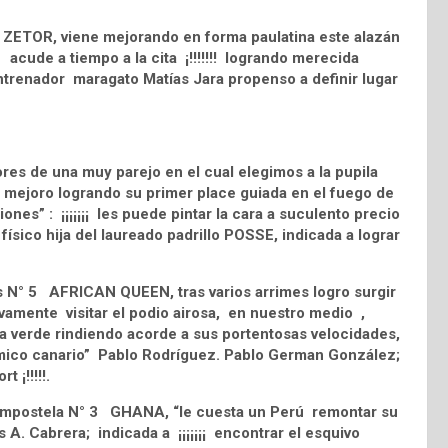
 ZETOR, viene mejorando en forma paulatina este alazán
 acude a tiempo a la cita ¡!!!!!!! logrando merecida
ntrenador maragato Matías Jara propenso a definir lugar
es de una muy parejo en el cual elegimos a la pupila
 mejoro logrando su primer place guiada en el fuego de
iones” : ¡¡¡¡¡¡¡ les puede pintar la cara a suculento precio
 físico hija del laureado padrillo POSSE, indicada a lograr
os N° 5 AFRICAN QUEEN, tras varios arrimes logro surgir
vamente visitar el podio airosa, en nuestro medio ,
a verde rindiendo acorde a sus portentosas velocidades,
námico canario” Pablo Rodríguez. Pablo German González;
 ¡!!!!!.
 Compostela N° 3 GHANA, “le cuesta un Perú remontar su
 A. Cabrera; indicada a ¡¡¡¡¡¡¡ encontrar el esquivo