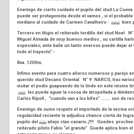
Enemigo de cierto cuidado el pupilo del stud La Cuev
puede ser protagonista desde el vamos , si el probable 
mediano al cuidado de Carmen Cavalheiro : ¡¡¡¡¡¡¡ bien 
Tercero en litigio el reiterado tordillo del stud Noel
Miguel Almada de muy buenos medios , su cartilla hart
especiales; ante baile un tanto oneroso puede dejar el 
todo el trayecto”.-
8va. 1200m.
Ínfimo evento para cuatro añeros numeroso y parejo en
querido stud Decano Oriental N° 9 NARCO, tras varios i
visitar el podio guapeando de lo lindo en este mismo t
¡¡¡¡¡¡ les puede aguar la cocoa de atropellada a dividend
Carlos Ripoll , “cuando van a los bifes” …….. son de resp
Enemigo de sumo respeto el importado de la vecina or
regularidad reciente le adjudica chance cierta de lograr
pupilo del ¡¡¡¡¡¡ añejo clan canario ¡!!!! Guedes procliv
reiterado piloto Fabio “el grande” Guede aplica bien el li