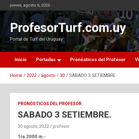
Skip
jueves, agosto 6, 2026
to
content
ProfesorTurf.com.uy
Portal de Turf del Uruguay
Inicio
Portadas
Pronósticos del Profesor
V
Home
2022
agosto
30
SABADO 3 SETIEMBRE.
PRONÓSTICOS DEL PROFESOR
SABADO 3 SETIEMBRE.
30 agosto, 2022
profesor
1ra.2000 m.-