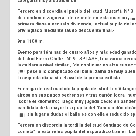
categoría muy a su alcance .
Tercero en discordia el pupilo del stud Mustafá N° 3
de condición zaguera , de repente en esta ocasión ¡¡¡¡¡¡
primera diana a escueto dividendo; actual pupilo del e
privilegiado mediante raudo descuento final.-
9na.1100 m.
Evento para féminas de cuatro años y más edad ganador
del stud Fierro Chifle N° 9 SPLASH, tras varios ceros
la caldera a nivel similar , “de continuar en alza sus acc
¡!!!!! pese a lo complicado del baile; zaina de muy buen
la segunda diana sin el aval de la prensa exitista.
Enemiga de real cuidado la pupila del stud Los Viking
airosa en sus pagos pedrenses y tras cartón logra nue
sobre el kilómetro; luego muy jugada cedió en bander
candidata de la mayoría la pupila del “famoso dúo di
¡¡¡¡¡ sin lugar a dudas el baile es con ella a reducido sport
Tercera en discordia la tordilla del stud Santiago de
cometa” a esta veloz pupila del esporádico trainer Luis