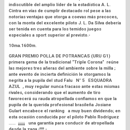
indiscutible del amplio líder de la estadística A. L.
Cintra en vías de cumplir destacado rol pese a las
notorias ventajas que otorga a coevas más precoces,
con la monta del excelente piloto J. L. Da Silva debería
ser tenida en cuenta para los temidos juegos
especiales a sport superior al previsto.-
10ma.1600m.
GRAN PREMIO POLLA DE POTRANCAS (URU G1)
primera gema de la tradicional “Triple Corona” reúne
las mejores tres añeras del ambiente sobre la milla ;
ante evento de incierta definición le otorgamos la
negrita a la pupila del stud Falu N° 5 ESQUADRA
AZUL , muy regular nunca fracaso ante estas mismas
rivales, considerando que el aumento de tiro
favorecerá su rauda atropellada confiamos en que la
pupila de la querida profesional brasileña Josiane
Gulart encabece el ranking a muy buen dividendo; en
esta ocasión conducida por el piloto Pablo Rodríguez
…… ¡¡¡¡¡¡ una garantía para conducir de atropellada
desde la zaga ¡!!!!.-