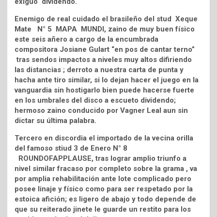
exiguo dividendo.
Enemigo de real cuidado el brasileño del stud Xeque
Mate N° 5 MAPA MUNDI, zaino de muy buen físico
este seis añero a cargo de la encumbrada
compositora Josiane Gulart “en pos de cantar terno”
tras sendos impactos a niveles muy altos difiriendo
las distancias ; derroto a nuestra carta de punta y
hacha ante tiro similar, si lo dejan hacer el juego en la
vanguardia sin hostigarlo bien puede hacerse fuerte
en los umbrales del disco a escueto dividendo;
hermoso zaino conducido por Vagner Leal aun sin
dictar su última palabra.
Tercero en discordia el importado de la vecina orilla
del famoso stiud 3 de Enero N° 8
ROUNDOFAPPLAUSE, tras lograr amplio triunfo a
nivel similar fracaso por completo sobre la grama , va
por amplia rehabilitación ante lote complicado pero
posee linaje y físico como para ser respetado por la
estoica afición; es ligero de abajo y todo depende de
que su reiterado jinete le guarde un restito para los