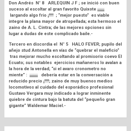
Don Andrés N° 8 ARLEQUIN J F ; se inició con buen
suceso al escoltar al gran favorito Quixote ¡¡¡¡¡¡
largando algo frio ¡!!!! ; “mejor puesto” es viable
integre la plana mayor de atropellada; esta hermoso el
zaino de A. L. Cintra; de las mejores opciones sin
lugar a dudas de este complicado baile.-
Tercero en discordia el N° 5 HALO FEVER; pupilo del
añejo stud Antonella en vías de “quebrar el maleficio”
tras mejorar mucho escoltando al promisorio coevo El
Ecuato; sus notables ejercicios mañaneros lo avalan a
la hora de la verdad; “si el avaro cronometro no
miente” : ¡¡¡¡¡¡¡ debería estar en la conversación a
reducido precio ¡!!!!; zaino de muy buenos medios
locomotivos al cuidado del esporádico profesional
Gustavo Vergara muy indicado a lograr inminente
quiebre de cintura bajo la batuta del “pequeño gran
gigante” Waldemar Maciel.-
Navegación