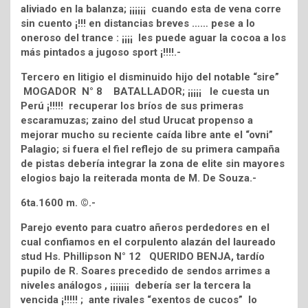
aliviado en la balanza; ¡¡¡¡¡¡ cuando esta de vena corre
sin cuento ¡!!! en distancias breves …… pese a lo
oneroso del trance : ¡¡¡¡ les puede aguar la cocoa a los
más pintados a jugoso sport ¡!!!!.-
Tercero en litigio el disminuido hijo del notable “sire”
MOGADOR N° 8 BATALLADOR; ¡¡¡¡¡ le cuesta un
Perú ¡!!!!! recuperar los bríos de sus primeras
escaramuzas; zaino del stud Urucat propenso a
mejorar mucho su reciente caída libre ante el “ovni”
Palagio; si fuera el fiel reflejo de su primera campaña
de pistas debería integrar la zona de elite sin mayores
elogios bajo la reiterada monta de M. De Souza.-
6ta.1600 m. ©.-
Parejo evento para cuatro añeros perdedores en el
cual confiamos en el corpulento alazán del laureado
stud Hs. Phillipson N° 12 QUERIDO BENJA, tardío
pupilo de R. Soares precedido de sendos arrimes a
niveles análogos , ¡¡¡¡¡¡¡ debería ser la tercera la
vencida ¡!!!!! ; ante rivales “exentos de cucos” lo