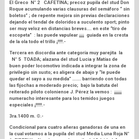
El Greco N° 2 CAFETINA; precoz pupila del stud Don
Roque acumulando varias clausuras del semáforo “ sin
boletos” ; de repente mejora sin previas declaraciones
dejando el tendal de doloridos a suculento sport; pinto
ser muy veloz en distancias breves…. en este “tiro de
escopeta” : las puede vapulear ¡¡¡¡ guiada en la cresta
de la ola todo el trillo ¡!!!!.-
Tercera en discordia ante categoría muy parejita la
N° 5 TOADA; alazana del stud Lucia y Matías de
buen poder locomotivo indicada a integrar la zona de
privilegio sin susto; es aligera de abajo y “le puede
quedar el sayo a su medida” ……. barriendo con todas
las fijochas a moderado precio; bajo la batuta del
reiterado piloto coloniense J. Pérez la vemos : ¡¡¡¡¡¡
numeracho interesante para los temidos juegos
especiales ¡!!!!!.-
3ra.1400 m. ©.-
Condicional para cuatro añeras ganadoras de una en
la cual votamos a la pupila del stud Media Luna Roja N°