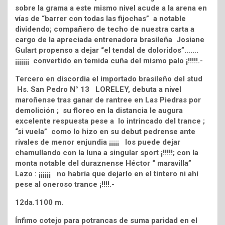
sobre la grama a este mismo nivel acude a la arena en
vías de “barrer con todas las fijochas” a notable
dividendo; compañero de techo de nuestra carta a
cargo de la apreciada entrenadora brasileña Josiane
Gulart propenso a dejar “el tendal de doloridos”…….
¡¡¡¡¡¡¡ convertido en temida cuña del mismo palo ¡!!!!!.-
Tercero en discordia el importado brasileño del stud
Hs. San Pedro N° 13 LORELEY, debuta a nivel
maroñense tras ganar de rantree en Las Piedras por
demolición ; su floreo en la distancia le augura
excelente respuesta pese a lo intrincado del trance ;
“si vuela” como lo hizo en su debut pedrense ante
rivales de menor enjundia ¡¡¡¡¡ los puede dejar
chamullando con la luna a singular sport ¡!!!!!; con la
monta notable del duraznense Héctor “ maravilla”
Lazo : ¡¡¡¡¡¡ no habría que dejarlo en el tintero ni ahí
pese al oneroso trance ¡!!!!.-
12da.1100 m.
Ínfimo cotejo para potrancas de suma paridad en el