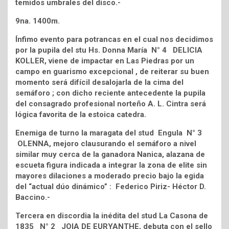
temidos umbrales del disco.-
9na. 1400m.
Ínfimo evento para potrancas en el cual nos decidimos
por la pupila del stu Hs. Donna María N° 4 DELICIA
KOLLER, viene de impactar en Las Piedras por un
campo en guarismo excepcional , de reiterar su buen
momento será difícil desalojarla de la cima del
semáforo ; con dicho reciente antecedente la pupila
del consagrado profesional norteño A. L. Cintra será
lógica favorita de la estoica catedra.
Enemiga de turno la maragata del stud Engula N° 3
OLENNA, mejoro clausurando el semáforo a nivel
similar muy cerca de la ganadora Nanica, alazana de
escueta figura indicada a integrar la zona de elite sin
mayores dilaciones a moderado precio bajo la egida
del “actual dúo dinámico” : Federico Piriz- Héctor D.
Baccino.-
Tercera en discordia la inédita del stud La Casona de
1835 N° 2 JOIA DE EURYANTHE, debuta con el sello