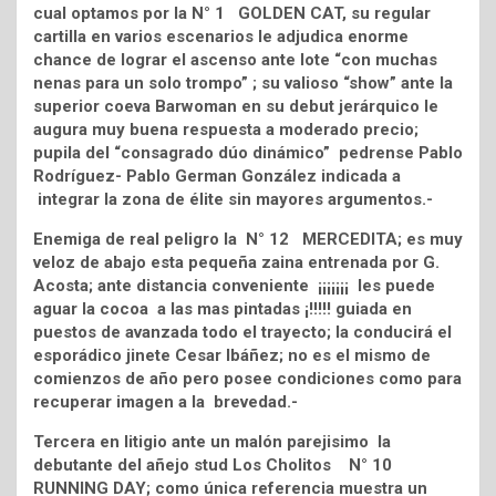
cual optamos por la N° 1 GOLDEN CAT, su regular
cartilla en varios escenarios le adjudica enorme
chance de lograr el ascenso ante lote “con muchas
nenas para un solo trompo” ; su valioso “show” ante la
superior coeva Barwoman en su debut jerárquico le
augura muy buena respuesta a moderado precio;
pupila del “consagrado dúo dinámico” pedrense Pablo
Rodríguez- Pablo German González indicada a
integrar la zona de élite sin mayores argumentos.-
Enemiga de real peligro la N° 12 MERCEDITA; es muy
veloz de abajo esta pequeña zaina entrenada por G.
Acosta; ante distancia conveniente ¡¡¡¡¡¡¡ les puede
aguar la cocoa a las mas pintadas ¡!!!!! guiada en
puestos de avanzada todo el trayecto; la conducirá el
esporádico jinete Cesar Ibáñez; no es el mismo de
comienzos de año pero posee condiciones como para
recuperar imagen a la brevedad.-
Tercera en litigio ante un malón parejisimo la
debutante del añejo stud Los Cholitos N° 10
RUNNING DAY; como única referencia muestra un