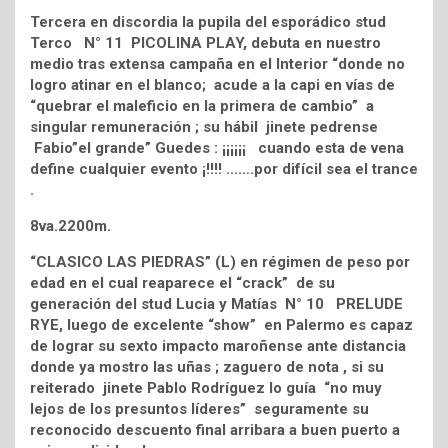
Tercera en discordia la pupila del esporádico stud
Terco N° 11 PICOLINA PLAY, debuta en nuestro
medio tras extensa campaña en el Interior “donde no
logro atinar en el blanco; acude a la capi en vías de
“quebrar el maleficio en la primera de cambio” a
singular remuneración ; su hábil jinete pedrense
Fabio”el grande” Guedes : ¡¡¡¡¡¡ cuando esta de vena
define cualquier evento ¡!!!! …….por difícil sea el trance
.
8va.2200m.
“CLASICO LAS PIEDRAS” (L) en régimen de peso por
edad en el cual reaparece el “crack” de su
generación del stud Lucia y Matías N° 10 PRELUDE
RYE, luego de excelente “show” en Palermo es capaz
de lograr su sexto impacto maroñense ante distancia
donde ya mostro las uñas ; zaguero de nota , si su
reiterado jinete Pablo Rodríguez lo guía “no muy
lejos de los presuntos líderes” seguramente su
reconocido descuento final arribara a buen puerto a