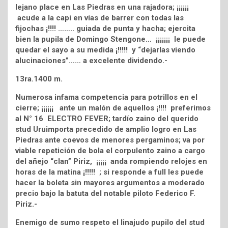
lejano place en Las Piedras en una rajadora; ¡¡¡¡¡¡
acude a la capi en vías de barrer con todas las
fijochas ¡!!!! …….. guiada de punta y hacha; ejercita
bien la pupila de Domingo Stengone… ¡¡¡¡¡¡¡ le puede
quedar el sayo a su medida ¡!!!!! y “dejarlas viendo
alucinaciones”…… a excelente dividendo.-
13ra.1400 m.
Numerosa infama competencia para potrillos en el
cierre; ¡¡¡¡¡¡ ante un malón de aquellos ¡!!!! preferimos
al N° 16 ELECTRO FEVER; tardío zaino del querido
stud Uruimporta precedido de amplio logro en Las
Piedras ante coevos de menores pergaminos; va por
viable repetición de bola el corpulento zaino a cargo
del añejo “clan” Piriz, ¡¡¡¡¡ anda rompiendo relojes en
horas de la matina ¡!!!!! ; si responde a full les puede
hacer la boleta sin mayores argumentos a moderado
precio bajo la batuta del notable piloto Federico F.
Piriz.-
Enemigo de sumo respeto el linajudo pupilo del stud