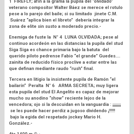
1 FIREFLY; afín a la grama la pupila del “olvidado”
veterano compositor Walter Báez se merece el rotulo
pese a lo parejo del baile; si su limitado jinete C.M.
Suárez “aplica bien el libreto” debería integrar la
zona de elite sin susto a moderado precio.-
Enemiga de fuste la N° 4 LUNA OLVIDADA; pese al
continuo acordeón en las distancias la pupila del stud
Siga Siga es chance primaria bajo la batuta del
querido piloto pedrense Fabio “el grande” Guedes….
zainita de reducido físico proclive a estar entre las
que definan mediante raudo “rush” final.
Tercera en litigio la insistente pupila de Ramón “el
bailarín” Peralta N° 6 ARMA SECRETA; muy ligera
esta pupila del stud El Angelito es capaz de mejorar
mucho su anodino “show” reciente lejos de la
vencedora; ojo si la descuidan en la vanguardia : ¡¡¡¡¡¡¡
se les puede hacer perdiz a jugoso dividendo ¡!!!!!
bajo la egida del respetado jockey Mario H.
González.-