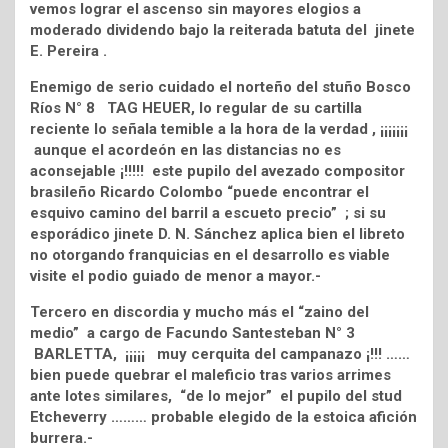
vemos lograr el ascenso sin mayores elogios a
moderado dividendo bajo la reiterada batuta del jinete
E. Pereira .
Enemigo de serio cuidado el norteño del stuño Bosco
Ríos N° 8 TAG HEUER, lo regular de su cartilla
reciente lo señala temible a la hora de la verdad , ¡¡¡¡¡¡¡
aunque el acordeón en las distancias no es
aconsejable ¡!!!!! este pupilo del avezado compositor
brasileño Ricardo Colombo “puede encontrar el
esquivo camino del barril a escueto precio” ; si su
esporádico jinete D. N. Sánchez aplica bien el libreto
no otorgando franquicias en el desarrollo es viable
visite el podio guiado de menor a mayor.-
Tercero en discordia y mucho más el “zaino del
medio” a cargo de Facundo Santesteban N° 3
BARLETTA, ¡¡¡¡¡ muy cerquita del campanazo ¡!!! ……
bien puede quebrar el maleficio tras varios arrimes
ante lotes similares, “de lo mejor” el pupilo del stud
Etcheverry ……… probable elegido de la estoica afición
burrera.-