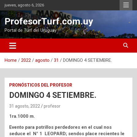
Skip
jueves, agosto 6, 2026
to
content
ProfesorTurf.com.uy
Portal de Turf del Uruguay
Home
2022
agosto
31
DOMINGO 4 SETIEMBRE.
PRONÓSTICOS DEL PROFESOR
DOMINGO 4 SETIEMBRE.
31 agosto, 2022
profesor
1ra.1000 m.
Evento para potrillos perdedores en el cual nos
seduce el N° 1 LEOPARD; sendos place recientes le