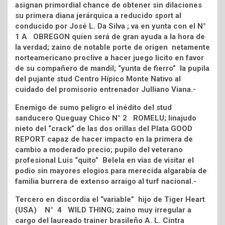
asignan primordial chance de obtener sin dilaciones
su primera diana jerárquica a reducido sport al
conducido por José L. Da Silva ; va en yunta con el N°
1 A OBREGON quien será de gran ayuda a la hora de
la verdad; zaino de notable porte de origen netamente
norteamericano proclive a hacer juego licito en favor
de su compañero de mandil; “yunta de fierro” la pupila
del pujante stud Centro Hípico Monte Nativo al
cuidado del promisorio entrenador Julliano Viana.-
Enemigo de sumo peligro el inédito del stud
sanducero Queguay Chico N° 2 ROMELU; linajudo
nieto del “crack” de las dos orillas del Plata GOOD
REPORT capaz de hacer impacto en la primera de
cambio a moderado precio; pupilo del veterano
profesional Luis “quito” Belela en vías de visitar el
podio sin mayores elogios para merecida algarabía de
familia burrera de extenso arraigo al turf nacional.-
Tercero en discordia el “variable” hijo de Tiger Heart
(USA) N° 4 WILD THING; zaino muy irregular a
cargo del laureado trainer brasileño A. L. Cintra