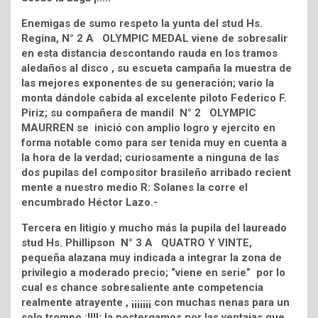
Enemigas de sumo respeto la yunta del stud Hs.
Regina, N° 2 A OLYMPIC MEDAL viene de sobresalir
en esta distancia descontando rauda en los tramos
aledaños al disco , su escueta campaña la muestra de
las mejores exponentes de su generación; vario la
monta dándole cabida al excelente piloto Federico F.
Piriz; su compañera de mandil N° 2 OLYMPIC
MAURREN se inició con amplio logro y ejercito en
forma notable como para ser tenida muy en cuenta a
la hora de la verdad; curiosamente a ninguna de las
dos pupilas del compositor brasileño arribado recient
mente a nuestro medio R: Solanes la corre el
encumbrado Héctor Lazo.-
Tercera en litigio y mucho más la pupila del laureado
stud Hs. Phillipson N° 3 A QUATRO Y VINTE,
pequeña alazana muy indicada a integrar la zona de
privilegio a moderado precio; “viene en serie” por lo
cual es chance sobresaliente ante competencia
realmente atrayente , ¡¡¡¡¡¡¡ con muchas nenas para un
solo trompo ¡!!!!; la postergamos por las ventajas que