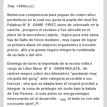
7ma. 1400m.(c)
Numerosa competencia para yeguas de cuatro años
perdedoras en la cual nos gusta la pupila del stud Sin
Palabras N° 8 GAME- FIRST, viene de sobresalir en la
cancha , prospero el reclamo y fue ubicada en el
place de la vencedora Lejanía ; lógica pura esta zaina
hija de Salto de físico mediano , muy capaz de lograr
su primera diana sin mayores argumentos a escueto
precio ; afín a la grama seguro integra la combinada
de un lado o del otro.
Enemiga de turno la importada de la vecina orilla a
cargo de Líber Mesa N° 6 GRAN MULATA, de
rantree mejoro sobre dos kilómetros “quedando muy
cerquita del gong” ante categoría accesible a sus
fuerzas ; otra que se adapta bien al césped proclive a
integrar la zona de privilegio sin susto bajo la batuta
de Yair Pereira ; si este piloto no otorga ventajas
innecesarias en el desarrollo : ¡¡¡¡¡¡ el baile es con ella
a escueto sport ¡!!!.-