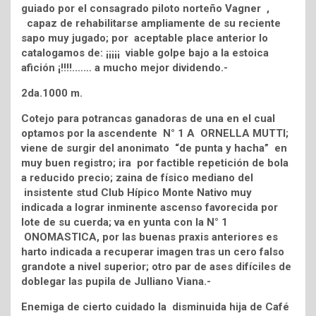
guiado por el consagrado piloto norteño Vagner ,
capaz de rehabilitarse ampliamente de su reciente
sapo muy jugado; por aceptable place anterior lo
catalogamos de: ¡¡¡¡¡ viable golpe bajo a la estoica
afición ¡!!!!.…… a mucho mejor dividendo.-
2da.1000 m.
Cotejo para potrancas ganadoras de una en el cual
optamos por la ascendente N° 1 A ORNELLA MUTTI;
viene de surgir del anonimato “de punta y hacha” en
muy buen registro; ira por factible repetición de bola
a reducido precio; zaina de físico mediano del
insistente stud Club Hípico Monte Nativo muy
indicada a lograr inminente ascenso favorecida por
lote de su cuerda; va en yunta con la N° 1
ONOMASTICA, por las buenas praxis anteriores es
harto indicada a recuperar imagen tras un cero falso
grandote a nivel superior; otro par de ases difíciles de
doblegar las pupila de Julliano Viana.-
Enemiga de cierto cuidado la disminuida hija de Café