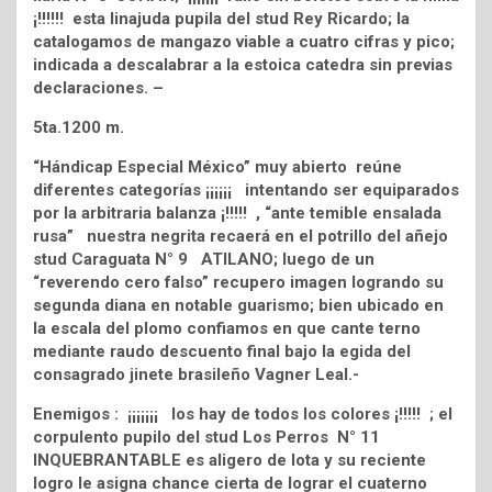
¡!!!!!! esta linajuda pupila del stud Rey Ricardo; la
catalogamos de mangazo viable a cuatro cifras y pico;
indicada a descalabrar a la estoica catedra sin previas
declaraciones. –
5ta.1200 m.
“Hándicap Especial México” muy abierto reúne
diferentes categorías ¡¡¡¡¡¡ intentando ser equiparados
por la arbitraria balanza ¡!!!!! , “ante temible ensalada
rusa” nuestra negrita recaerá en el potrillo del añejo
stud Caraguata N° 9 ATILANO; luego de un
“reverendo cero falso” recupero imagen logrando su
segunda diana en notable guarismo; bien ubicado en
la escala del plomo confiamos en que cante terno
mediante raudo descuento final bajo la egida del
consagrado jinete brasileño Vagner Leal.-
Enemigos : ¡¡¡¡¡¡¡ los hay de todos los colores ¡!!!!! ; el
corpulento pupilo del stud Los Perros N° 11
INQUEBRANTABLE es aligero de lota y su reciente
logro le asigna chance cierta de lograr el cuaterno