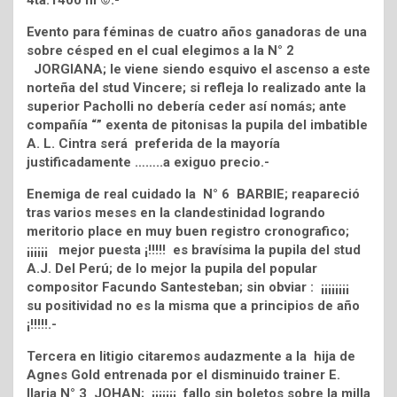
4ta.1400 m ©.-
Evento para féminas de cuatro años ganadoras de una
sobre césped en el cual elegimos a la N° 2
JORGIANA; le viene siendo esquivo el ascenso a este
norteña del stud Vincere; si refleja lo realizado ante la
superior Pacholli no debería ceder así nomás; ante
compañía “” exenta de pitonisas la pupila del imbatible
A. L. Cintra será preferida de la mayoría
justificadamente ……..a exiguo precio.-
Enemiga de real cuidado la N° 6 BARBIE; reapareció
tras varios meses en la clandestinidad logrando
meritorio place en muy buen registro cronografico;
¡¡¡¡¡¡ mejor puesta ¡!!!!! es bravísima la pupila del stud
A.J. Del Perú; de lo mejor la pupila del popular
compositor Facundo Santesteban; sin obviar : ¡¡¡¡¡¡¡¡
su positividad no es la misma que a principios de año
¡!!!!!.-
Tercera en litigio citaremos audazmente a la hija de
Agnes Gold entrenada por el disminuido trainer E.
Ilaria N° 3 JOHAN; ¡¡¡¡¡¡¡ fallo sin boletos sobre la milla