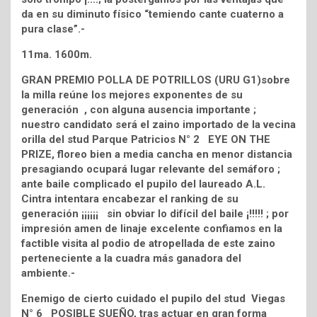
da en su diminuto físico “temiendo cante cuaterno a
pura clase”.-
11ma. 1600m.
GRAN PREMIO POLLA DE POTRILLOS (URU G1)sobre
la milla reúne los mejores exponentes de su
generación , con alguna ausencia importante ;
nuestro candidato será el zaino importado de la vecina
orilla del stud Parque Patricios N° 2 EYE ON THE
PRIZE, floreo bien a media cancha en menor distancia
presagiando ocupará lugar relevante del semáforo ;
ante baile complicado el pupilo del laureado A.L.
Cintra intentara encabezar el ranking de su
generación ¡¡¡¡¡¡ sin obviar lo difícil del baile ¡!!!!! ; por
impresión amen de linaje excelente confiamos en la
factible visita al podio de atropellada de este zaino
perteneciente a la cuadra más ganadora del
ambiente.-
Enemigo de cierto cuidado el pupilo del stud Viegas
N° 6 POSIBLE SUEÑO, tras actuar en gran forma