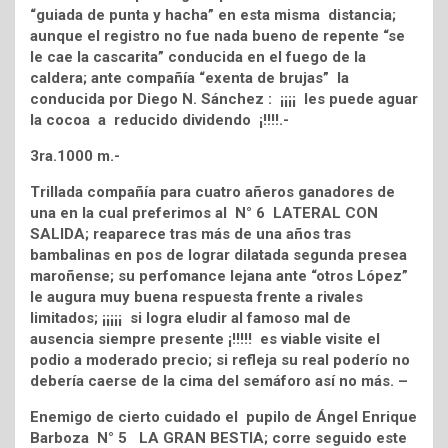
“guiada de punta y hacha” en esta misma distancia;
aunque el registro no fue nada bueno de repente “se
le cae la cascarita” conducida en el fuego de la
caldera; ante compañía “exenta de brujas” la
conducida por Diego N. Sánchez : ¡¡¡¡ les puede aguar
la cocoa a reducido dividendo ¡!!!!.-
3ra.1000 m.-
Trillada compañía para cuatro añeros ganadores de
una en la cual preferimos al N° 6 LATERAL CON
SALIDA; reaparece tras más de una años tras
bambalinas en pos de lograr dilatada segunda presea
maroñense; su perfomance lejana ante “otros López”
le augura muy buena respuesta frente a rivales
limitados; ¡¡¡¡¡ si logra eludir al famoso mal de
ausencia siempre presente ¡!!!!! es viable visite el
podio a moderado precio; si refleja su real poderío no
debería caerse de la cima del semáforo así no más. –
Enemigo de cierto cuidado el pupilo de Ángel Enrique
Barboza N° 5 LA GRAN BESTIA; corre seguido este