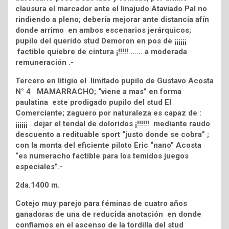
clausura el marcador ante el linajudo Ataviado Pal no
rindiendo a pleno; debería mejorar ante distancia afín
donde arrimo en ambos escenarios jerárquicos;
pupilo del querido stud Demoron en pos de ¡¡¡¡¡¡
factible quiebre de cintura ¡!!!!! …… a moderada
remuneración .-
Tercero en litigio el limitado pupilo de Gustavo Acosta
N° 4 MAMARRACHO; “viene a mas” en forma
paulatina este prodigado pupilo del stud El
Comerciante; zaguero por naturaleza es capaz de :
¡¡¡¡¡¡ dejar el tendal de doloridos ¡!!!!!! mediante raudo
descuento a redituable sport “justo donde se cobra” ;
con la monta del eficiente piloto Eric “nano” Acosta
“es numeracho factible para los temidos juegos
especiales”.-
2da.1400 m.
Cotejo muy parejo para féminas de cuatro años
ganadoras de una de reducida anotación en donde
confiamos en el ascenso de la tordilla del stud