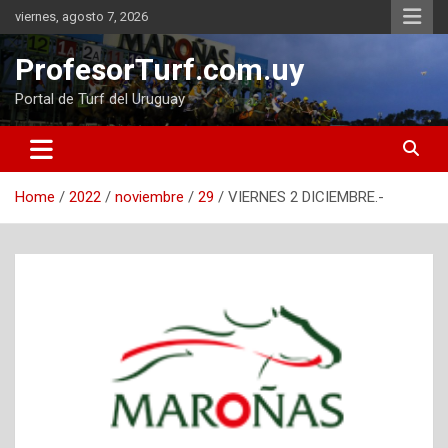
Skip
viernes, agosto 7, 2026
to
content
ProfesorTurf.com.uy
Portal de Turf del Uruguay
Home
2022
noviembre
29
VIERNES 2 DICIEMBRE.-