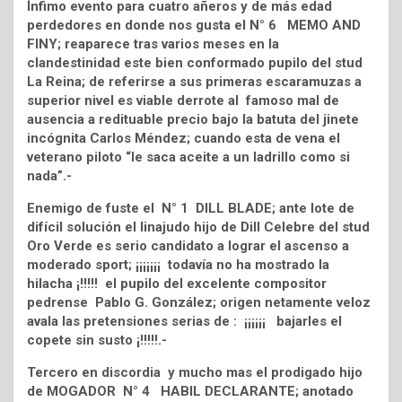
Ínfimo evento para cuatro añeros y de más edad
perdedores en donde nos gusta el N° 6 MEMO AND
FINY; reaparece tras varios meses en la
clandestinidad este bien conformado pupilo del stud
La Reina; de referirse a sus primeras escaramuzas a
superior nivel es viable derrote al famoso mal de
ausencia a redituable precio bajo la batuta del jinete
incógnita Carlos Méndez; cuando esta de vena el
veterano piloto “le saca aceite a un ladrillo como si
nada”.-
Enemigo de fuste el N° 1 DILL BLADE; ante lote de
difícil solución el linajudo hijo de Dill Celebre del stud
Oro Verde es serio candidato a lograr el ascenso a
moderado sport; ¡¡¡¡¡¡¡ todavía no ha mostrado la
hilacha ¡!!!!! el pupilo del excelente compositor
pedrense Pablo G. González; origen netamente veloz
avala las pretensiones serias de : ¡¡¡¡¡¡ bajarles el
copete sin susto ¡!!!!!.-
Tercero en discordia y mucho mas el prodigado hijo
de MOGADOR N° 4 HABIL DECLARANTE; anotado