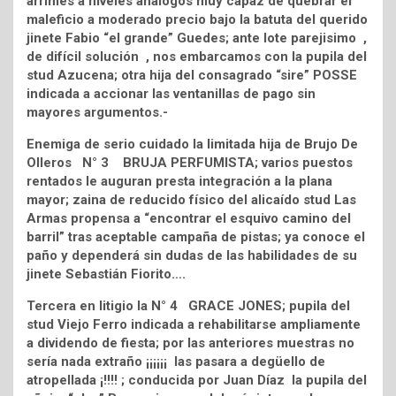
arrimes a niveles análogos muy capaz de quebrar el
maleficio a moderado precio bajo la batuta del querido
jinete Fabio “el grande” Guedes; ante lote parejisimo ,
de difícil solución , nos embarcamos con la pupila del
stud Azucena; otra hija del consagrado “sire” POSSE
indicada a accionar las ventanillas de pago sin
mayores argumentos.-
Enemiga de serio cuidado la limitada hija de Brujo De
Olleros N° 3 BRUJA PERFUMISTA; varios puestos
rentados le auguran presta integración a la plana
mayor; zaina de reducido físico del alicaído stud Las
Armas propensa a “encontrar el esquivo camino del
barril” tras aceptable campaña de pistas; ya conoce el
paño y dependerá sin dudas de las habilidades de su
jinete Sebastián Fiorito….
Tercera en litigio la N° 4 GRACE JONES; pupila del
stud Viejo Ferro indicada a rehabilitarse ampliamente
a dividendo de fiesta; por las anteriores muestras no
sería nada extraño ¡¡¡¡¡¡ las pasara a degüello de
atropellada ¡!!!! ; conducida por Juan Díaz la pupila del