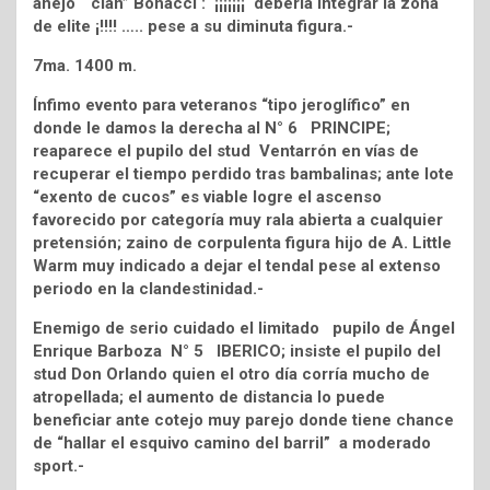
añejo “clan” Bonacci : ¡¡¡¡¡¡¡ debería integrar la zona
de elite ¡!!!! ….. pese a su diminuta figura.-
7ma. 1400 m.
Ínfimo evento para veteranos “tipo jeroglífico” en
donde le damos la derecha al N° 6 PRINCIPE;
reaparece el pupilo del stud Ventarrón en vías de
recuperar el tiempo perdido tras bambalinas; ante lote
“exento de cucos” es viable logre el ascenso
favorecido por categoría muy rala abierta a cualquier
pretensión; zaino de corpulenta figura hijo de A. Little
Warm muy indicado a dejar el tendal pese al extenso
periodo en la clandestinidad.-
Enemigo de serio cuidado el limitado pupilo de Ángel
Enrique Barboza N° 5 IBERICO; insiste el pupilo del
stud Don Orlando quien el otro día corría mucho de
atropellada; el aumento de distancia lo puede
beneficiar ante cotejo muy parejo donde tiene chance
de “hallar el esquivo camino del barril” a moderado
sport.-