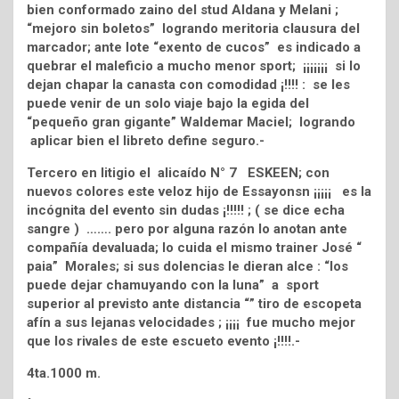
bien conformado zaino del stud Aldana y Melani ;
“mejoro sin boletos” logrando meritoria clausura del
marcador; ante lote “exento de cucos” es indicado a
quebrar el maleficio a mucho menor sport; ¡¡¡¡¡¡¡ si lo
dejan chapar la canasta con comodidad ¡!!!! : se les
puede venir de un solo viaje bajo la egida del
“pequeño gran gigante” Waldemar Maciel; logrando
aplicar bien el libreto define seguro.-
Tercero en litigio el alicaído N° 7 ESKEEN; con
nuevos colores este veloz hijo de Essayonsn ¡¡¡¡¡ es la
incógnita del evento sin dudas ¡!!!!! ; ( se dice echa
sangre ) ……. pero por alguna razón lo anotan ante
compañía devaluada; lo cuida el mismo trainer José “
paia” Morales; si sus dolencias le dieran alce : “los
puede dejar chamuyando con la luna” a sport
superior al previsto ante distancia “” tiro de escopeta
afín a sus lejanas velocidades ; ¡¡¡¡ fue mucho mejor
que los rivales de este escueto evento ¡!!!!.-
4ta.1000 m.