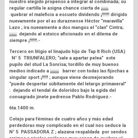
nuestro elegido propenso a integrar al combinada; su
regular cartilla le asigna chance cierta de ¡¡¡¡¡¡
quebrar el maleficio a escueto dividendo ¡!!!!!! dirigido
nuevamente por el as duraznense Héctor “maravilla”
Lazo ; ira nuevamente a dos mangos el “clan” Cintra;
¡¡¡¡¡¡ dejando al estoico aficionado en el dilema de
siempre ¡!!!!!!.-
Tercero en litigio el linajudo hijo de Tap It Rich (USA)
N° 5 TRIUNFALERO; “sale a apartar pelea” este
pupilo del stud La Sonrisa; tordillo de muy buenos
medios indicado a ¡¡¡¡¡¡¡ barrer con todas las fijochas a
singular sport ¡!!!!! ; aunque viene desmejorando
“puede despertar súbitamente del letargo primaveral”
: dejando el tendal de doloridos bajo la egida del
consagrado jinete pedrense Pablo Rodríguez.-
6ta.1400 m.
Cotejo para féminas de cuatro años y más edad
perdedoras muy complicado en el cual nos seduce la
N° 5 PASSADORA Z ; alazana respaldada por sendos