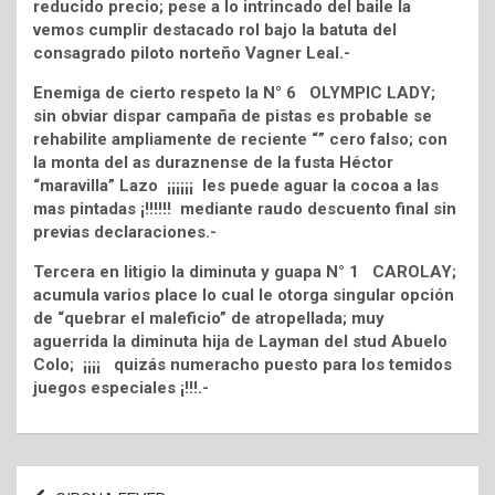
reducido precio; pese a lo intrincado del baile la
vemos cumplir destacado rol bajo la batuta del
consagrado piloto norteño Vagner Leal.-
Enemiga de cierto respeto la N° 6 OLYMPIC LADY;
sin obviar dispar campaña de pistas es probable se
rehabilite ampliamente de reciente “” cero falso; con
la monta del as duraznense de la fusta Héctor
“maravilla” Lazo ¡¡¡¡¡¡ les puede aguar la cocoa a las
mas pintadas ¡!!!!!! mediante raudo descuento final sin
previas declaraciones.-
Tercera en litigio la diminuta y guapa N° 1 CAROLAY;
acumula varios place lo cual le otorga singular opción
de “quebrar el maleficio” de atropellada; muy
aguerrida la diminuta hija de Layman del stud Abuelo
Colo; ¡¡¡¡ quizás numeracho puesto para los temidos
juegos especiales ¡!!!.-
Navegación