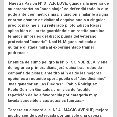
Nuestra Pasión N° 3 A.P. LOVE; guiada a la inversa de
su característica “boca abajo” se defendió todo lo que
pudo ante cien metros más; situación similar le asigna
enorme chance de visitar al esquivo podio a singular
precio; máxime si su reiterado piloto Edison Rosas
aplica bien el libreto guardándole un restito para los
temidos umbrales del disco; pupila del veterano
profesional “canario” Ubal N. Migues indicada a
quitarle dilatada mufa al experimentado trainer
pedrense.-
Enemiga de sumo peligro la N° 6 SCINDERELA; viene
de lograr su primera diana jerárquica tras reducida
campaña de pistas; ante tiro afín es de las mejores
opciones a reducido sport; pupila del “duo dinámico”
mas ganador en Las Piedras : Pablo Rodríguez.
Pablo German González , en vías de factible
repetición de bola favorecida por categoría muy
lavada accesible a sus actuales fuerzas.-
Tercera en discordia la N° 4 MAGIC AVENUE; mejoro
mucho siendo postergada por tan solo una cabeza