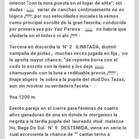
interior “con la mira puesta en el lugar de elite”; sin
dudas : ¡¡¡¡¡¡ variar de canchas continuamente no es
lógico ¡!!!!!; por sus velocidades iniciales la vemos
como principal escollo de la gran favorita; conducida
por primera vez por Yair Pereira : ¡¡¡¡¡¡ no habría que
olvidarla en el tintero ni ahí ¡!!!!!.-
Tercera en discordia la N° 2 ILIMITADA; disímil
campaña de pistas , muchas veces jugada en fija , no
le aporta mayor chance; “de repente borra con el
codo lo escrito con la mano y los deja ¡¡¡¡¡¡¡
chamuyando con la luna a redituable precio ¡!!!!!! ;
linaje aligero le sobra a la pupila del stud Dos Tazas;
aun sin mostrar su verdadera faceta.-
9na.1200 m.
Evento parejo en el cierre para féminas de cuatro
años ganadoras de una en donde le otorgamos la
negrita a la tardía pupila del laureado stud melense
Hs, Bage Do Sul N° 9 DESTEMIDA; viene en serie lo
cual acrecienta la chance de “” cantar terno a