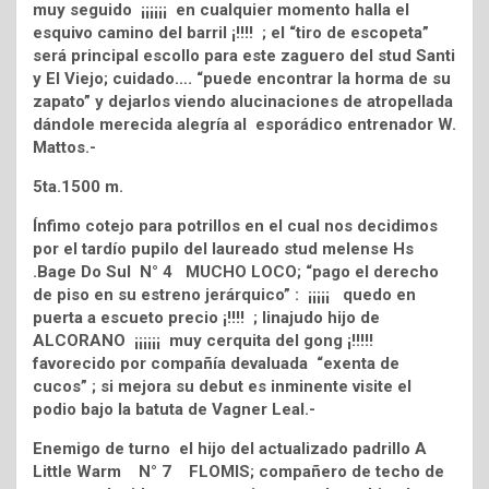
muy seguido ¡¡¡¡¡¡ en cualquier momento halla el
esquivo camino del barril ¡!!!! ; el “tiro de escopeta”
será principal escollo para este zaguero del stud Santi
y El Viejo; cuidado…. “puede encontrar la horma de su
zapato” y dejarlos viendo alucinaciones de atropellada
dándole merecida alegría al esporádico entrenador W.
Mattos.-
5ta.1500 m.
Ínfimo cotejo para potrillos en el cual nos decidimos
por el tardío pupilo del laureado stud melense Hs
.Bage Do Sul N° 4 MUCHO LOCO; “pago el derecho
de piso en su estreno jerárquico” : ¡¡¡¡¡ quedo en
puerta a escueto precio ¡!!!! ; linajudo hijo de
ALCORANO ¡¡¡¡¡¡ muy cerquita del gong ¡!!!!!
favorecido por compañía devaluada “exenta de
cucos” ; si mejora su debut es inminente visite el
podio bajo la batuta de Vagner Leal.-
Enemigo de turno el hijo del actualizado padrillo A
Little Warm N° 7 FLOMIS; compañero de techo de