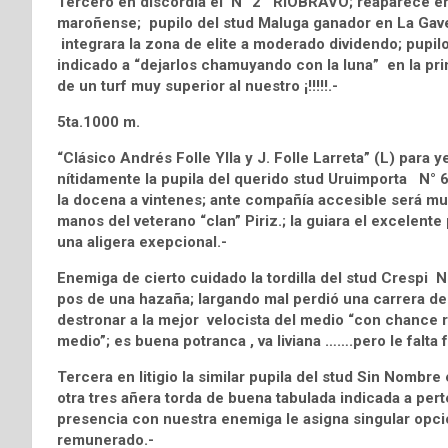
Tercero en discordia el N° 2 RIOBRAVO; reaparece en
maroñense; pupilo del stud Maluga ganador en La Gavea
integrara la zona de elite a moderado dividendo; pupil
indicado a “dejarlos chamuyando con la luna” en la pri
de un turf muy superior al nuestro ¡!!!!!.-
5ta.1000 m.
“Clásico Andrés Folle Ylla y J. Folle Larreta” (L) para
nítidamente la pupila del querido stud Uruimporta N°
la docena a vintenes; ante compañía accesible será muy 
manos del veterano “clan” Piriz.; la guiara el excelente
una aligera exepcional.-
Enemiga de cierto cuidado la tordilla del stud Cresp
pos de una hazaña; largando mal perdió una carrera de 
destronar a la mejor velocista del medio “con chance r
medio”; es buena potranca , va liviana …….pero le falt
Tercera en litigio la similar pupila del stud Sin Nom
otra tres añera torda de buena tabulada indicada a per
presencia con nuestra enemiga le asigna singular opc
remunerado.-