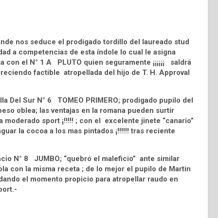
de nos seduce el prodigado tordillo del laureado stud
ad a competencias de esta índole lo cual le asigna
unta con el N° 1 A PLUTO quien seguramente ¡¡¡¡¡¡ saldrá
reciendo factible atropellada del hijo de T. H. Approval
trella Del Sur N° 6 TOMEO PRIMERO; prodigado pupilo del
peso oblea; las ventajas en la romana pueden surtir
 moderado sport ¡!!!!! ; con el excelente jinete “canario”
uar la cocoa a los mas pintados ¡!!!!!! tras reciente
ncio N° 8 JUMBO; “quebró el maleficio” ante similar
ola con la misma receta ; de lo mejor el pupilo de Martin
dando el momento propicio para atropellar raudo en
ort.-