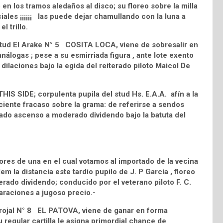
en los tramos aledaños al disco; su floreo sobre la milla
iales ¡¡¡¡¡¡ las puede dejar chamullando con la luna a
l trillo.
tud El Arake N° 5 COSITA LOCA, viene de sobresalir en
logas ; pese a su esmirriada figura , ante lote exento
 dilaciones bajo la egida del reiterado piloto Maicol De
HIS SIDE; corpulenta pupila del stud Hs. E.A.A. afín a la
ciente fracaso sobre la grama: de referirse a sendos
atado ascenso a moderado dividendo bajo la batuta del
res de una en el cual votamos al importado de la vecina
m la distancia este tardío pupilo de J. P García , floreo
rado dividendo; conducido por el veterano piloto F. C.
laraciones a jugoso precio.-
Abrojal N° 8 EL PATOVA, viene de ganar en forma
 regular cartilla le asigna primordial chance de