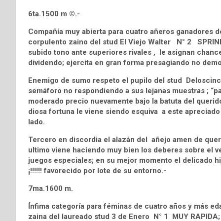
6ta.1500 m ©.-
Compañía muy abierta para cuatro añeros ganadores de
corpulento zaino del stud El Viejo Walter N° 2 SPRINB
subido tono ante superiores rivales , le asignan chan
dividendo; ejercita en gran forma presagiando no demo
Enemigo de sumo respeto el pupilo del stud Delosc
semáforo no respondiendo a sus lejanas muestras ; “pag
moderado precio nuevamente bajo la batuta del querido 
diosa fortuna le viene siendo esquiva a este apreciado
lado.
Tercero en discordia el alazán del añejo amen de que
ultimo viene haciendo muy bien los deberes sobre el v
juegos especiales; en su mejor momento el delicado hi
¡!!!!!! favorecido por lote de su entorno.-
7ma.1600 m.
Ínfima categoría para féminas de cuatro años y más edad
zaina del laureado stud 3 de Enero N° 1 MUY RAPIDA; s