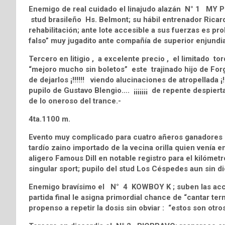
Enemigo de real cuidado el linajudo alazán N° 1 MY P
stud brasileño Hs. Belmont; su hábil entrenador Ricar
rehabilitación; ante lote accesible a sus fuerzas es p
falso” muy jugadito ante compañía de superior enjundia
Tercero en litigio , a excelente precio , el limitado t
“mejoro mucho sin boletos” este trajinado hijo de Forg
de dejarlos ¡!!!!!! viendo alucinaciones de atropellada ¡!!
pupilo de Gustavo Blengio…. ¡¡¡¡¡¡¡ de repente despierta 
de lo oneroso del trance.-
4ta.1100 m.
Evento muy complicado para cuatro añeros ganadores 
tardío zaino importado de la vecina orilla quien venía 
aligero Famous Dill en notable registro para el kilómet
singular sport; pupilo del stud Los Céspedes aun sin dic
Enemigo bravísimo el N° 4 KOWBOY K ; suben las acci
partida final le asigna primordial chance de “cantar te
propenso a repetir la dosis sin obviar : “estos son otro