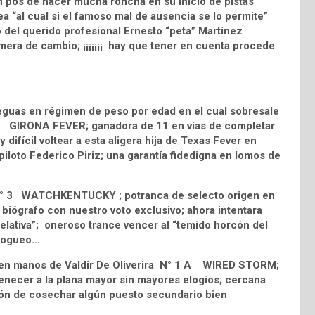
 pos de hacer mucha roncha en su inicio de pistas
 “al cual si el famoso mal de ausencia se lo permite”
o del querido profesional Ernesto “peta” Martínez
mera de cambio; ¡¡¡¡¡¡¡ hay que tener en cuenta procede
 yeguas en régimen de peso por edad en el cual sobresale
 6 GIRONA FEVER; ganadora de 11 en vías de completar
difícil voltear a esta aligera hija de Texas Fever en
 piloto Federico Piriz; una garantía fidedigna en lomos de
i N° 3 WATCHKENTUCKY ; potranca de selecto origen en
biógrafo con nuestro voto exclusivo; ahora intentara
elativa”; oneroso trance vencer al “temido horcón del
a fogueo…
bre en manos de Valdir De Oliverira N° 1 A WIRED STORM;
tenecer a la plana mayor sin mayores elogios; cercana
ión de cosechar algún puesto secundario bien