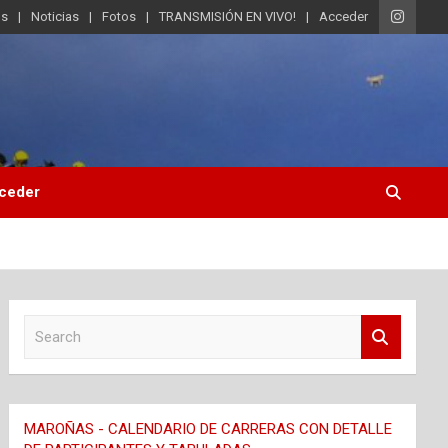
os
Noticias
Fotos
TRANSMISIÓN EN VIVO!
Acceder
ceder
S
e
a
r
c
MAROÑAS - CALENDARIO DE CARRERAS CON DETALLE
h