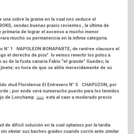
 una sobre la grama en la cual nos seduce el
OKS, sendas buenas praxis recientes , la última de
ce primaria de lograr el ascenso a mucho menor
rara mucho su permanencia en la ínfima categoría.
inco N° 1 NAPOLEON BONAPARTE, de rantree clausuro el
o el derecho de piso” lo vemos revertir los polos a
as de la fusta canaria Fabio “el grande” Guedes; la
 jinete; es hora de que se aliñe merecidamente de su
rido stud Floridense El Entrevero N° 5 CHAPUZON, por
erde ; por ende será numeracho puesto para los temidos
jo de Lonchamp ¡¡¡¡¡¡ está al caer a moderado precio
 de difícil solución en la cual optamos por la tardía
in obviar sus baches grades cuando corrió ante similar