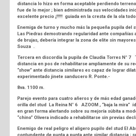
distancia lo hizo en forma aceptable perdiendo terreno 
fue de lo mejor ; bien administrada sus velocidades inic
excelente precio ¡!!!!! guiada en la cresta de la ola todo e
Enemiga de turno y mucho más la pequeña pupila del s
Las Piedras demostrando regularidad ante compañías aná
de brujas, debería integrar la zona de elite sin mayores
Souza .
Tercera en discordia la pupila de Claudia Torres N° 7 T
distancia en pos de rehabilitarse ampliamente de su re
“show” ante distancia similares es capaz de lograr dil
experimentado jinete sanducero R. Ponte.-
8va. 1100 m.
Parejo evento para cuatro añeros y de más edad ganado
orilla del stud La Reina N° 6 AZOOM , “baja la mira” íde
en gran forma alertando sobre su mejoría súbita a mode
“chino” Olivera indicado a rehabilitarse sin previas dec
Enemigo de real peligro el aligero pupilo del stud El 
contundente de punta a punta ante similar distancia ; su