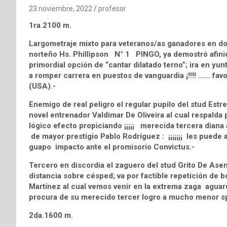
23 noviembre, 2022
profesor
1ra.2100 m.
Largometraje mixto para veteranos/as ganadores en don
norteño Hs. Phillipson N° 1 PINGO, ya demostró afinid
primordial opción de “cantar dilatado terno”; ira en y
a romper carrera en puestos de vanguardia ¡!!!! …… favo
(USA).-
Enemigo de real peligro el regular pupilo del stud Es
novel entrenador Valdimar De Oliveira al cual respalda 
lógico efecto propiciando ¡¡¡¡¡ merecida tercera diana a
de mayor prestigio Pablo Rodríguez : ¡¡¡¡¡¡¡ les puede ag
guapo impacto ante el promisorio Convictus.-
Tercero en discordia el zaguero del stud Grito De Ase
distancia sobre césped; va por factible repetición de b
Martínez al cual vemos venir en la extrema zaga aguar
procura de su merecido tercer logro a mucho menor sp
2da.1600 m.