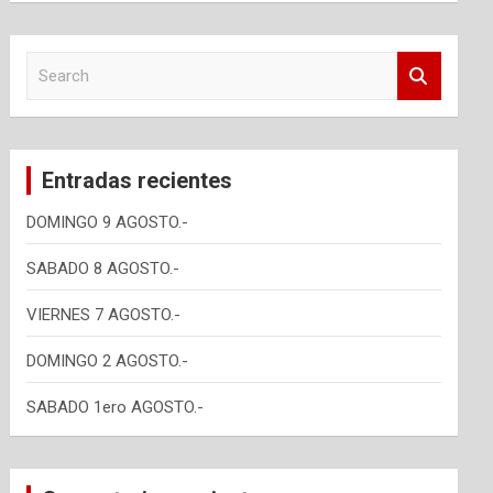
S
e
a
r
c
Entradas recientes
h
DOMINGO 9 AGOSTO.-
SABADO 8 AGOSTO.-
VIERNES 7 AGOSTO.-
DOMINGO 2 AGOSTO.-
SABADO 1ero AGOSTO.-