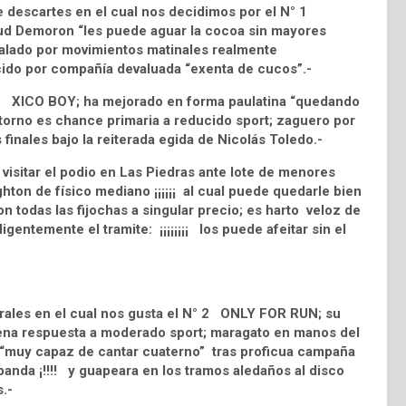
 descartes en el cual nos decidimos por el N° 1
stud Demoron “les puede aguar la cocoa sin mayores
valado por movimientos matinales realmente
cido por compañía devaluada “exenta de cucos”.-
 7 XICO BOY; ha mejorado en forma paulatina “quedando
torno es chance primaria a reducido sport; zaguero por
finales bajo la reiterada egida de Nicolás Toledo.-
isitar el podio en Las Piedras ante lote de menores
hton de físico mediano ¡¡¡¡¡¡ al cual puede quedarle bien
con todas las fijochas a singular precio; es harto veloz de
gentemente el tramite: ¡¡¡¡¡¡¡¡ los puede afeitar sin el
rales en el cual nos gusta el N° 2 ONLY FOR RUN; su
uena respuesta a moderado sport; maragato en manos del
 “muy capaz de cantar cuaterno” tras proficua campaña
 banda ¡!!!! y guapeara en los tramos aledaños al disco
.-