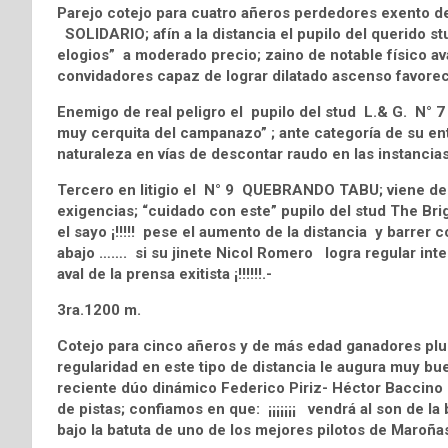
Parejo cotejo para cuatro añeros perdedores exento de
SOLIDARIO; afín a la distancia el pupilo del querido 
elogios” a moderado precio; zaino de notable físico a
convidadores capaz de lograr dilatado ascenso favore
Enemigo de real peligro el pupilo del stud L.& G. N°
muy cerquita del campanazo” ; ante categoría de su en
naturaleza en vías de descontar raudo en las instancias 
Tercero en litigio el N° 9 QUEBRANDO TABU; viene de v
exigencias; “cuidado con este” pupilo del stud The Brig
el sayo ¡!!!!! pese el aumento de la distancia y barrer 
abajo ……. si su jinete Nicol Romero logra regular inteli
aval de la prensa exitista ¡!!!!!!.-
3ra.1200 m.
Cotejo para cinco añeros y de más edad ganadores plu
regularidad en este tipo de distancia le augura muy b
reciente dúo dinámico Federico Piriz- Héctor Baccino
de pistas; confiamos en que: ¡¡¡¡¡¡¡ vendrá al son de la
bajo la batuta de uno de los mejores pilotos de Maroñas