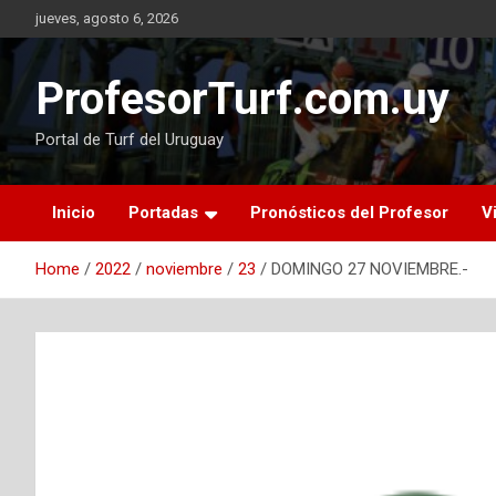
Skip
jueves, agosto 6, 2026
to
content
ProfesorTurf.com.uy
Portal de Turf del Uruguay
Inicio
Portadas
Pronósticos del Profesor
V
Home
2022
noviembre
23
DOMINGO 27 NOVIEMBRE.-