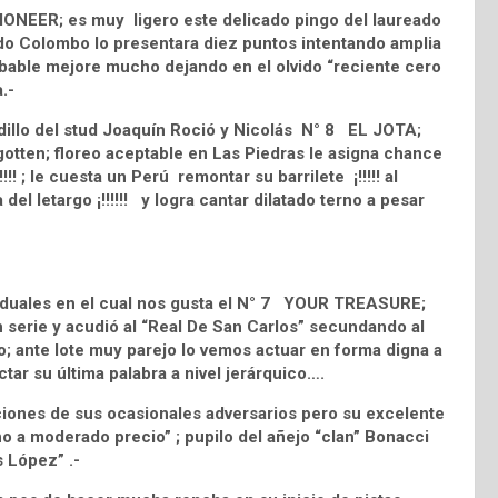
IONEER; es muy ligero este delicado pingo del laureado
do Colombo lo presentara diez puntos intentando amplia
robable mejore mucho dejando en el olvido “reciente cero
.-
ordillo del stud Joaquín Roció y Nicolás N° 8 EL JOTA;
otten; floreo aceptable en Las Piedras le asigna chance
!!! ; le cuesta un Perú remontar su barrilete ¡!!!!! al
del letargo ¡!!!!!! y logra cantar dilatado terno a pesar
duales en el cual nos gusta el N° 7 YOUR TREASURE;
en serie y acudió al “Real De San Carlos” secundando al
ro; ante lote muy parejo lo vemos actuar en forma digna a
tar su última palabra a nivel jerárquico….
ones de sus ocasionales adversarios pero su excelente
rno a moderado precio” ; pupilo del añejo “clan” Bonacci
s López” .-