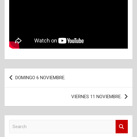
Navegación
DOMINGO 6 NOVIEMBRE.
de
entradas
VIERNES 11 NOVIEMBRE.
S
e
a