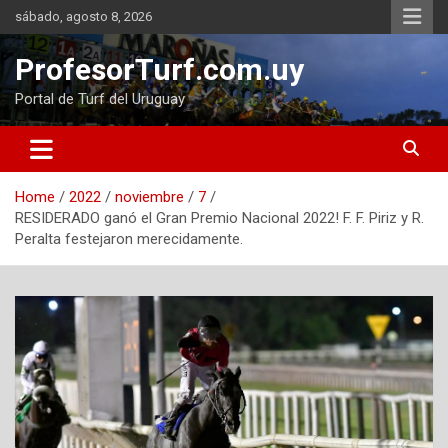
Skip
sábado, agosto 8, 2026
to
content
ProfesorTurf.com.uy
Portal de Turf del Uruguay
Home
2022
noviembre
7
RESIDERADO ganó el Gran Premio Nacional 2022! F. F. Piriz y R.
Peralta festejaron merecidamente.