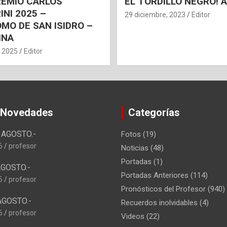
REMIO CARLOS
EL TORDILLO NEGRO!
INI 2025 –
29 diciembre, 2023
Editor
MO DE SAN ISIDRO –
INA
, 2025
Editor
 Novedades
Categorías
AGOSTO.-
Fotos
(19)
6
profesor
Noticias
(48)
Portadas
(1)
GOSTO.-
Portadas Anteriores
(114)
6
profesor
Pronósticos del Profesor
(940)
AGOSTO.-
Recuerdos inolvidables
(4)
6
profesor
Videos
(22)