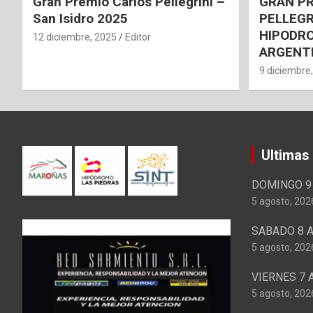
Gran Premio Carlos Pellegrini –
GRAN P
San Isidro 2025
PELLEGR
HIPODRO
12 diciembre, 2025
Editor
ARGENT
9 diciembre
Ultimas
DOMINGO 9 
5 agosto, 202
SABADO 8 A
5 agosto, 202
VIERNES 7 
5 agosto, 202