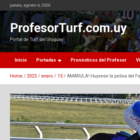
Skip
jueves, agosto 6, 2026
to
content
ProfesorTurf.com.uy
Portal de Turf del Uruguay
Inicio
Portadas
Pronósticos del Profesor
V
Home
2023
enero
15
AMARULA! Huyeeee la petisa del Fe