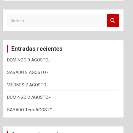
S
e
a
r
c
Entradas recientes
h
DOMINGO 9 AGOSTO.-
SABADO 8 AGOSTO.-
VIERNES 7 AGOSTO.-
DOMINGO 2 AGOSTO.-
SABADO 1ero AGOSTO.-