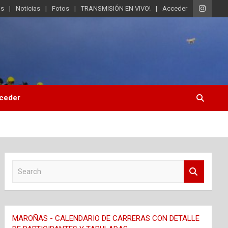
os
Noticias
Fotos
TRANSMISIÓN EN VIVO!
Acceder
ceder
S
e
a
r
c
MAROÑAS - CALENDARIO DE CARRERAS CON DETALLE
h