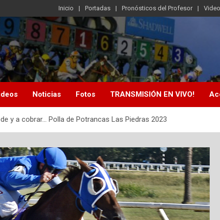
Inicio
Portadas
Pronósticos del Profesor
Vide
ideos
Noticias
Fotos
TRANSMISIÓN EN VIVO!
Ac
de y a cobrar… Polla de Potrancas Las Piedras 2023