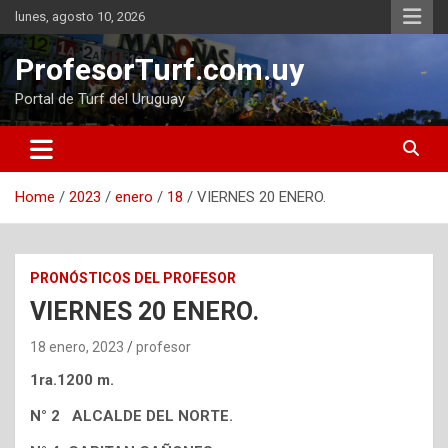
Skip
lunes, agosto 10, 2026
to
content
ProfesorTurf.com.uy
Portal de Turf del Uruguay
Home
2023
enero
18
VIERNES 20 ENERO.
PRONÓSTICOS DEL PROFESOR
VIERNES 20 ENERO.
18 enero, 2023
profesor
1ra.1200 m.
N° 2 ALCALDE DEL NORTE.