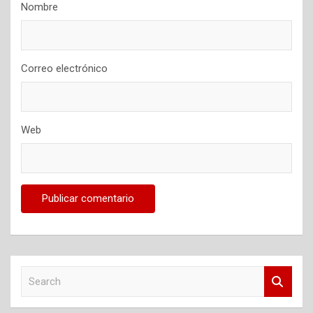
Nombre
Correo electrónico
Web
S
e
a