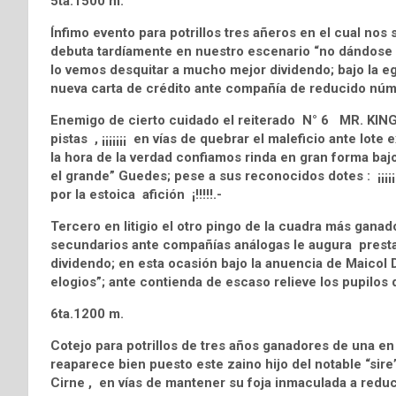
5ta.1500 m.
Ínfimo evento para potrillos tres añeros en el cual 
debuta tardíamente en nuestro escenario “no dándose p
lo vemos desquitar a mucho mejor dividendo; bajo la e
nueva carta de crédito ante compañía de reducido núm
Enemigo de cierto cuidado el reiterado N° 6 MR. KING
pistas , ¡¡¡¡¡¡¡ en vías de quebrar el maleficio ante lote
la hora de la verdad confiamos rinda en gran forma bajo
el grande” Guedes; pese a sus reconocidos dotes : ¡¡¡¡¡
por la estoica afición ¡!!!!!.-
Tercero en litigio el otro pingo de la cuadra más gan
secundarios ante compañías análogas le augura presta
dividendo; en esta ocasión bajo la anuencia de Maicol
elogios”; ante contienda de escaso relieve los pupilos
6ta.1200 m.
Cotejo para potrillos de tres años ganadores de una
reaparece bien puesto este zaino hijo del notable “
Cirne , en vías de mantener su foja inmaculada a reduci