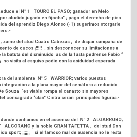
nos seduce el N° 1 TOURO EL PASO; ganador en Melo
or aludido jugado en fijocha” ; pago el derecho de piso
gida del aprendiz Diego Alonso (-1) sugerimos otorgarle
ero.-
; zaino del stud Cuatro Cabezas , de dispar campaña de
 exento de cucos ¡!!!!! , sin desconocer su limitaciones a
 la batuta del disminuido as de la fusta pedrense Fabio “
¡ no visita al esquivo podio con la asiduidad esperada
adora del ambiente N° 5 WARRIOR; varios puestos
 integración a la plana mayor del semáforo a reducido
 De Souza “es viable rompa el canasto sin mayores
 del consagrado “clan” Cintra serán principales figuras.-
 en donde confiamos en el ascenso del N° 2 ALGARROBO;
sire” ALCORANO y la noble GRAN TAFETTA , del stud Don
do sport; ¡¡¡¡¡¡ si el famoso mal de ausencia no le resta