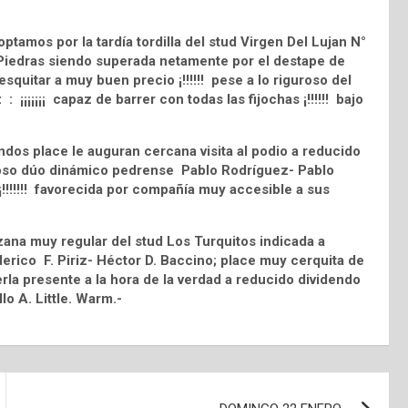
tamos por la tardía tordilla del stud Virgen Del Lujan N°
iedras siendo superada netamente por el destape de
squitar a muy buen precio ¡!!!!!! pese a lo riguroso del
 ¡¡¡¡¡¡¡ capaz de barrer con todas las fijochas ¡!!!!!! bajo
 place le auguran cercana visita al podio a reducido
amoso dúo dinámico pedrense Pablo Rodríguez- Pablo
!!!!!!! favorecida por compañía muy accesible a sus
zana muy regular del stud Los Turquitos indicada a
derico F. Piriz- Héctor D. Baccino; place muy cerquita de
erla presente a la hora de la verdad a reducido dividendo
llo A. Little. Warm.-