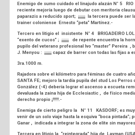
Enemigo de sumo cuidado el linajudo alazán N° 5 RIO 
reciente mejoría luego de debutar con meritoria clausu
paparazis a reducido sport; ¡¡¡¡¡¡ la tercera puede ser l
trainer coloniense Ernesto “peta” Martínez.-
Tercero en litigio el insistente N° 4 BRIGADEIRO LOLO
“exento de cucos” ; ¡¡¡¡¡¡ de repente encuentra la horm
pupilo del veterano profesional Ivo “master” Pereira , 
J. Menyou : ¡¡¡¡¡¡ capaz de barrer con todas las fijas a ex
3ra.1000 m.
Rajadora sobre el kilómetro para féminas de cuatro añ
SANTA FE; mejoro la tardía pupila del stud Los Perros 
González (-4) debería lograr el ascenso a escueta re
devaluada la zaina hija de Ecclesiastic , de físico medi
derecho propio ¡!!!!!.-
Enemiga de cierto peligro la N° 11 KASDORF; es muy ligera
venir de un solo viaje hasta la esquiva “boca pintada”;
Ganar , indicada a integrar la zona de elite sin mayores
Tercera en litigio la “reintegrada” hija de Layman (