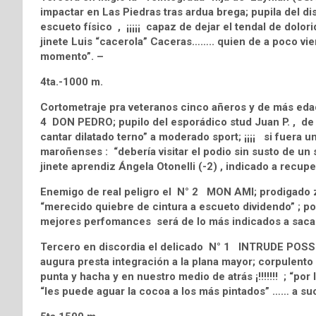
impactar en Las Piedras tras ardua brega; pupila del 
escueto físico , ¡¡¡¡¡ capaz de dejar el tendal de dolorid
jinete Luis “cacerola” Caceras…….. quien de a poco vi
momento”. –
4ta.-1000 m.
Cortometraje pra veteranos cinco añeros y de más edad
4 DON PEDRO; pupilo del esporádico stud Juan P. , de r
cantar dilatado terno” a moderado sport; ¡¡¡¡ si fuera 
maroñenses : “debería visitar el podio sin susto de un s
jinete aprendiz Ángela Otonelli (-2) , indicado a recup
Enemigo de real peligro el N° 2 MON AMI; prodigado zai
“merecido quiebre de cintura a escueto dividendo” ; pose
mejores perfomances será de lo más indicados a sacarse
Tercero en discordia el delicado N° 1 INTRUDE POSSE
augura presta integración a la plana mayor; corpulento 
punta y hacha y en nuestro medio de atrás ¡!!!!!!! ; “por 
“les puede aguar la cocoa a los más pintados” …… a s