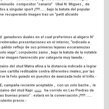
disminuido compositor “canario” Ubal N. Migues , de
os a singular sport ¡!!!!!…… bajo la batuta del popular
ene recuperando imagen tras un “petit alicaído
 ganadores duales en el cual preferimos al aligero N°
eiteradas presentaciones en el interior, “indicado a
un pálido reflejo de sus primeras lejanas escaramuzas
olo viaje”; corpulento zaino , bajo la batuta de la notable
erar imagen favorecido por categoría muy lavada.-
no del stud Matra afina a la distancia indicado a lograr
e cartilla redituable contra diferentes rivales; por las
 la foto guiado en puestos de avanzada todo el trillo.-
; campaña reciente aceptable , con un solo bache , le
zaino del stud Kapi ¡¡¡¡¡¡¡ ha corrido en Las Piedras de
las buenas praxis” : estará en la conversación ¡!!!!!! ……
uculento precio.-