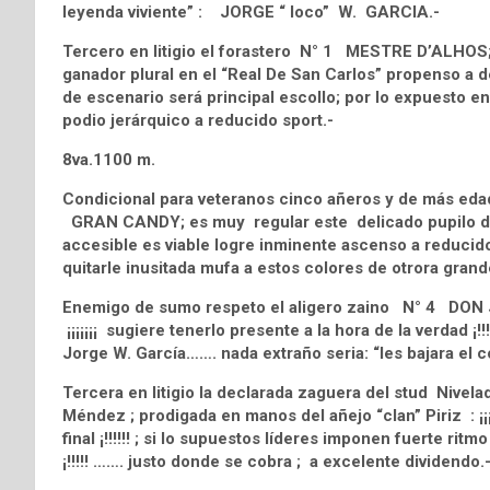
leyenda viviente” : JORGE “ loco” W. GARCIA.-
Tercero en litigio el forastero N° 1 MESTRE D’ALHOS;
ganador plural en el “Real De San Carlos” propenso a def
de escenario será principal escollo; por lo expuesto en
podio jerárquico a reducido sport.-
8va.1100 m.
Condicional para veteranos cinco añeros y de más eda
GRAN CANDY; es muy regular este delicado pupilo del 
accesible es viable logre inminente ascenso a reducido
quitarle inusitada mufa a estos colores de otrora grande
Enemigo de sumo respeto el aligero zaino N° 4 DON J
¡¡¡¡¡¡¡ sugiere tenerlo presente a la hora de la verdad ¡!
Jorge W. García……. nada extraño seria: “les bajara el c
Tercera en litigio la declarada zaguera del stud Niv
Méndez ; prodigada en manos del añejo “clan” Piriz : ¡
final ¡!!!!!! ; si lo supuestos líderes imponen fuerte rit
¡!!!!! ……. justo donde se cobra ; a excelente dividendo.