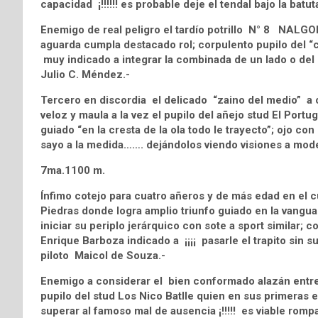
capacidad ¡!!!!!! es probable deje el tendal bajo la bat
Enemigo de real peligro el tardío potrillo N° 8 NALGON;
aguarda cumpla destacado rol; corpulento pupilo del “cla
muy indicado a integrar la combinada de un lado o del o
Julio C. Méndez.-
Tercero en discordia el delicado “zaino del medio”
veloz y maula a la vez el pupilo del añejo stud El Portu
guiado “en la cresta de la ola todo le trayecto”; ojo co
sayo a la medida……. dejándolos viendo visiones a mo
7ma.1100 m.
Ínfimo cotejo para cuatro añeros y de más edad en el 
Piedras donde logra amplio triunfo guiado en la vangu
iniciar su periplo jerárquico con sote a sport similar; 
Enrique Barboza indicado a ¡¡¡¡ pasarle el trapito sin su
piloto Maicol de Souza.-
Enemigo a considerar el bien conformado alazán ent
pupilo del stud Los Nico Batlle quien en sus primeras e
superar al famoso mal de ausencia ¡!!!!! es viable romp