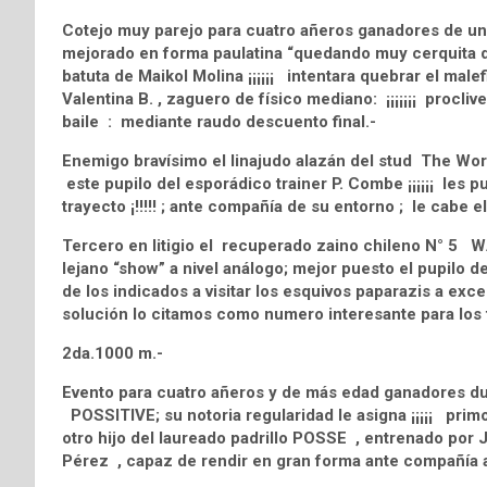
Cotejo muy parejo para cuatro añeros ganadores de u
mejorado en forma paulatina “quedando muy cerquita d
batuta de Maikol Molina ¡¡¡¡¡¡ intentara quebrar el malef
Valentina B. , zaguero de físico mediano: ¡¡¡¡¡¡¡ proclive
baile : mediante raudo descuento final.-
Enemigo bravísimo el linajudo alazán del stud The Wo
este pupilo del esporádico trainer P. Combe ¡¡¡¡¡¡ les p
trayecto ¡!!!!! ; ante compañía de su entorno ; le cabe e
Tercero en litigio el recuperado zaino chileno N° 5
lejano “show” a nivel análogo; mejor puesto el pupilo 
de los indicados a visitar los esquivos paparazis a exc
solución lo citamos como numero interesante para los 
2da.1000 m.-
Evento para cuatro añeros y de más edad ganadores du
POSSITIVE; su notoria regularidad le asigna ¡¡¡¡¡ primor
otro hijo del laureado padrillo POSSE , entrenado por 
Pérez , capaz de rendir en gran forma ante compañía a