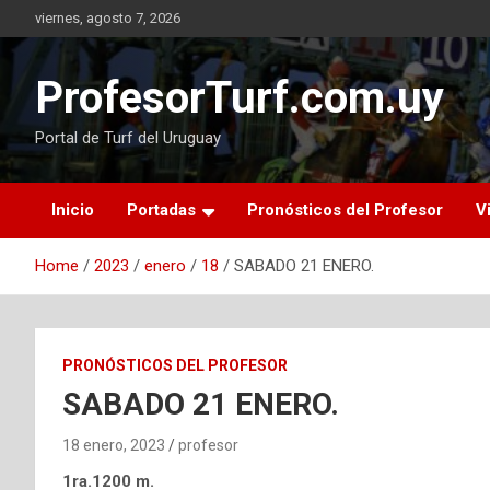
Skip
viernes, agosto 7, 2026
to
content
ProfesorTurf.com.uy
Portal de Turf del Uruguay
Inicio
Portadas
Pronósticos del Profesor
V
Home
2023
enero
18
SABADO 21 ENERO.
PRONÓSTICOS DEL PROFESOR
SABADO 21 ENERO.
18 enero, 2023
profesor
1ra.1200 m.