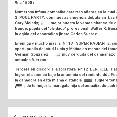
9na.1500 m.
Numerosa ínfima compañía para tres añeras en la cual op
3 POOL PARTY; con nuestra anuencia debuta en Las P
Gary Melody; ¡¡¡¡¡¡¡ mejor puesta le vemos chance de de
trance; pupila del “olvidado” profesional Walter R. Báez :
la egida del esporádico jinete Carlos Suarez.-
Enemiga y mucho más la N° 13 SUPER RADIANTE; sendos
sport; pupila del stud Lucia y Matías en manos del f
German González : ¡¡¡¡¡¡¡ muy cerquita del campanazo ¡
actuales fuerzas.-
Tercera en discordia la forastera N° 12 LENTILLE, ala
lograr el ascenso bajo la anuencia del reciente dúo Fe
la ganadora en esta misma distancia ¡¡¡¡¡¡¡¡ sugiere ten
¡!!!!!! ; de lo mejor la maragata hija del actualizado padri
Navegación