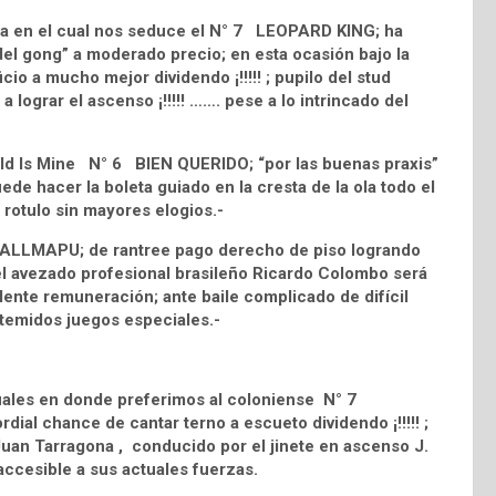
na en el cual nos seduce el N° 7 LEOPARD KING; ha
el gong” a moderado precio; en esta ocasión bajo la
icio a mucho mejor dividendo ¡!!!!! ; pupilo del stud
 a lograr el ascenso ¡!!!!! ……. pese a lo intrincado del
rld Is Mine N° 6 BIEN QUERIDO; “por las buenas praxis”
uede hacer la boleta guiado en la cresta de la ola todo el
l rotulo sin mayores elogios.-
 WALLMAPU; de rantree pago derecho de piso logrando
del avezado profesional brasileño Ricardo Colombo será
elente remuneración; ante baile complicado de difícil
temidos juegos especiales.-
ales en donde preferimos al coloniense N° 7
dial chance de cantar terno a escueto dividendo ¡!!!!! ;
Juan Tarragona , conducido por el jinete en ascenso J.
ccesible a sus actuales fuerzas.