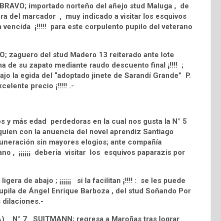
BRAVO; importado norteño del añejo stud Maluga , de
ra del marcador , muy indicado a visitar los esquivos
a vencida ¡!!!!! para este corpulento pupilo del veterano
; zaguero del stud Madero 13 reiterado ante lote
a de su zapato mediante raudo descuento final ¡!!!! ;
bajo la egida del “adoptado jinete de Sarandí Grande” P.
celente precio ¡!!!!! .-
os y más edad perdedoras en la cual nos gusta la N° 5
quien con la anuencia del novel aprendiz Santiago
muneración sin mayores elogios; ante compañía
ano , ¡¡¡¡¡¡ debería visitar los esquivos paparazis por
 de abajo ; ¡¡¡¡¡¡ si la facilitan ¡!!!! : se les puede
 pupila de Ángel Enrique Barboza , del stud Soñando Por
 dilaciones.-
USA) N° 7 SUITMANN; regresa a Maroñas tras lograr