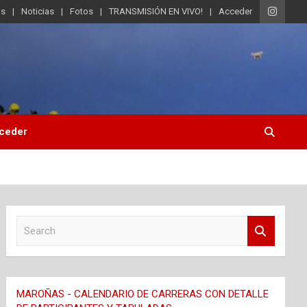
os
Noticias
Fotos
TRANSMISIÓN EN VIVO!
Acceder
ceder
S
e
a
r
c
MAROÑAS - CALENDARIO DE CARRERAS CON DETALLE
h