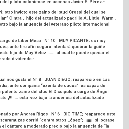
uta del piloto coloniense en ascenso Javier E. Pérez.-
 otro invicto este zaino del stud Crespi del cual se
n” Cintra , hijo del actualizado padrillo A. Little. Warm ,
tro bajo la anuencia del veterano piloto internacional
 a cargo de Líber Mesa N° 10 MUY PICANTE; es muy
gués; ante tiro afín seguro intentará quebrar la guiñe
n este hijo de Muy Veloz…….. al cual le puede quedar el
derado dividendo.-
cual nos gusta el N° 8 JUAN DIEGO; reapareció en Las
ardia; ante compañía “exenta de cucos” es capaz de
corpulento zaino del stud El Discípulo a cargo de Ángel
sto ¡!!!! … esta vez bajo la anuencia del actualizado
renado por Andrea Rigos N° 6 BIG TIME; reaparece este
scaramuzas corrió “contra otros López”; ¡¡¡¡¡¡ si lograse
a el cántaro a moderado precio bajo la anuencia de “la