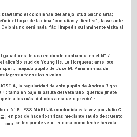
 bravísimo el coloniense del añejo stud Gacho Gris;
inir el lugar de la cima “con uñas y dientes” ; la variante
 Colonia no será nada fácil impedir su inminente visita al
d ganadores de una en donde confiamos en el N° 7
alicaído stud de Young Hs. La Horqueta ; ante lote
 sport; linajudo pupilo de José M. Peña en vías de
s logros a todos los niveles.-
OSE A, la regularidad de este pupilo de Andrea Rigos
!!!!! ; también bajo la batuta del veterano querido jinete
opete a los más pintados a escueto precio”.-
eladora N° 8 ESS MARUJA conducida esta vez por Julio C.
¡¡¡¡¡¡ en pos de hacerlos trizas mediante raudo descuento
mo : ¡¡¡¡¡¡¡ se les puede venir encima como leche hervida
-