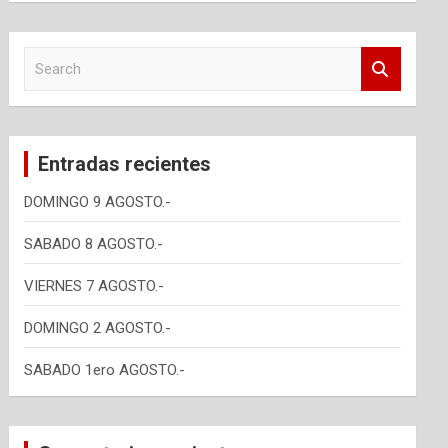
S
e
a
r
c
Entradas recientes
h
DOMINGO 9 AGOSTO.-
SABADO 8 AGOSTO.-
VIERNES 7 AGOSTO.-
DOMINGO 2 AGOSTO.-
SABADO 1ero AGOSTO.-