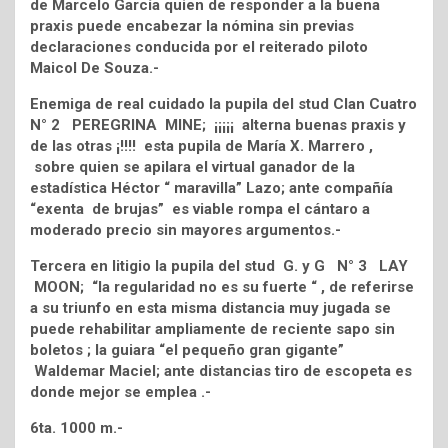
de Marcelo García quien de responder a la buena
praxis puede encabezar la nómina sin previas
declaraciones conducida por el reiterado piloto
Maicol De Souza.-
Enemiga de real cuidado la pupila del stud Clan Cuatro
N° 2 PEREGRINA MINE; ¡¡¡¡¡ alterna buenas praxis y
de las otras ¡!!!! esta pupila de María X. Marrero ,
sobre quien se apilara el virtual ganador de la
estadística Héctor “ maravilla” Lazo; ante compañía
“exenta de brujas” es viable rompa el cántaro a
moderado precio sin mayores argumentos.-
Tercera en litigio la pupila del stud G. y G N° 3 LAY
MOON; “la regularidad no es su fuerte “ , de referirse
a su triunfo en esta misma distancia muy jugada se
puede rehabilitar ampliamente de reciente sapo sin
boletos ; la guiara “el pequeño gran gigante”
Waldemar Maciel; ante distancias tiro de escopeta es
donde mejor se emplea .-
6ta. 1000 m.-