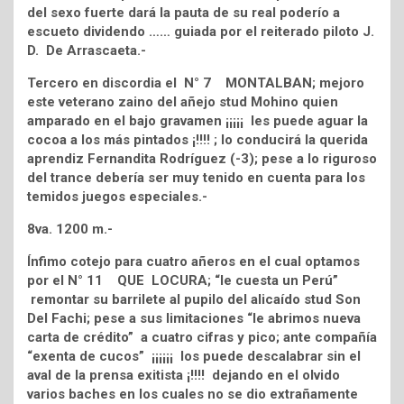
del sexo fuerte dará la pauta de su real poderío a
escueto dividendo …… guiada por el reiterado piloto J.
D. De Arrascaeta.-
Tercero en discordia el N° 7 MONTALBAN; mejoro
este veterano zaino del añejo stud Mohino quien
amparado en el bajo gravamen ¡¡¡¡¡ les puede aguar la
cocoa a los más pintados ¡!!!! ; lo conducirá la querida
aprendiz Fernandita Rodríguez (-3); pese a lo riguroso
del trance debería ser muy tenido en cuenta para los
temidos juegos especiales.-
8va. 1200 m.-
Ínfimo cotejo para cuatro añeros en el cual optamos
por el N° 11 QUE LOCURA; “le cuesta un Perú”
remontar su barrilete al pupilo del alicaído stud Son
Del Fachi; pese a sus limitaciones “le abrimos nueva
carta de crédito” a cuatro cifras y pico; ante compañía
“exenta de cucos” ¡¡¡¡¡¡ los puede descalabrar sin el
aval de la prensa exitista ¡!!!! dejando en el olvido
varios baches en los cuales no se dio extrañamente