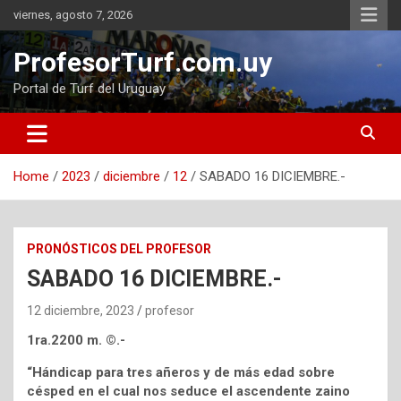
Skip
viernes, agosto 7, 2026
to
content
ProfesorTurf.com.uy
Portal de Turf del Uruguay
Home
2023
diciembre
12
SABADO 16 DICIEMBRE.-
PRONÓSTICOS DEL PROFESOR
SABADO 16 DICIEMBRE.-
12 diciembre, 2023
profesor
1ra.2200 m. ©.-
“Hándicap para tres añeros y de más edad sobre
césped en el cual nos seduce el ascendente zaino