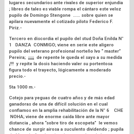
lugares secundarios ante rivales de superior enjundia
; libres de tales es viable rompa el cántaro este veloz
pupilo de Domingo Stengone …… sobre quien se
apilara nuevamente el cotizado piloto Federico F.
Piriz.-
Tercero en discordia el pupilo del stud Doña Enilda N°
1 DANZA CONMIGO; viene en serie este aligero
pupilo del veterano profesional norteño Ivo “ master”
Pereira; ¡¡¡¡¡ de repente le queda el sayo a su medida
¡!!! y repite la dosis haciendo valer su portentosa
figura todo el trayecto, lógicamente a moderado
precio.-
5ta 1000 m.-
Cotejo para yeguas de cuatro años y de más edad
ganadoras de una de difícil solución en el cual
confiamos en la amplia rehabilitación de la N° 6 CHE
NOHA; viene de enorme caída libre ante mayor
distancia , ahora “sobre tiro de escopeta” le vemos
chance de surgir airosa a suculento dividendo ; pupila