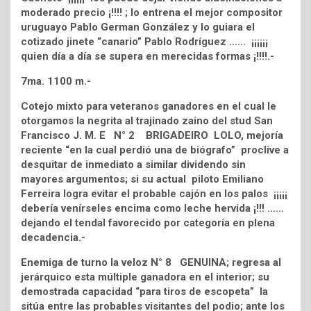
moderado precio ¡!!!! ; lo entrena el mejor compositor
uruguayo Pablo German González y lo guiara el
cotizado jinete “canario” Pablo Rodríguez …… ¡¡¡¡¡¡
quien día a día se supera en merecidas formas ¡!!!!.-
7ma. 1100 m.-
Cotejo mixto para veteranos ganadores en el cual le
otorgamos la negrita al trajinado zaino del stud San
Francisco J. M. E N° 2 BRIGADEIRO LOLO, mejoría
reciente “en la cual perdió una de biógrafo” proclive a
desquitar de inmediato a similar dividendo sin
mayores argumentos; si su actual piloto Emiliano
Ferreira logra evitar el probable cajón en los palos ¡¡¡¡¡
debería venírseles encima como leche hervida ¡!!! ……
dejando el tendal favorecido por categoría en plena
decadencia.-
Enemiga de turno la veloz N° 8 GENUINA; regresa al
jerárquico esta múltiple ganadora en el interior; su
demostrada capacidad “para tiros de escopeta” la
sitúa entre las probables visitantes del podio; ante los