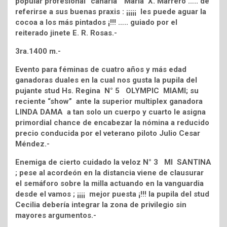
popular profesional “canaria” María X. Marrero ….. de
referirse a sus buenas praxis : ¡¡¡¡¡ les puede aguar la
cocoa a los más pintados ¡!!! ….. guiado por el
reiterado jinete E. R. Rosas.-
3ra.1400 m.-
Evento para féminas de cuatro años y más edad
ganadoras duales en la cual nos gusta la pupila del
pujante stud Hs. Regina N° 5 OLYMPIC MIAMI; su
reciente “show” ante la superior multiplex ganadora
LINDA DAMA a tan solo un cuerpo y cuarto le asigna
primordial chance de encabezar la nómina a reducido
precio conducida por el veterano piloto Julio Cesar
Méndez.-
Enemiga de cierto cuidado la veloz N° 3 MI SANTINA
; pese al acordeón en la distancia viene de clausurar
el semáforo sobre la milla actuando en la vanguardia
desde el vamos ; ¡¡¡¡ mejor puesta ¡!!! la pupila del stud
Cecilia debería integrar la zona de privilegio sin
mayores argumentos.-