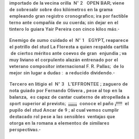
importado de la vecina orilla N° 2 OPEN BAR; viene
de sobresalir sobre dos kilómetros en la grama
empleando gran registro cronografico; ira por factible
terno ante compañía de su cuerda; sin dejar en el
tintero lo guiara Yair Pereira con cinco kilos más.-
Enemigo de sumo cuidado el N° 1 EGYPT, reaparece
el potrillo del stud La Floresta a quien respalda cartilla
de ciertos méritos ante coevos de gran enjundia ; va
muy liviano el corpulento alazán entrenado por el
veterano compositor internacional F. R. Pallas; de lo
mejor sin lugar a dudas : a reducido dividendo.-
Tercero en litigio el N° 3 L’EFFRONTEE ; zaguero de
nota guiado por Fernando Olivera , pese al top en la
balanza, es capaz de cantar cuaterno de atropellada a
sport superior al previsto; ¡¡¡¡¡¡¡ conoce el paño ¡!!!!! el
pupilo del stud Ancar de 9 ; al cual vemos cumplir
destacado rol pese a las sensibles ventajas que
otorga en la romana a elementos de similares
perspectivas.-