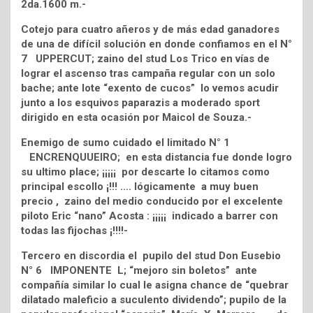
2da.1600 m.-
Cotejo para cuatro añeros y de más edad ganadores
de una de difícil solución en donde confiamos en el N°
7 UPPERCUT; zaino del stud Los Trico en vías de
lograr el ascenso tras campaña regular con un solo
bache; ante lote “exento de cucos” lo vemos acudir
junto a los esquivos paparazis a moderado sport
dirigido en esta ocasión por Maicol de Souza.-
Enemigo de sumo cuidado el limitado N° 1
ENCRENQUUEIRO; en esta distancia fue donde logro
su ultimo place; ¡¡¡¡¡ por descarte lo citamos como
principal escollo ¡!!! …. lógicamente a muy buen
precio , zaino del medio conducido por el excelente
piloto Eric “nano” Acosta : ¡¡¡¡¡ indicado a barrer con
todas las fijochas ¡!!!!-
Tercero en discordia el pupilo del stud Don Eusebio
N° 6 IMPONENTE L; “mejoro sin boletos” ante
compañía similar lo cual le asigna chance de “quebrar
dilatado maleficio a suculento dividendo”; pupilo de la