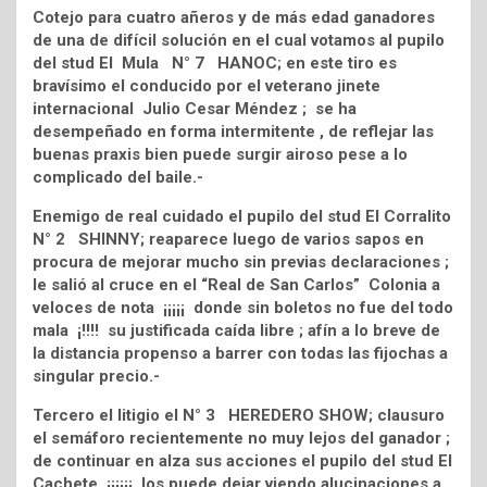
Cotejo para cuatro añeros y de más edad ganadores
de una de difícil solución en el cual votamos al pupilo
del stud El Mula N° 7 HANOC; en este tiro es
bravísimo el conducido por el veterano jinete
internacional Julio Cesar Méndez ; se ha
desempeñado en forma intermitente , de reflejar las
buenas praxis bien puede surgir airoso pese a lo
complicado del baile.-
Enemigo de real cuidado el pupilo del stud El Corralito
N° 2 SHINNY; reaparece luego de varios sapos en
procura de mejorar mucho sin previas declaraciones ;
le salió al cruce en el “Real de San Carlos” Colonia a
veloces de nota ¡¡¡¡¡ donde sin boletos no fue del todo
mala ¡!!!! su justificada caída libre ; afín a lo breve de
la distancia propenso a barrer con todas las fijochas a
singular precio.-
Tercero el litigio el N° 3 HEREDERO SHOW; clausuro
el semáforo recientemente no muy lejos del ganador ;
de continuar en alza sus acciones el pupilo del stud El
Cachete ¡¡¡¡¡¡ los puede dejar viendo alucinaciones a