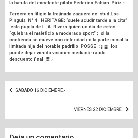
la batuta del excelente piloto Federico Fabián Piriz.-
Tercera en litigio la trajinada zaguera del stud Los
Pinguis N° 4 HERITAGE; “suele acudir tarde a la cita”
esta pupila de L. A. Rivero quien un día de estos
“quiebra el maleficio a moderado sport” ; si la
contienda se mueve con celeridad en la parte inicial la
limitada hija del notable padrillo POSSE : ¡¡¡¡¡¡ los
puede dejar viendo visiones mediante raudo
descuento final ¡!!!!.-
Navegación
SABADO 16 DICIEMBRE.-
de
entradas
VIERNES 22 DICIEMBRE.
Deja un comentario