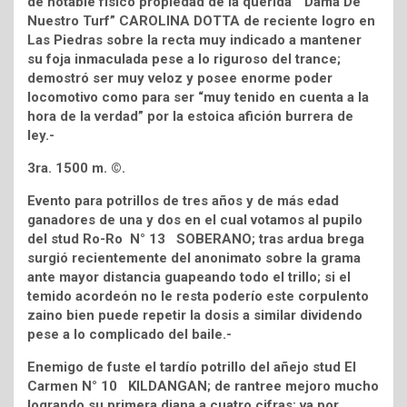
de notable físico propiedad de la querida “Dama De
Nuestro Turf” CAROLINA DOTTA de reciente logro en
Las Piedras sobre la recta muy indicado a mantener
su foja inmaculada pese a lo riguroso del trance;
demostró ser muy veloz y posee enorme poder
locomotivo como para ser “muy tenido en cuenta a la
hora de la verdad” por la estoica afición burrera de
ley.-
3ra. 1500 m. ©.
Evento para potrillos de tres años y de más edad
ganadores de una y dos en el cual votamos al pupilo
del stud Ro-Ro N° 13 SOBERANO; tras ardua brega
surgió recientemente del anonimato sobre la grama
ante mayor distancia guapeando todo el trillo; si el
temido acordeón no le resta poderío este corpulento
zaino bien puede repetir la dosis a similar dividendo
pese a lo complicado del baile.-
Enemigo de fuste el tardío potrillo del añejo stud El
Carmen N° 10 KILDANGAN; de rantree mejoro mucho
logrando su primera diana a cuatro cifras; va por