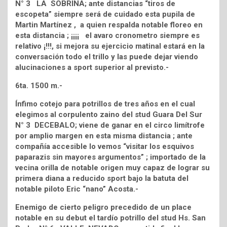
N° 3 LA SOBRINA; ante distancias “tiros de
escopeta” siempre será de cuidado esta pupila de
Martin Martínez , a quien respalda notable floreo en
esta distancia ; ¡¡¡¡ el avaro cronometro siempre es
relativo ¡!!!, si mejora su ejercicio matinal estará en la
conversación todo el trillo y las puede dejar viendo
alucinaciones a sport superior al previsto.-
6ta. 1500 m.-
Ínfimo cotejo para potrillos de tres años en el cual
elegimos al corpulento zaino del stud Guara Del Sur
N° 3 DECEBALO; viene de ganar en el circo limítrofe
por amplio margen en esta misma distancia ; ante
compañía accesible lo vemos “visitar los esquivos
paparazis sin mayores argumentos” ; importado de la
vecina orilla de notable origen muy capaz de lograr su
primera diana a reducido sport bajo la batuta del
notable piloto Eric “nano” Acosta.-
Enemigo de cierto peligro precedido de un place
notable en su debut el tardío potrillo del stud Hs. San