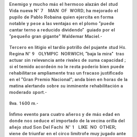
Enemigo y mucho más el hermoso alazán del stud
Vida nueva N° 7 MAN OF WORD; ha mejorado el
pupilo de Pablo Robaina quien ejercita en forma
notable y pese a las ventajas en el plomo “puede
cantar terno a reducido dividendo” guiado por el
“pequeño gran gigante” Waldemar Maciel.-
Tercero en litigio el tardío potrillo del pujante stud Hs.
Regina N° 9 OLYMPIC NORWICH; “baja la mira” tras
actuar sin relevancia ante rivales de suma capacidad ;
si el temido acordeón no le resta poderío bien puede
rehabilitarse ampliamente tras un fracaso justificado
en el “Gran Premio Nacional”; anda bien en horas de la
matina alertando sobre su inminente rehabilitación a
moderado sport.-
8va. 1600 m.-
Ínfimo evento para cuatro añeros y de más edad en
donde nos seduce el importado de la vecina orilla del
añejo stud Son Del Fachi N° 1 LIKE NO OTHER;
viene de triunfar en el circo limítrofe muy jugado ante