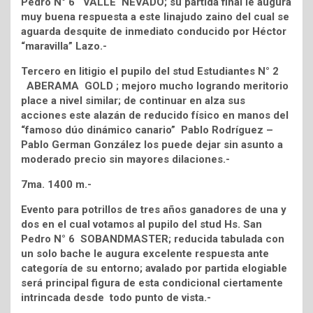
Pedro N° 6 VALLE NEVADO; su partida final le augura
muy buena respuesta a este linajudo zaino del cual se
aguarda desquite de inmediato conducido por Héctor
“maravilla” Lazo.-
Tercero en litigio el pupilo del stud Estudiantes N° 2
ABERAMA GOLD ; mejoro mucho logrando meritorio
place a nivel similar; de continuar en alza sus
acciones este alazán de reducido físico en manos del
“famoso dúo dinámico canario” Pablo Rodríguez –
Pablo German González los puede dejar sin asunto a
moderado precio sin mayores dilaciones.-
7ma. 1400 m.-
Evento para potrillos de tres años ganadores de una y
dos en el cual votamos al pupilo del stud Hs. San
Pedro N° 6 SOBANDMASTER; reducida tabulada con
un solo bache le augura excelente respuesta ante
categoría de su entorno; avalado por partida elogiable
será principal figura de esta condicional ciertamente
intrincada desde todo punto de vista.-