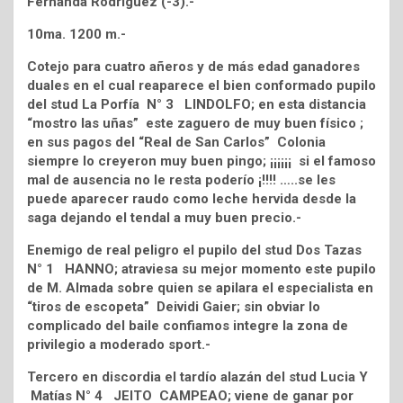
Fernanda Rodríguez (-3).-
10ma. 1200 m.-
Cotejo para cuatro añeros y de más edad ganadores
duales en el cual reaparece el bien conformado pupilo
del stud La Porfía N° 3 LINDOLFO; en esta distancia
“mostro las uñas” este zaguero de muy buen físico ;
en sus pagos del “Real de San Carlos” Colonia
siempre lo creyeron muy buen pingo; ¡¡¡¡¡¡ si el famoso
mal de ausencia no le resta poderío ¡!!!! …..se les
puede aparecer raudo como leche hervida desde la
saga dejando el tendal a muy buen precio.-
Enemigo de real peligro el pupilo del stud Dos Tazas
N° 1 HANNO; atraviesa su mejor momento este pupilo
de M. Almada sobre quien se apilara el especialista en
“tiros de escopeta” Deividi Gaier; sin obviar lo
complicado del baile confiamos integre la zona de
privilegio a moderado sport.-
Tercero en discordia el tardío alazán del stud Lucia Y
Matías N° 4 JEITO CAMPEAO; viene de ganar por