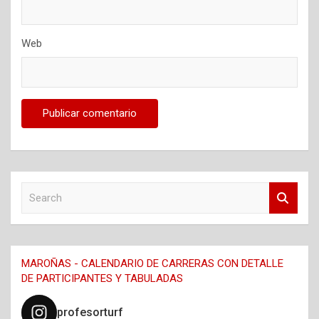
Web
S
e
a
r
c
MAROÑAS - CALENDARIO DE CARRERAS CON DETALLE
h
DE PARTICIPANTES Y TABULADAS
profesorturf