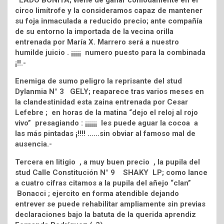
LADO BONITA; viene de ganar cómodamente en el
circo limítrofe y la consideramos capaz de mantener
su foja inmaculada a reducido precio; ante compañía
de su entorno la importada de la vecina orilla
entrenada por María X. Marrero será a nuestro
humilde juicio . ¡¡¡¡¡ numero puesto para la combinada
¡!!.-
Enemiga de sumo peligro la reprisante del stud
Dylanmia N° 3 GELY; reaparece tras varios meses en
la clandestinidad esta zaina entrenada por Cesar
Lefebre ; en horas de la matina “dejo el reloj al rojo
vivo” presagiando : ¡¡¡¡¡¡ les puede aguar la cocoa a
las más pintadas ¡!!!! ……sin obviar al famoso mal de
ausencia.-
Tercera en litigio , a muy buen precio , la pupila del
stud Calle Constitución N° 9 SHAKY LP; como lance
a cuatro cifras citamos a la pupila del añejo “clan”
Bonacci ; ejercito en forma atendible dejando
entrever se puede rehabilitar ampliamente sin previas
declaraciones bajo la batuta de la querida aprendiz