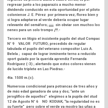
regresar junto a los paparazis a mucho menor
dividendo conducido en esta oportunidad por el piloto
coloniense J. E. Pérez por primera vez; floreo bien y
si logra adaptarse al verde debería ocupar lugar
relevante del semáforo; ¡¡¡¡¡ sin obviar son muchos los
nenes para un solo trompo ¡!!!.-
Tercero en litigio el insistente pupilo del stud Compac
N° 9 VALOR FUTURO; precedido de regular
tabulada el pupilo del veterano compositor Luis A.
Belela ; capaz de lograr inminente terno a reducido
sport guiado por la querida aprendiz Fernanda
Rodríguez (-3) ; alertando que estos colores vienen
de lucido triplete en Las Piedras.-
4ta. 1500 m.(c).
Numerosa condicional para potrancas de tres años y
de más edad ganadora de una y dos; “ante un
jeroglífico de aquellos” elegimos a la pupila del stud
12 de Agosto N° 6 NO KODIAK; “la regularidad no es
su fuerte” pero sobre el verde ya mostro las uñas a