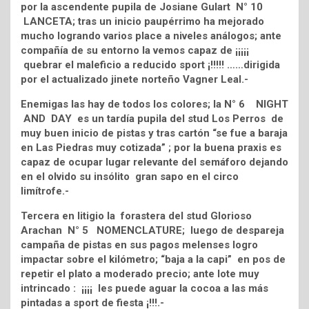
por la ascendente pupila de Josiane Gulart N° 10
LANCETA; tras un inicio paupérrimo ha mejorado
mucho logrando varios place a niveles análogos; ante
compañía de su entorno la vemos capaz de ¡¡¡¡¡
quebrar el maleficio a reducido sport ¡!!!!! ……dirigida
por el actualizado jinete norteño Vagner Leal.-
Enemigas las hay de todos los colores; la N° 6 NIGHT
AND DAY es un tardía pupila del stud Los Perros de
muy buen inicio de pistas y tras cartón “se fue a baraja
en Las Piedras muy cotizada” ; por la buena praxis es
capaz de ocupar lugar relevante del semáforo dejando
en el olvido su insólito gran sapo en el circo
limítrofe.-
Tercera en litigio la forastera del stud Glorioso
Arachan N° 5 NOMENCLATURE; luego de despareja
campaña de pistas en sus pagos melenses logro
impactar sobre el kilómetro; “baja a la capi” en pos de
repetir el plato a moderado precio; ante lote muy
intrincado : ¡¡¡¡ les puede aguar la cocoa a las más
pintadas a sport de fiesta ¡!!!.-