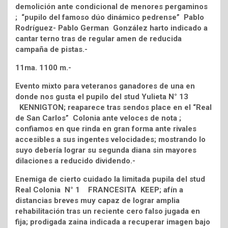
demolición ante condicional de menores pergaminos
; “pupilo del famoso dúo dinámico pedrense” Pablo
Rodríguez- Pablo German González harto indicado a
cantar terno tras de regular amen de reducida
campaña de pistas.-
11ma. 1100 m.-
Evento mixto para veteranos ganadores de una en
donde nos gusta el pupilo del stud Yulieta N° 13
KENNIGTON; reaparece tras sendos place en el “Real
de San Carlos” Colonia ante veloces de nota ;
confiamos en que rinda en gran forma ante rivales
accesibles a sus ingentes velocidades; mostrando lo
suyo debería lograr su segunda diana sin mayores
dilaciones a reducido dividendo.-
Enemiga de cierto cuidado la limitada pupila del stud
Real Colonia N° 1 FRANCESITA KEEP; afín a
distancias breves muy capaz de lograr amplia
rehabilitación tras un reciente cero falso jugada en
fija; prodigada zaina indicada a recuperar imagen bajo