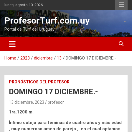
Skip
lunes, agosto 10, 2026
to
content
ProfesorTurf.com.uy
Portal de Turf del Uruguay
Home
2023
diciembre
13
DOMINGO 17 DICIEMBRE.-
PRONÓSTICOS DEL PROFESOR
DOMINGO 17 DICIEMBRE.-
13 diciembre, 2023
profesor
1ra.1200 m.-
Ínfimo cotejo para féminas de cuatro años y más edad
, muy numeroso amen de parejo , en el cual optamos