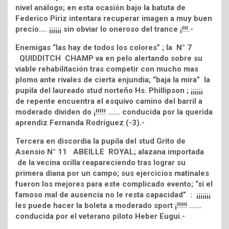
nivel análogo; en esta ocasión bajo la batuta de
Federico Piriz intentara recuperar imagen a muy buen
precio…. ¡¡¡¡¡¡ sin obviar lo oneroso del trance ¡!!!.-
Enemigas “las hay de todos los colores” ; la N° 7
QUIDDITCH CHAMP va en pelo alertando sobre su
viable rehabilitación tras competir con mucho mas
plomo ante rivales de cierta enjundia; “baja la mira” la
pupila del laureado stud norteño Hs. Phillipson ; ¡¡¡¡¡¡
de repente encuentra el esquivo camino del barril a
moderado dividen do ¡!!!!! …… conducida por la querida
aprendiz Fernanda Rodríguez (-3).-
Tercera en discordia la pupila del stud Grito de
Asensio N° 11 ABEILLE ROYAL; alazana importada
de la vecina orilla reapareciendo tras lograr su
primera diana por un campo; sus ejercicios matinales
fueron los mejores para este complicado evento; “si el
famoso mal de ausencia no le resta capacidad” : ¡¡¡¡¡¡¡
les puede hacer la boleta a moderado sport ¡!!!!! ……
conducida por el veterano piloto Heber Eugui.-