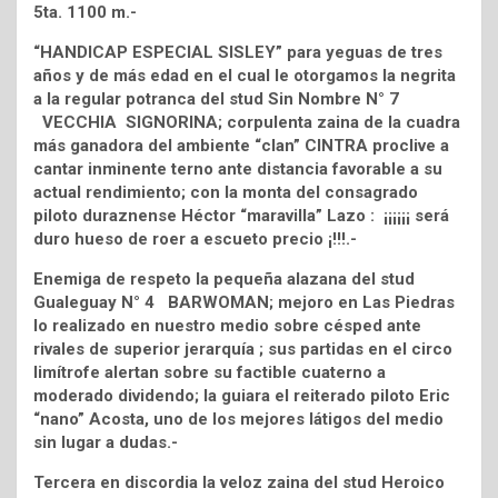
5ta. 1100 m.-
“HANDICAP ESPECIAL SISLEY” para yeguas de tres
años y de más edad en el cual le otorgamos la negrita
a la regular potranca del stud Sin Nombre N° 7
VECCHIA SIGNORINA; corpulenta zaina de la cuadra
más ganadora del ambiente “clan” CINTRA proclive a
cantar inminente terno ante distancia favorable a su
actual rendimiento; con la monta del consagrado
piloto duraznense Héctor “maravilla” Lazo : ¡¡¡¡¡¡ será
duro hueso de roer a escueto precio ¡!!!.-
Enemiga de respeto la pequeña alazana del stud
Gualeguay N° 4 BARWOMAN; mejoro en Las Piedras
lo realizado en nuestro medio sobre césped ante
rivales de superior jerarquía ; sus partidas en el circo
limítrofe alertan sobre su factible cuaterno a
moderado dividendo; la guiara el reiterado piloto Eric
“nano” Acosta, uno de los mejores látigos del medio
sin lugar a dudas.-
Tercera en discordia la veloz zaina del stud Heroico