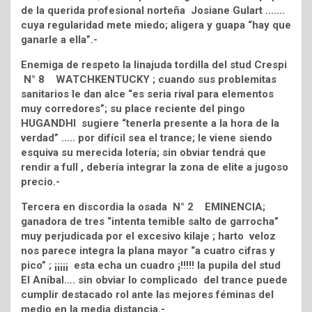
de la querida profesional norteña Josiane Gulart …….
cuya regularidad mete miedo; aligera y guapa “hay que
ganarle a ella”.-
Enemiga de respeto la linajuda tordilla del stud Crespi
N° 8 WATCHKENTUCKY ; cuando sus problemitas
sanitarios le dan alce “es seria rival para elementos
muy corredores”; su place reciente del pingo
HUGANDHI sugiere “tenerla presente a la hora de la
verdad” ….. por difícil sea el trance; le viene siendo
esquiva su merecida lotería; sin obviar tendrá que
rendir a full , debería integrar la zona de elite a jugoso
precio.-
Tercera en discordia la osada N° 2 EMINENCIA;
ganadora de tres “intenta temible salto de garrocha”
muy perjudicada por el excesivo kilaje ; harto veloz
nos parece integra la plana mayor “a cuatro cifras y
pico” ; ¡¡¡¡¡ esta echa un cuadro ¡!!!!! la pupila del stud
El Aníbal…. sin obviar lo complicado del trance puede
cumplir destacado rol ante las mejores féminas del
medio en la media distancia.-