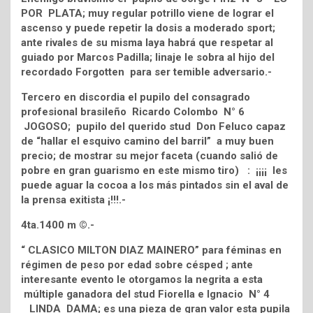
POR PLATA; muy regular potrillo viene de lograr el
ascenso y puede repetir la dosis a moderado sport;
ante rivales de su misma laya habrá que respetar al
guiado por Marcos Padilla; linaje le sobra al hijo del
recordado Forgotten para ser temible adversario.-
Tercero en discordia el pupilo del consagrado
profesional brasileño Ricardo Colombo N° 6
JOGOSO; pupilo del querido stud Don Feluco capaz
de “hallar el esquivo camino del barril” a muy buen
precio; de mostrar su mejor faceta (cuando salió de
pobre en gran guarismo en este mismo tiro) : ¡¡¡¡ les
puede aguar la cocoa a los más pintados sin el aval de
la prensa exitista ¡!!!.-
4ta.1400 m ©.-
“ CLASICO MILTON DIAZ MAINERO” para féminas en
régimen de peso por edad sobre césped ; ante
interesante evento le otorgamos la negrita a esta
múltiple ganadora del stud Fiorella e Ignacio N° 4
LINDA DAMA; es una pieza de gran valor esta pupila