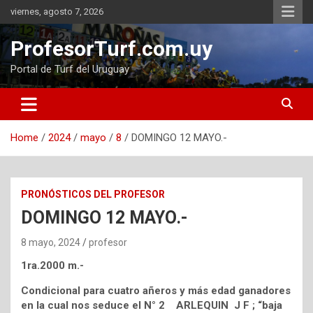
Skip
viernes, agosto 7, 2026
to
content
ProfesorTurf.com.uy
Portal de Turf del Uruguay
Home
2024
mayo
8
DOMINGO 12 MAYO.-
PRONÓSTICOS DEL PROFESOR
DOMINGO 12 MAYO.-
8 mayo, 2024
profesor
1ra.2000 m.-
Condicional para cuatro añeros y más edad ganadores
en la cual nos seduce el N° 2 ARLEQUIN J F ; “baja