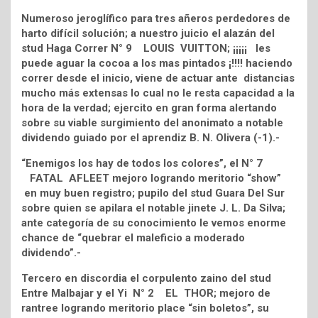
Numeroso jeroglífico para tres añeros perdedores de
harto difícil solución; a nuestro juicio el alazán del
stud Haga Correr N° 9 LOUIS VUITTON; ¡¡¡¡¡ les
puede aguar la cocoa a los mas pintados ¡!!!! haciendo
correr desde el inicio, viene de actuar ante distancias
mucho más extensas lo cual no le resta capacidad a la
hora de la verdad; ejercito en gran forma alertando
sobre su viable surgimiento del anonimato a notable
dividendo guiado por el aprendiz B. N. Olivera (-1).-
“Enemigos los hay de todos los colores”, el N° 7
FATAL AFLEET mejoro logrando meritorio “show”
en muy buen registro; pupilo del stud Guara Del Sur
sobre quien se apilara el notable jinete J. L. Da Silva;
ante categoría de su conocimiento le vemos enorme
chance de “quebrar el maleficio a moderado
dividendo”.-
Tercero en discordia el corpulento zaino del stud
Entre Malbajar y el Yi N° 2 EL THOR; mejoro de
rantree logrando meritorio place “sin boletos”, su