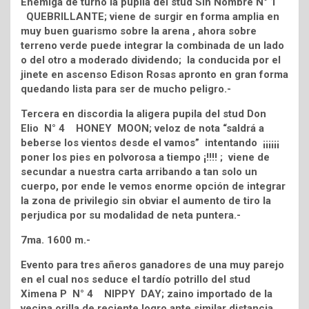
Enemiga de turno la pupila del stud Sin Nombre N° 1
QUEBRILLANTE; viene de surgir en forma amplia en
muy buen guarismo sobre la arena , ahora sobre
terreno verde puede integrar la combinada de un lado
o del otro a moderado dividendo; la conducida por el
jinete en ascenso Edison Rosas apronto en gran forma
quedando lista para ser de mucho peligro.-
Tercera en discordia la aligera pupila del stud Don
Elio N° 4 HONEY MOON; veloz de nota “saldrá a
beberse los vientos desde el vamos” intentando ¡¡¡¡¡¡
poner los pies en polvorosa a tiempo ¡!!!! ; viene de
secundar a nuestra carta arribando a tan solo un
cuerpo, por ende le vemos enorme opción de integrar
la zona de privilegio sin obviar el aumento de tiro la
perjudica por su modalidad de neta puntera.-
7ma. 1600 m.-
Evento para tres añeros ganadores de una muy parejo
en el cual nos seduce el tardío potrillo del stud
Ximena P N° 4 NIPPY DAY; zaino importado de la
vecina orilla de reciente logro ante similar distancia