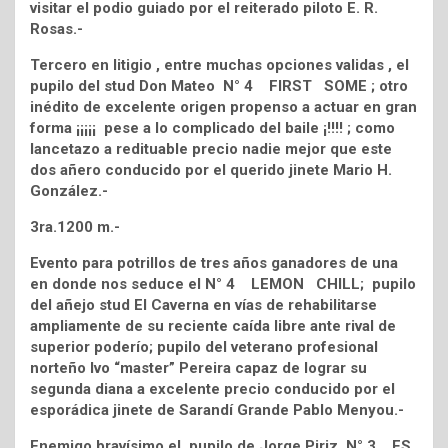
visitar el podio guiado por el reiterado piloto E. R.
Rosas.-
Tercero en litigio , entre muchas opciones validas , el
pupilo del stud Don Mateo N° 4 FIRST SOME ; otro
inédito de excelente origen propenso a actuar en gran
forma ¡¡¡¡¡ pese a lo complicado del baile ¡!!!! ; como
lancetazo a redituable precio nadie mejor que este
dos añero conducido por el querido jinete Mario H.
González.-
3ra.1200 m.-
Evento para potrillos de tres años ganadores de una
en donde nos seduce el N° 4 LEMON CHILL; pupilo
del añejo stud El Caverna en vías de rehabilitarse
ampliamente de su reciente caída libre ante rival de
superior poderío; pupilo del veterano profesional
norteño Ivo “master” Pereira capaz de lograr su
segunda diana a excelente precio conducido por el
esporádica jinete de Sarandí Grande Pablo Menyou.-
Enemigo bravísimo el pupilo de Jorge Piriz N° 3 ES