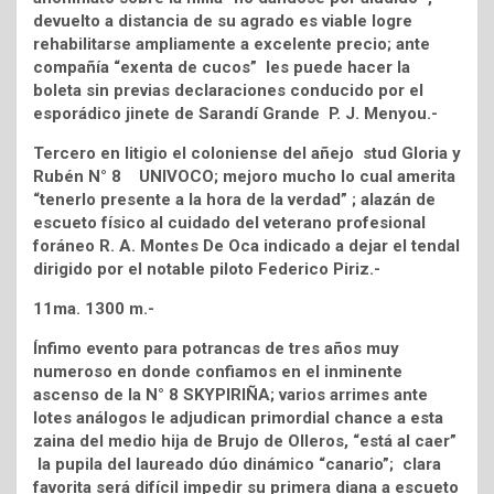
devuelto a distancia de su agrado es viable logre
rehabilitarse ampliamente a excelente precio; ante
compañía “exenta de cucos” les puede hacer la
boleta sin previas declaraciones conducido por el
esporádico jinete de Sarandí Grande P. J. Menyou.-
Tercero en litigio el coloniense del añejo stud Gloria y
Rubén N° 8 UNIVOCO; mejoro mucho lo cual amerita
“tenerlo presente a la hora de la verdad” ; alazán de
escueto físico al cuidado del veterano profesional
foráneo R. A. Montes De Oca indicado a dejar el tendal
dirigido por el notable piloto Federico Piriz.-
11ma. 1300 m.-
Ínfimo evento para potrancas de tres años muy
numeroso en donde confiamos en el inminente
ascenso de la N° 8 SKYPIRIÑA; varios arrimes ante
lotes análogos le adjudican primordial chance a esta
zaina del medio hija de Brujo de Olleros, “está al caer”
la pupila del laureado dúo dinámico “canario”; clara
favorita será difícil impedir su primera diana a escueto