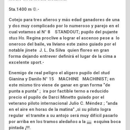
5ta.1400 m ©.-
Cotejo para tres añeros y más edad ganadores de una
y dos muy complicado por lo numeroso y parejo en el
cual votamos al N° 8 STANDOUT; pupilo del pujante
stus Hs. Regina proclive a lograr el ascenso pese a lo
oneroso del baile, va liviano este zaino guiado por el
notable jinete J. L. Da Silva quien floreo en gran
forma dejando entrever definirá el lugar de la cima a
excelente sport.-
Enemigo de real peligro el aligero pupilo del stud
Gianina y Danilo N° 15 MACHINE MACHINIST; en
este mismo tiro viene de ganar en gran forma “de
punta a punta” ; ira por factible terno a reducido
precio el pupilo de Darci Minetto guiado por el
veterano piloto internacional Julio C. Méndez ; “anda
en el aire en horas de la matina” ,si su piloto logra
regular el tramite a su antojo será muy difícil pasarlo
por arriba en los tramos aledaños a la ¡¡¡¡ esquiva boca
pintada ¡!!!.