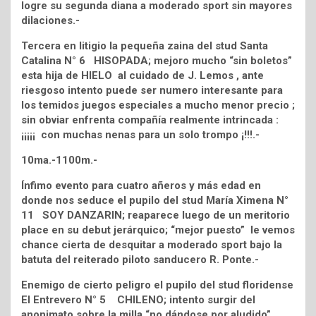
logre su segunda diana a moderado sport sin mayores
dilaciones.-
Tercera en litigio la pequeña zaina del stud Santa
Catalina N° 6 HISOPADA; mejoro mucho “sin boletos”
esta hija de HIELO al cuidado de J. Lemos , ante
riesgoso intento puede ser numero interesante para
los temidos juegos especiales a mucho menor precio ;
sin obviar enfrenta compañía realmente intrincada :
¡¡¡¡¡ con muchas nenas para un solo trompo ¡!!!.-
10ma.-1100m.-
Ínfimo evento para cuatro añeros y más edad en
donde nos seduce el pupilo del stud María Ximena N°
11 SOY DANZARIN; reaparece luego de un meritorio
place en su debut jerárquico; “mejor puesto” le vemos
chance cierta de desquitar a moderado sport bajo la
batuta del reiterado piloto sanducero R. Ponte.-
Enemigo de cierto peligro el pupilo del stud floridense
El Entrevero N° 5 CHILENO; intento surgir del
anonimato sobre la milla “no dándose por aludido” ,