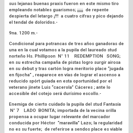
sus lejanas buenas praxis fueron en este mismo tiro
empleando notables guarismos; ¡¡¡¡¡ de repente
despierta del letargo ¡!!! a cuatro cifras y pico dejando
el tendal de doloridos.-
9na. 1200 m.-
Condicional para potrancas de tres años ganadoras de
una en la cual votamos a la pupila del laureado stud
norteño Hs. Phillipson N° 11 REDEMPTION SONG;
en su estrecha campaña de pistas logro surgir airosa
en su debut y tras cartón logra meritorio place “jugada
en fijocha” , reaparece en vías de lograr el ascenso a
reducido spórt guiada en esta oportunidad por el
veterano jinete Luis “cacerola” Cáceres ; ante lo
accesible del cotejo será durísimo escollo.-
Enemiga de cierto cuidado la pupila del stud Fantasía
N° 7 LADO BONITA; importada de la vecina orilla
propensa a ocupar lugar relevante del marcador
conducida por Héctor “maravilla” Lazo; la regularidad
no es su fuerte; de referirse a sendos place es viable