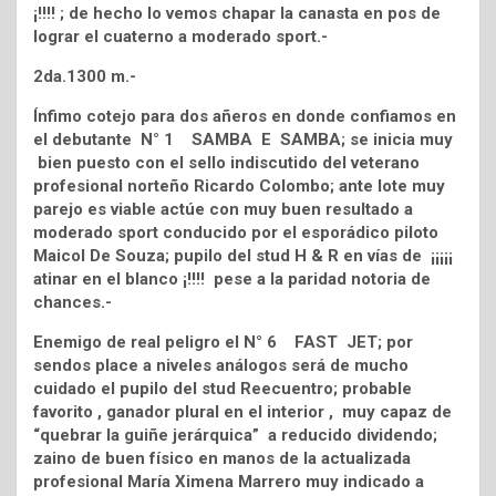
¡!!!! ; de hecho lo vemos chapar la canasta en pos de
lograr el cuaterno a moderado sport.-
2da.1300 m.-
Ínfimo cotejo para dos añeros en donde confiamos en
el debutante N° 1 SAMBA E SAMBA; se inicia muy
bien puesto con el sello indiscutido del veterano
profesional norteño Ricardo Colombo; ante lote muy
parejo es viable actúe con muy buen resultado a
moderado sport conducido por el esporádico piloto
Maicol De Souza; pupilo del stud H & R en vías de ¡¡¡¡¡
atinar en el blanco ¡!!!! pese a la paridad notoria de
chances.-
Enemigo de real peligro el N° 6 FAST JET; por
sendos place a niveles análogos será de mucho
cuidado el pupilo del stud Reecuentro; probable
favorito , ganador plural en el interior , muy capaz de
“quebrar la guiñe jerárquica” a reducido dividendo;
zaino de buen físico en manos de la actualizada
profesional María Ximena Marrero muy indicado a