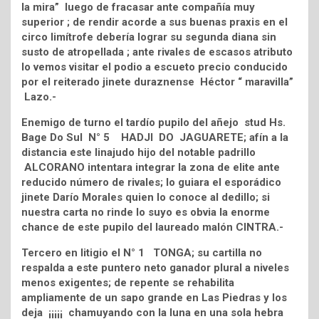
la mira” luego de fracasar ante compañía muy
superior ; de rendir acorde a sus buenas praxis en el
circo limítrofe debería lograr su segunda diana sin
susto de atropellada ; ante rivales de escasos atributo
lo vemos visitar el podio a escueto precio conducido
por el reiterado jinete duraznense Héctor “ maravilla”
Lazo.-
Enemigo de turno el tardío pupilo del añejo stud Hs.
Bage Do Sul N° 5 HADJI DO JAGUARETE; afín a la
distancia este linajudo hijo del notable padrillo
ALCORANO intentara integrar la zona de elite ante
reducido número de rivales; lo guiara el esporádico
jinete Darío Morales quien lo conoce al dedillo; si
nuestra carta no rinde lo suyo es obvia la enorme
chance de este pupilo del laureado malón CINTRA.-
Tercero en litigio el N° 1 TONGA; su cartilla no
respalda a este puntero neto ganador plural a niveles
menos exigentes; de repente se rehabilita
ampliamente de un sapo grande en Las Piedras y los
deja ¡¡¡¡¡ chamuyando con la luna en una sola hebra