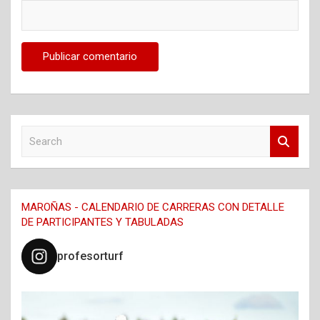
S
e
a
r
c
MAROÑAS - CALENDARIO DE CARRERAS CON DETALLE
h
DE PARTICIPANTES Y TABULADAS
profesorturf