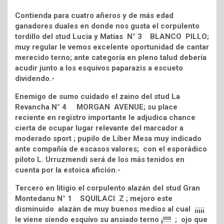
Contienda para cuatro añeros y de más edad
ganadores duales en donde nos gusta el corpulento
tordillo del stud Lucia y Matías N° 3 BLANCO PILLO;
muy regular le vemos excelente oportunidad de cantar
merecido terno; ante categoría en pleno talud debería
acudir junto a los esquivos paparazis a escueto
dividendo.-
Enemigo de sumo cuidado el zaino del stud La
Revancha N° 4 MORGAN AVENUE; su place
reciente en registro importante le adjudica chance
cierta de ocupar lugar relevante del marcador a
moderado sport ; pupilo de Líber Mesa muy indicado
ante compañía de escasos valores; con el esporádico
piloto L. Urruzmendi será de los más tenidos en
cuenta por la estoica afición.-
Tercero en litigio el corpulento alazán del stud Gran
Montedanu N° 1 SQUILACI Z ; mejoro este
disminuido alazán de muy buenos medios al cual ¡¡¡¡¡
le viene siendo esquivo su ansiado terno ¡!!!! ; ojo que