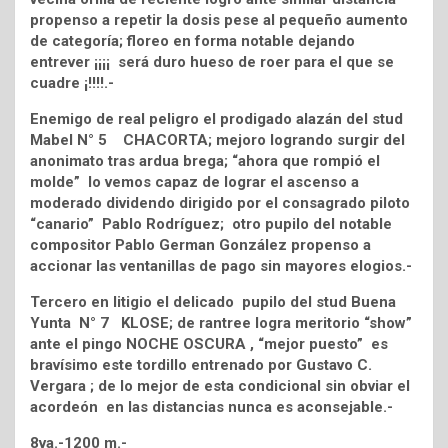
propenso a repetir la dosis pese al pequeño aumento
de categoría; floreo en forma notable dejando
entrever ¡¡¡¡ será duro hueso de roer para el que se
cuadre ¡!!!!.-
Enemigo de real peligro el prodigado alazán del stud
Mabel N° 5 CHACORTA; mejoro logrando surgir del
anonimato tras ardua brega; “ahora que rompió el
molde” lo vemos capaz de lograr el ascenso a
moderado dividendo dirigido por el consagrado piloto
“canario” Pablo Rodríguez; otro pupilo del notable
compositor Pablo German González propenso a
accionar las ventanillas de pago sin mayores elogios.-
Tercero en litigio el delicado pupilo del stud Buena
Yunta N° 7 KLOSE; de rantree logra meritorio “show”
ante el pingo NOCHE OSCURA , “mejor puesto” es
bravísimo este tordillo entrenado por Gustavo C.
Vergara ; de lo mejor de esta condicional sin obviar el
acordeón en las distancias nunca es aconsejable.-
8va.-1200 m.-