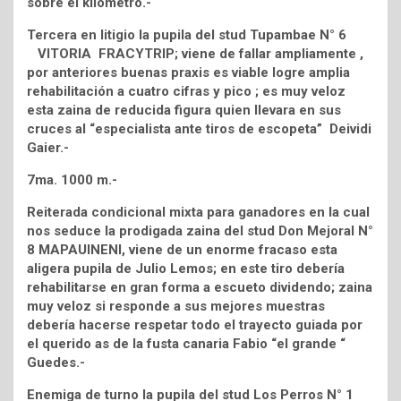
sobre el kilómetro.-
Tercera en litigio la pupila del stud Tupambae N° 6
VITORIA FRACYTRIP; viene de fallar ampliamente ,
por anteriores buenas praxis es viable logre amplia
rehabilitación a cuatro cifras y pico ; es muy veloz
esta zaina de reducida figura quien llevara en sus
cruces al “especialista ante tiros de escopeta” Deividi
Gaier.-
7ma. 1000 m.-
Reiterada condicional mixta para ganadores en la cual
nos seduce la prodigada zaina del stud Don Mejoral N°
8 MAPAUINENI, viene de un enorme fracaso esta
aligera pupila de Julio Lemos; en este tiro debería
rehabilitarse en gran forma a escueto dividendo; zaina
muy veloz si responde a sus mejores muestras
debería hacerse respetar todo el trayecto guiada por
el querido as de la fusta canaria Fabio “el grande “
Guedes.-
Enemiga de turno la pupila del stud Los Perros N° 1