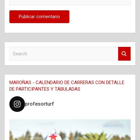
S
e
a
r
c
MAROÑAS - CALENDARIO DE CARRERAS CON DETALLE
h
DE PARTICIPANTES Y TABULADAS
profesorturf