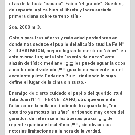
el as de la fusta “canaria” Fabio “el grande” Guedes ;
de repente aplica bien el libreto y logra ansiada
primera diana sobre terreno afín.-
2da. 2000 m.©.-
Cotejo para tres añeros y más edad perdedores en
donde nos seduce el pupilo del alicaído stud La Fe N°
3 DUBAI MOON; mejoro logrando meritorio “show” en
este mismo tiro; ante lote “exento de cucos” este
alazán de físico mediano : ¡¡¡¡¡¡ les puede aguar la ccoa
a moderado dividendo ¡!!!!! guiado nuevamente por el
excelente piloto Federico Piriz ; rindiendo lo suyo
define el lugar de la cima sin susto.-
Enemigo de cierto cuidado el pupilo del querido stud
Tata Juan N° 4 FERNETZANO; otro que viene de
fallar sobre la milla no rindiendo lo aguardado; “en
este tiro ya mostro las uñas” arribando muy cerca del
ganador; de referirse a las buenas praxis ¡¡¡¡¡¡ de
repente quiebra el maleficio ¡!!!!! ; sin obviar sus
notorias limitaciones a la hora de la verdad.-