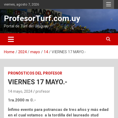
Skip
viernes, agosto 7, 2026
to
content
ProfesorTurf.com.uy
Portal de Turf del Uruguay
Home
2024
mayo
14
VIERNES 17 MAYO.-
PRONÓSTICOS DEL PROFESOR
VIERNES 17 MAYO.-
14 mayo, 2024
profesor
1ra.2000 m ©.-
Ínfimo evento para potrancas de tres años y más edad
en el cual votamos a la tordilla del laureado stud