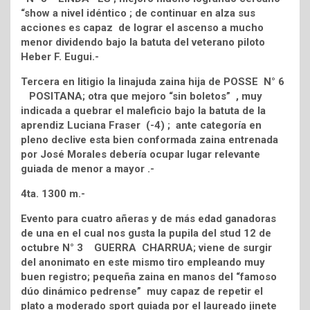
“show a nivel idéntico ; de continuar en alza sus
acciones es capaz de lograr el ascenso a mucho
menor dividendo bajo la batuta del veterano piloto
Heber F. Eugui.-
Tercera en litigio la linajuda zaina hija de POSSE N° 6
POSITANA; otra que mejoro “sin boletos” , muy
indicada a quebrar el maleficio bajo la batuta de la
aprendiz Luciana Fraser (-4) ; ante categoría en
pleno declive esta bien conformada zaina entrenada
por José Morales debería ocupar lugar relevante
guiada de menor a mayor .-
4ta. 1300 m.-
Evento para cuatro añeras y de más edad ganadoras
de una en el cual nos gusta la pupila del stud 12 de
octubre N° 3 GUERRA CHARRUA; viene de surgir
del anonimato en este mismo tiro empleando muy
buen registro; pequeña zaina en manos del “famoso
dúo dinámico pedrense” muy capaz de repetir el
plato a moderado sport guiada por el laureado jinete