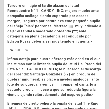
Tercero en litigio el tardío alazán del stud
Reencuentro N° 1 CANDY INC; mejoro mucho ante
compañía análoga siendo superado por escaso
margen; zaguero por naturaleza este pequeño pupilo
del añejo “clan” pedrense Marrero ¡¡¡¡¡ muy indicado a
dejar el tendal a moderado dividendo ¡!!!!; ante
categoría en plena decadencia el conducido por
Edison Rosas debería ser muy tenido en cuenta.-
3ra. 1300 m.-
Ínfimo cotejo para cuatro añeras y más edad en el cual
insistimos con la limitada pupila del stud Hs. Prado del
Este N° 7 LA DOLCE VITA; le buscaron el descargo
del aprendiz Santiago González (-2) en procura de
quebrar innumerables place a niveles análogos ; ante
lote de su cuerda la vemos ¡¡¡¡¡ romper el cantarlo a
escueto precio ¡!!! pese a que su reducida figura la
viene alejando reiteradamente del esquivo podio.-
Enemiga de cierto peligro la pupila del stud The King
N° 5 LINDA ES ; mejoro mucho logrando cercano