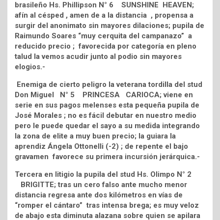
brasileño Hs. Phillipson N° 6 SUNSHINE HEAVEN;
afín al césped , amen de a la distancia , propensa a
surgir del anonimato sin mayores dilaciones; pupila de
Raimundo Soares “muy cerquita del campanazo” a
reducido precio ; favorecida por categoría en pleno
talud la vemos acudir junto al podio sin mayores
elogios.-
Enemiga de cierto peligro la veterana tordilla del stud
Don Miguel N° 5 PRINCESA CARIOCA; viene en
serie en sus pagos melenses esta pequeña pupila de
José Morales ; no es fácil debutar en nuestro medio
pero le puede quedar el sayo a su medida integrando
la zona de elite a muy buen precio; la guiara la
aprendiz Ángela Ottonelli (-2) ; de repente el bajo
gravamen favorece su primera incursión jerárquica.-
Tercera en litigio la pupila del stud Hs. Olimpo N° 2
BRIGITTE; tras un cero falso ante mucho menor
distancia regresa ante dos kilómetros en vías de
“romper el cántaro” tras intensa brega; es muy veloz
de abajo esta diminuta alazana sobre quien se apilara