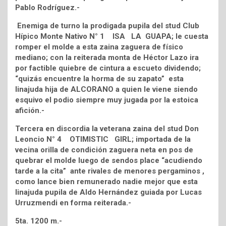
Pablo Rodríguez.-
Enemiga de turno la prodigada pupila del stud Club
Hípico Monte Nativo N° 1 ISA LA GUAPA; le cuesta
romper el molde a esta zaina zaguera de físico
mediano; con la reiterada monta de Héctor Lazo ira
por factible quiebre de cintura a escueto dividendo;
“quizás encuentre la horma de su zapato” esta
linajuda hija de ALCORANO a quien le viene siendo
esquivo el podio siempre muy jugada por la estoica
afición.-
Tercera en discordia la veterana zaina del stud Don
Leoncio N° 4 OTIMISTIC GIRL; importada de la
vecina orilla de condición zaguera neta en pos de
quebrar el molde luego de sendos place “acudiendo
tarde a la cita” ante rivales de menores pergaminos ,
como lance bien remunerado nadie mejor que esta
linajuda pupila de Aldo Hernández guiada por Lucas
Urruzmendi en forma reiterada.-
5ta. 1200 m.-