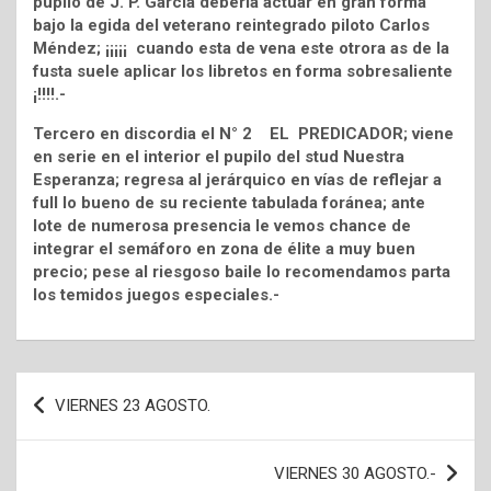
pupilo de J. P. García debería actuar en gran forma
bajo la egida del veterano reintegrado piloto Carlos
Méndez; ¡¡¡¡¡ cuando esta de vena este otrora as de la
fusta suele aplicar los libretos en forma sobresaliente
¡!!!!.-
Tercero en discordia el N° 2 EL PREDICADOR; viene
en serie en el interior el pupilo del stud Nuestra
Esperanza; regresa al jerárquico en vías de reflejar a
full lo bueno de su reciente tabulada foránea; ante
lote de numerosa presencia le vemos chance de
integrar el semáforo en zona de élite a muy buen
precio; pese al riesgoso baile lo recomendamos parta
los temidos juegos especiales.-
Navegación
VIERNES 23 AGOSTO.
de
entradas
VIERNES 30 AGOSTO.-