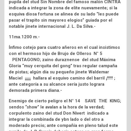
pupila del stud Sin Nombre del famoso malón CINTRA
indicada a integrar la zona de elite nuevamente; si la
esquiva diosa fortuna se alinea de su lado “les puede
pasar el trapito sin mayores elogios” guiada por el
notable jinete internacional J. L. Da Silva.-
11ma.1200 m.-
Ínfimo cotejo para cuatro añeros en el cual insistimos
con el hermoso hijo de Brujo de Olleros N° 5
PENTAGONO; zaino duraznense del stud Máxima
Gloria “muy cerquita del gong” tras regular campaña
de pistas; algún día su pequeño jinete Waldemar
Maciel ¡¡¡¡¡ hallara al esquivo camino del barril ¡!!!!! ;
ante categoría a su alcance sería justo lograra
demorada primera diana.-
Enemigo de cierto peligro el N° 14 SAVE THE KING;
sendos “show” le avalan a la hora de la verdad;
corpulento zaino del stud Don Nivert indicado a
integrar la combinada de ybn lado o del otro a
moderado precio; ante compañía en pleno talud este