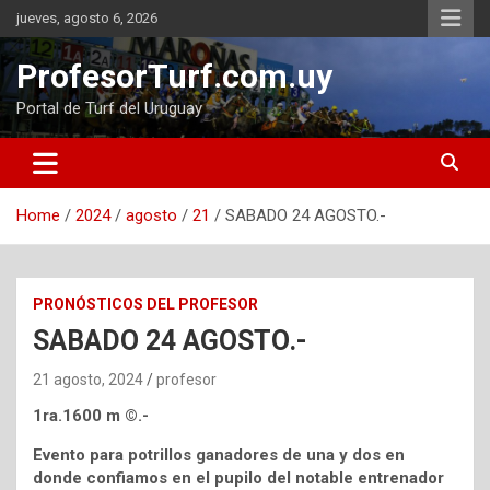
Skip
jueves, agosto 6, 2026
to
content
ProfesorTurf.com.uy
Portal de Turf del Uruguay
Home
2024
agosto
21
SABADO 24 AGOSTO.-
PRONÓSTICOS DEL PROFESOR
SABADO 24 AGOSTO.-
21 agosto, 2024
profesor
1ra.1600 m ©.-
Evento para potrillos ganadores de una y dos en
donde confiamos en el pupilo del notable entrenador