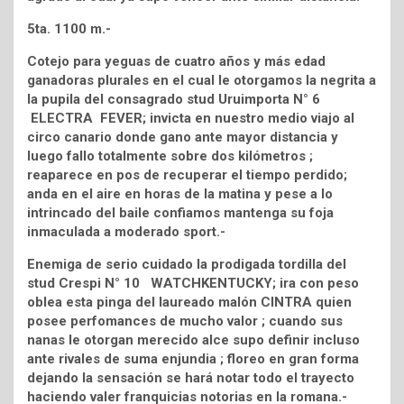
5ta. 1100 m.-
Cotejo para yeguas de cuatro años y más edad
ganadoras plurales en el cual le otorgamos la negrita a
la pupila del consagrado stud Uruimporta N° 6
ELECTRA FEVER; invicta en nuestro medio viajo al
circo canario donde gano ante mayor distancia y
luego fallo totalmente sobre dos kilómetros ;
reaparece en pos de recuperar el tiempo perdido;
anda en el aire en horas de la matina y pese a lo
intrincado del baile confiamos mantenga su foja
inmaculada a moderado sport.-
Enemiga de serio cuidado la prodigada tordilla del
stud Crespi N° 10 WATCHKENTUCKY; ira con peso
oblea esta pinga del laureado malón CINTRA quien
posee perfomances de mucho valor ; cuando sus
nanas le otorgan merecido alce supo definir incluso
ante rivales de suma enjundia ; floreo en gran forma
dejando la sensación se hará notar todo el trayecto
haciendo valer franquicias notorias en la romana.-