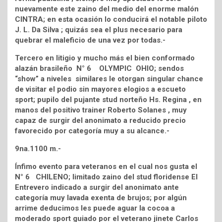
nuevamente este zaino del medio del enorme malón
CINTRA; en esta ocasión lo conducirá el notable piloto
J. L. Da Silva ; quizás sea el plus necesario para
quebrar el maleficio de una vez por todas.-
Tercero en litigio y mucho más el bien conformado
alazán brasileño N° 6 OLYMPIC OHIO; sendos
“show” a niveles similares le otorgan singular chance
de visitar el podio sin mayores elogios a escueto
sport; pupilo del pujante stud norteño Hs. Regina , en
manos del positivo trainer Roberto Solanes , muy
capaz de surgir del anonimato a reducido precio
favorecido por categoría muy a su alcance.-
9na.1100 m.-
Ínfimo evento para veteranos en el cual nos gusta el
N° 6 CHILENO; limitado zaino del stud floridense El
Entrevero indicado a surgir del anonimato ante
categoría muy lavada exenta de brujos; por algún
arrime deducimos les puede aguar la cocoa a
moderado sport guiado por el veterano jinete Carlos