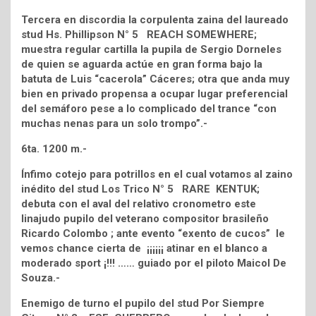
Tercera en discordia la corpulenta zaina del laureado
stud Hs. Phillipson N° 5 REACH SOMEWHERE;
muestra regular cartilla la pupila de Sergio Dorneles
de quien se aguarda actúe en gran forma bajo la
batuta de Luis “cacerola” Cáceres; otra que anda muy
bien en privado propensa a ocupar lugar preferencial
del semáforo pese a lo complicado del trance “con
muchas nenas para un solo trompo”.-
6ta. 1200 m.-
Ínfimo cotejo para potrillos en el cual votamos al zaino
inédito del stud Los Trico N° 5 RARE KENTUK;
debuta con el aval del relativo cronometro este
linajudo pupilo del veterano compositor brasileño
Ricardo Colombo ; ante evento “exento de cucos” le
vemos chance cierta de ¡¡¡¡¡¡ atinar en el blanco a
moderado sport ¡!!! …… guiado por el piloto Maicol De
Souza.-
Enemigo de turno el pupilo del stud Por Siempre