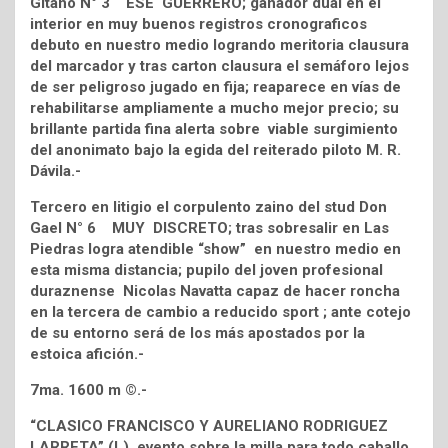
Gitano N° 3 ESE GUERRERO; ganador dual en el
interior en muy buenos registros cronograficos
debuto en nuestro medio logrando meritoria clausura
del marcador y tras carton clausura el semáforo lejos
de ser peligroso jugado en fija; reaparece en vías de
rehabilitarse ampliamente a mucho mejor precio; su
brillante partida fina alerta sobre viable surgimiento
del anonimato bajo la egida del reiterado piloto M. R.
Dávila.-
Tercero en litigio el corpulento zaino del stud Don
Gael N° 6 MUY DISCRETO; tras sobresalir en Las
Piedras logra atendible “show” en nuestro medio en
esta misma distancia; pupilo del joven profesional
duraznense Nicolas Navatta capaz de hacer roncha
en la tercera de cambio a reducido sport ; ante cotejo
de su entorno será de los más apostados por la
estoica afición.-
7ma. 1600 m ©.-
“CLASICO FRANCISCO Y AURELIANO RODRIGUEZ
LARRETA” (L). evento sobre la milla para todo caballo