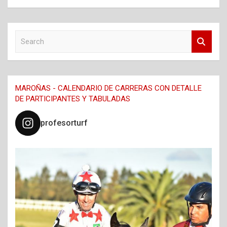
S
e
a
r
c
MAROÑAS - CALENDARIO DE CARRERAS CON DETALLE
h
DE PARTICIPANTES Y TABULADAS
profesorturf