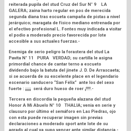
reiterada pupila del stud Cruz del Sur N° 9 LA
GALERA; zaina harto regular en pos de merecida
segunda diana tras escueta campaña de pistas a nivel
jerárquico; maragata de físico mediano entrenada por
el efectivo profesional L. Fontes muy indicada a visitar
el podio a moderado precio favorecida por lote
accesible a sus actuales fuerzas.-
Enemiga de serio peligro la forastera del stud La
Pavita N° 11 PURA VERDAD; su cartilla le asigna
primordial chance de cantar terno a escueto
dividendo bajo la batuta del jinete J. D. De Arrascaeta;
si se acuerda de su excelente place en el legendario
escenario sanducero “San Félix” ante los del sexo
fuerte : ¡¡¡¡¡ será duro hueso de roer ¡!!!!.-
Tercera en discordia la pequeña alazana del stud
Honor A Mi Abuelo N° 10 THALIA; venia en serie y
clausuro por último el semáforo en Las Piedras, ojo
con esta puede recuperar imagen sin previas
declaraciones a moderado sport ante lote de su
agrado al cual ya supo vencer ante similar distancia.-