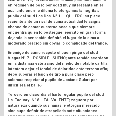
en régimen de peso por edad muy interesante en el
cual ante enorme dilema le otorgamos la negrita al
pupilo del stud Los Dos N° 11 QUILERO; su place
reciente ante un rival de suma actualidad le asigna
chance de cantar cuaterno pese a que siempre
encuentra quien lo postergue; ejercito en gran forma
dejando la sensación definirá el lugar de la cima a
moderado preciop sin obviar lo complicado del trance.
Enemigo de sumo respeto el buen pingo del stud
Viegas N° 7 POSIBLE SUEÑO; ante temido acordeón
en la distancia este zaino del medio de notable cartilla
intentara dejar el tendal de doloridos ante terreno afín;
debe superar el bajón de tiro a pura clase pero
solemos respetar al pupilo de Josiane Gulart por
difícil sea el baile.-
Tercero en discordia el harto regular pupilo del stud
Hs. Taquary N° 8 TA- VALENTE; zaguero por
naturaleza cuando sus nanas le otorgan merecido
alce supo definir de atropellada ante situaciones