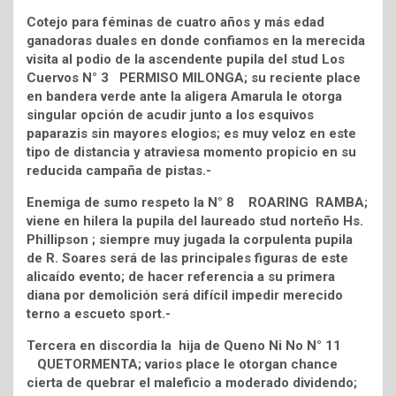
Cotejo para féminas de cuatro años y más edad
ganadoras duales en donde confiamos en la merecida
visita al podio de la ascendente pupila del stud Los
Cuervos N° 3 PERMISO MILONGA; su reciente place
en bandera verde ante la aligera Amarula le otorga
singular opción de acudir junto a los esquivos
paparazis sin mayores elogios; es muy veloz en este
tipo de distancia y atraviesa momento propicio en su
reducida campaña de pistas.-
Enemiga de sumo respeto la N° 8 ROARING RAMBA;
viene en hilera la pupila del laureado stud norteño Hs.
Phillipson ; siempre muy jugada la corpulenta pupila
de R. Soares será de las principales figuras de este
alicaído evento; de hacer referencia a su primera
diana por demolición será difícil impedir merecido
terno a escueto sport.-
Tercera en discordia la hija de Queno Ni No N° 11
QUETORMENTA; varios place le otorgan chance
cierta de quebrar el maleficio a moderado dividendo;