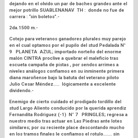
dejando en el olvido un par de baches grandes ante el
mejor potrillo SUABLENANAV TH : donde no fue de
carrera : “sin boletos”.-
2da.1500 m.-
Cotejo para veteranos ganadores plurales muy parejo
en el cual optamos por el pupilo del stud Pedalada N°
9 PLANETA AZUL; importado norteño del enorme
malón CINTRA proclive a quebrar el maleficio tras
escueta campaña de pistas , por sendos arrimes a
niveles análogos confiamos en su inminente primera
diana maroñense bajo la batuta del veterano piloto
Julio Cesar Méndez….. lógicamente a excelente
dividendo.-
Enemigo de cierto cuidado el prodigado tordillo del
stud Largo Aliento conducido por la querida aprendiz
Fernandita Rodriguez (-1) N° 7 PRINGLES; regresa a
nuestro medio tras actuar en Las Piedras ante lotes
similares; por su reciente place descontando mucho
en los tramos finales le confiamos el rotulo……. sin