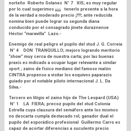
norteño Roberto Solanes N° 7 XIS; es muy regular
por lo cual sugerimos ¡¡¡¡¡ tenerlo presente a la hora
de la verdad a moderado precio ¡!!!!; ante reducida
nomina bien puede lograr su segunda diana
conducido por el consagrado jinete duraznense
Héctor “maravilla” Lazo.-
Enemigo de real peligro el pupilo del stud J. G. Correia
N° 4 DON TRANQUILLO; mejoro logrando meritorio
“show” muy cerca de nuestra carta; por las buenas
praxis es indicado a ocupar lugar relevante a similar
sport ; zaino de físico mediano del famoso malón
CINTRA propenso a visitar los esquivos paparazis
guiado por el notable piloto internacional J. L. Da
Silva.-
Tercero en litigio el zaino hijo de The Leopard (USA)
N° 1 LA FIERA; precoz pupilo del stud Colonia
Estrella cuya clausura del semáforo ante los mismos
no descarta cumpla destacado rol; ganador dual el
pupilo del esporádico profesional Guillermo Carro es
capaz de acortar diferencias a suculento precio