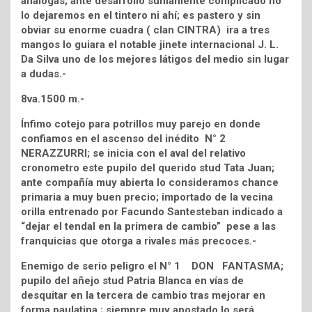
análogas; ante desarrollo sumamente complicado no
lo dejaremos en el tintero ni ahí; es pastero y sin
obviar su enorme cuadra ( clan CINTRA) ira a tres
mangos lo guiara el notable jinete internacional J. L.
Da Silva uno de los mejores látigos del medio sin lugar
a dudas.-
8va.1500 m.-
Ínfimo cotejo para potrillos muy parejo en donde
confiamos en el ascenso del inédito N° 2
NERAZZURRI; se inicia con el aval del relativo
cronometro este pupilo del querido stud Tata Juan;
ante compañía muy abierta lo consideramos chance
primaria a muy buen precio; importado de la vecina
orilla entrenado por Facundo Santesteban indicado a
“dejar el tendal en la primera de cambio” pese a las
franquicias que otorga a rivales más precoces.-
Enemigo de serio peligro el N° 1 DON FANTASMA;
pupilo del añejo stud Patria Blanca en vías de
desquitar en la tercera de cambio tras mejorar en
forma paulatina ; siempre muy apostado lo será