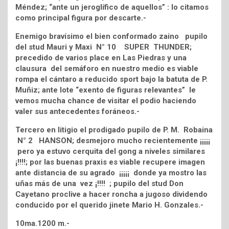
Méndez; “ante un jeroglífico de aquellos” : lo citamos
como principal figura por descarte.-
Enemigo bravísimo el bien conformado zaino pupilo
del stud Mauri y Maxi N° 10 SUPER THUNDER;
precedido de varios place en Las Piedras y una
clausura del semáforo en nuestro medio es viable
rompa el cántaro a reducido sport bajo la batuta de P.
Muñiz; ante lote “exento de figuras relevantes” le
vemos mucha chance de visitar el podio haciendo
valer sus antecedentes foráneos.-
Tercero en litigio el prodigado pupilo de P. M. Robaina
N° 2 HANSON; desmejoro mucho recientemente ¡¡¡¡¡
pero ya estuvo cerquita del gong a niveles similares
¡!!!!; por las buenas praxis es viable recupere imagen
ante distancia de su agrado ¡¡¡¡¡ donde ya mostro las
uñas más de una vez ¡!!!! ; pupilo del stud Don
Cayetano proclive a hacer roncha a jugoso dividendo
conducido por el querido jinete Mario H. Gonzales.-
10ma.1200 m.-