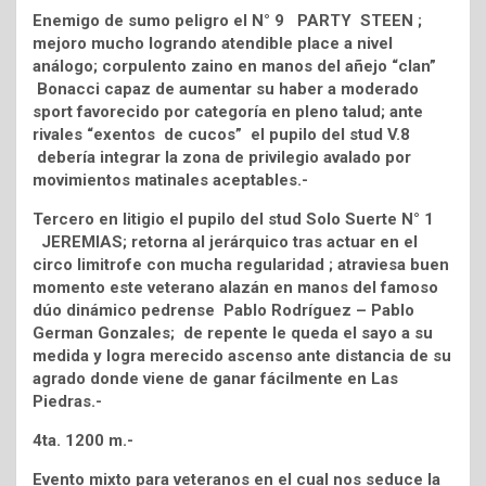
Enemigo de sumo peligro el N° 9 PARTY STEEN ;
mejoro mucho logrando atendible place a nivel
análogo; corpulento zaino en manos del añejo “clan”
Bonacci capaz de aumentar su haber a moderado
sport favorecido por categoría en pleno talud; ante
rivales “exentos de cucos” el pupilo del stud V.8
debería integrar la zona de privilegio avalado por
movimientos matinales aceptables.-
Tercero en litigio el pupilo del stud Solo Suerte N° 1
JEREMIAS; retorna al jerárquico tras actuar en el
circo limitrofe con mucha regularidad ; atraviesa buen
momento este veterano alazán en manos del famoso
dúo dinámico pedrense Pablo Rodríguez – Pablo
German Gonzales; de repente le queda el sayo a su
medida y logra merecido ascenso ante distancia de su
agrado donde viene de ganar fácilmente en Las
Piedras.-
4ta. 1200 m.-
Evento mixto para veteranos en el cual nos seduce la