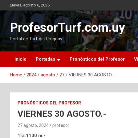
Skip
jueves, agosto 6, 2026
to
content
ProfesorTurf.com.uy
Portal de Turf del Uruguay
Inicio
Portadas
Pronósticos del Profesor
V
Home
2024
agosto
27
VIERNES 30 AGOSTO.-
PRONÓSTICOS DEL PROFESOR
VIERNES 30 AGOSTO.-
27 agosto, 2024
profesor
1ra.1100 m.-