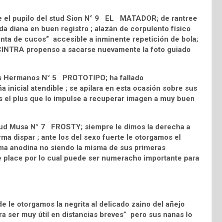
e el pupilo del stud Sion N° 9 EL MATADOR; de rantree
a diana en buen registro ; alazán de corpulento físico
nta de cucos” accesible a inminente repetición de bola;
 CINTRA propenso a sacarse nuevamente la foto guiado
Los Hermanos N° 5 PROTOTIPO; ha fallado
nicial atendible ; se apilara en esta ocasión sobre sus
 es el plus que lo impulse a recuperar imagen a muy buen
 stud Musa N° 7 FROSTY; siempre le dimos la derecha a
ma dispar ; ante los del sexo fuerte le otorgamos el
orma anodina no siendo la misma de sus primeras
e place por lo cual puede ser numeracho importante para
 le otorgamos la negrita al delicado zaino del añejo
ser muy útil en distancias breves” pero sus nanas lo