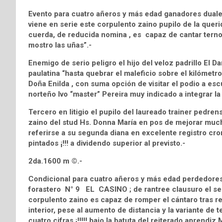
Evento para cuatro añeros y más edad ganadores dua
viene en serie este corpulento zaino pupilo de la queri
cuerda, de reducida nomina , es capaz de cantar terno
mostro las uñas”.-
Enemigo de serio peligro el hijo del veloz padrillo 
paulatina “hasta quebrar el maleficio sobre el kilómetro 
Doña Enilda , con suma opción de visitar el podio a es
norteño Ivo “master” Pereira muy indicado a integrar la
Tercero en litigio el pupilo del laureado trainer 
zaino del stud Hs. Donna María en pos de mejorar muc
referirse a su segunda diana en excelente registro cron
pintados ¡!!! a dividendo superior al previsto.-
2da.1600 m ©.-
Condicional para cuatro añeros y más edad perdedores
forastero N° 9 EL CASINO ; de rantree clausuro el sem
corpulento zaino es capaz de romper el cántaro tras 
interior, pese al aumento de distancia y la variante de 
cuatro cifras ¡!!!!! bajo la batuta del reiterado aprendiz