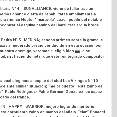
litaria N° 4 SUNALLIANCE; viene de fallar tras un
e vemos chance cierta de rehabilitarse ampliamente a
raznense Héctor “ maravilla” Lazo; pupilo del notable
ncontrar el esquivo camino del barril tras ardua brega
an Pedro N° 5 MEDINA; sendos arrimes sobre la grama le
razis a moderado precio conducido en esta ocasión por
uestro enemigo; veremos si eligió bien ¡¡¡¡¡ o se
testeban ; haciendo notar que este reintegrado compositor
a cual elegimos al pupilo del stud Los Vikingos N° 10
ce ante similar situación; “mejor puesto” este zaino de
io” Pablo Rodríguez- Pablo German Gonzalez es capaz
cado del trance.-
lli N° 9 HAPPY WARRIOR; mejoro logrando meritorio
este corpulento zaino en manos del añejo “clan” Bonacci