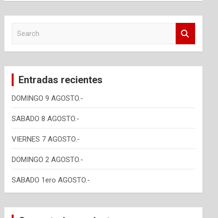
S
e
a
r
c
Entradas recientes
h
DOMINGO 9 AGOSTO.-
SABADO 8 AGOSTO.-
VIERNES 7 AGOSTO.-
DOMINGO 2 AGOSTO.-
SABADO 1ero AGOSTO.-