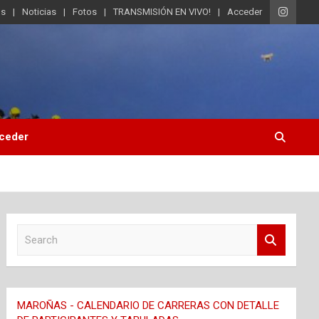
os
Noticias
Fotos
TRANSMISIÓN EN VIVO!
Acceder
ceder
S
e
a
r
c
MAROÑAS - CALENDARIO DE CARRERAS CON DETALLE
h