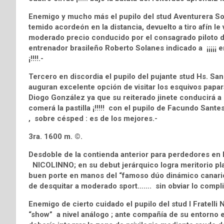
Enemigo y mucho más el pupilo del stud Aventurera So
temido acordeón en la distancia, devuelto a tiro afín l
moderado precio conducido por el consagrado piloto du
entrenador brasileño Roberto Solanes indicado a ¡¡¡¡¡ e
¡!!!!.-
Tercero en discordia el pupilo del pujante stud Hs. S
auguran excelente opción de visitar los esquivos papa
Diogo González ya que su reiterado jinete conducirá a n
comerá la pastilla ¡!!!!! con el pupilo de Facundo San
, sobre césped : es de los mejores.-
3ra. 1600 m. ©.
Desdoble de la contienda anterior para perdedores en l
NICOLINNO; en su debut jerárquico logra meritorio pla
buen porte en manos del “famoso dúo dinámico canar
de desquitar a moderado sport……. sin obviar lo compli
Enemigo de cierto cuidado el pupilo del stud I Frate
“show” a nivel análogo ; ante compañía de su entorno 