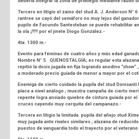
debería integrar la zona de privilegio mediante raudo de
Tercero en litigio el zaino del stud A. J. Anderson N
rantree se cayó del semáforo no muy lejos del ganado
pupilo de Facundo Santesteban se puede rehabilitar am
la ola ¡!!!!! por el jinete Diogo González.-
4ta. 1300 m.-
Evento para féminas de cuatro años y más edad ganador
Nombre N° 5 QUENOSTALGIA; es regular esta alazana d
repitió la dosis jugada en fija logrando anodino “show”
a moderado precio guiada de menor a mayor por el coti
Enemiga de cierto cuidado la pupila del stud Donisa
place a nivel análogo ; muestra campaña de cierto meri
repente logra ansiado quiebre de cintura guiada por el
cruces cayendo muy cerquita del campanazo.-
Tercera en litigio la limitada pupila del añejo stud X
muy jugada ante rivales similares ; alazana de reducido
puestos de vanguardia todo el trayecto por el veterano