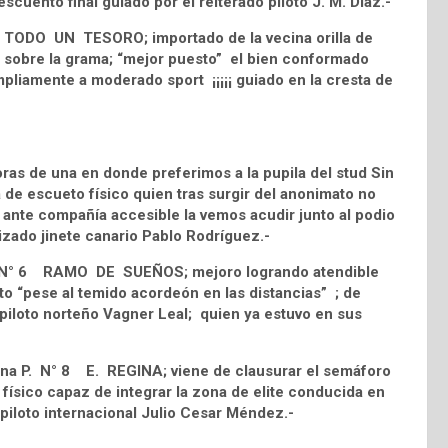
scuento final guiado por el reiterado piloto J. M. Díaz.-
° 6 TODO UN TESORO; importado de la vecina orilla de
r sobre la grama; “mejor puesto” el bien conformado
pliamente a moderado sport ¡¡¡¡¡ guiado en la cresta de
as de una en donde preferimos a la pupila del stud Sin
e escueto físico quien tras surgir del anonimato no
 , ante compañía accesible la vemos acudir junto al podio
zado jinete canario Pablo Rodríguez.-
nti N° 6 RAMO DE SUEÑOS; mejoro logrando atendible
to “pese al temido acordeón en las distancias” ; de
 piloto norteño Vagner Leal; quien ya estuvo en sus
imena P. N° 8 E. REGINA; viene de clausurar el semáforo
 físico capaz de integrar la zona de elite conducida en
 piloto internacional Julio Cesar Méndez.-