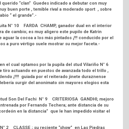
del querido “clan” Guedes indicado a debutar con muy
uy buen porte , temible rival a moderado sport , sobre
abio “ el grande”.-
iquita N° 10 FARDA CHAMP, ganador dual en el interior
ra de cambio; es muy aligero este pupilo de Katrin
 aguar la cocoa a los más pintados ¡!!! conducido por el
os a puro vértigo suele mostrar su mejor faceta.-
n el cual optamos por la pupila del stud Vilariño N° 6
iro actuando en puestos de avanzada todo el trillo ,
idendo ¡!!!! guiada por el reiterado jinete duraznense
 debería surgir del anonimato sin mayores elogios esta
ejo stud Son Del Fachi N° 9 CRITERIOSA GANDHI; mejoro
 entrenada por Fernando Techera; ante distancia de su
ordeón en la distancia” que le han impedido visitar el
ste N° 2 CLASSE ; su reciente “show” en Las Piedras