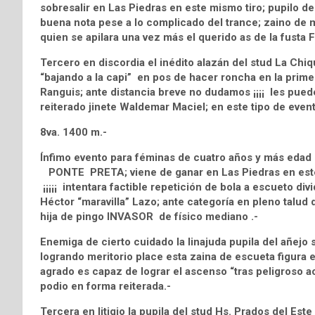
sobresalir en Las Piedras en este mismo tiro; pupilo 
buena nota pese a lo complicado del trance; zaino de m
quien se apilara una vez más el querido as de la fusta F
Tercero en discordia el inédito alazán del stud La Ch
“bajando a la capi” en pos de hacer roncha en la prime
Ranguis; ante distancia breve no dudamos ¡¡¡¡ les puede
reiterado jinete Waldemar Maciel; en este tipo de event
8va. 1400 m.-
Ínfimo evento para féminas de cuatro años y más edad e
PONTE PRETA; viene de ganar en Las Piedras en este t
¡¡¡¡¡ intentara factible repetición de bola a escueto div
Héctor “maravilla” Lazo; ante categoría en pleno talud
hija de pingo INVASOR de físico mediano .-
Enemiga de cierto cuidado la linajuda pupila del añ
logrando meritorio place esta zaina de escueta figura
agrado es capaz de lograr el ascenso “tras peligroso ac
podio en forma reiterada.-
Tercera en litigio la pupila del stud Hs. Prados del E