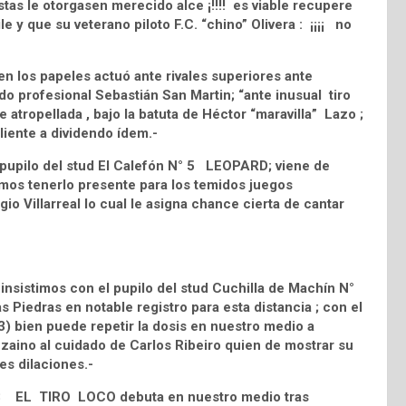
stas le otorgasen merecido alce ¡!!!! es viable recupere
 y que su veterano piloto F.C. “chino” Olivera : ¡¡¡¡ no
 los papeles actuó ante rivales superiores ante
do profesional Sebastián San Martin; “ante inusual tiro
atropellada , bajo la batuta de Héctor “maravilla” Lazo ;
liente a dividendo ídem.-
o pupilo del stud El Calefón N° 5 LEOPARD; viene de
mos tenerlo presente para los temidos juegos
gio Villarreal lo cual le asigna chance cierta de cantar
insistimos con el pupilo del stud Cuchilla de Machín N°
iedras en notable registro para esta distancia ; con el
) bien puede repetir la dosis en nuestro medio a
aino al cuidado de Carlos Ribeiro quien de mostrar su
res dilaciones.-
° 8 EL TIRO LOCO debuta en nuestro medio tras