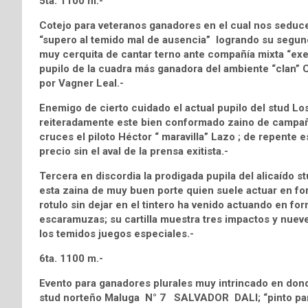
5ta. 1100 m.-
Cotejo para veteranos ganadores en el cual nos seduc
“supero al temido mal de ausencia” logrando su segund
muy cerquita de cantar terno ante compañía mixta “exe
pupilo de la cuadra más ganadora del ambiente “clan”
por Vagner Leal.-
Enemigo de cierto cuidado el actual pupilo del stud 
reiteradamente este bien conformado zaino de campaña i
cruces el piloto Héctor “ maravilla” Lazo ; de repente
precio sin el aval de la prensa exitista.-
Tercera en discordia la prodigada pupila del alicaído
esta zaina de muy buen porte quien suele actuar en for
rotulo sin dejar en el tintero ha venido actuando en f
escaramuzas; su cartilla muestra tres impactos y nuev
los temidos juegos especiales.-
6ta. 1100 m.-
Evento para ganadores plurales muy intrincado en donde
stud norteño Maluga N° 7 SALVADOR DALI; “pinto para 