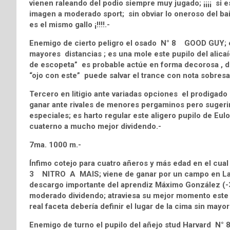
vienen raleando del podio siempre muy jugado; ¡¡¡¡ si e
imagen a moderado sport; sin obviar lo oneroso del baile
es el mismo gallo ¡!!!!.-
Enemigo de cierto peligro el osado N° 8 GOOD GUY; en
mayores distancias ; es una mole este pupilo del alicaí
de escopeta” es probable actúe en forma decorosa , de 
“ojo con este” puede salvar el trance con nota sobresa
Tercero en litigio ante variadas opciones el prodigad
ganar ante rivales de menores pergaminos pero sugeri
especiales; es harto regular este aligero pupilo de Eulo
cuaterno a mucho mejor dividendo.-
7ma. 1000 m.-
Ínfimo cotejo para cuatro añeros y más edad en el cual 
3 NITRO A MAIS; viene de ganar por un campo en Las P
descargo importante del aprendiz Máximo González (-3
moderado dividendo; atraviesa su mejor momento este z
real faceta debería definir el lugar de la cima sin mayo
Enemigo de turno el pupilo del añejo stud Harvard N