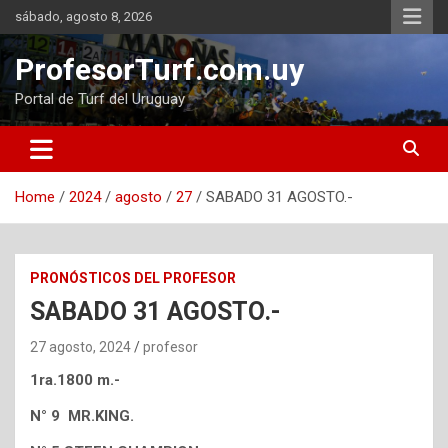
Skip
sábado, agosto 8, 2026
to
content
ProfesorTurf.com.uy
Portal de Turf del Uruguay
Home
2024
agosto
27
SABADO 31 AGOSTO.-
PRONÓSTICOS DEL PROFESOR
SABADO 31 AGOSTO.-
27 agosto, 2024
profesor
1ra.1800 m.-
N° 9 MR.KING.