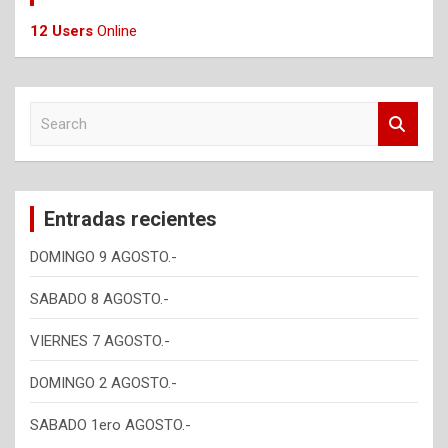
12 Users
Online
S
e
a
r
c
Entradas recientes
h
DOMINGO 9 AGOSTO.-
SABADO 8 AGOSTO.-
VIERNES 7 AGOSTO.-
DOMINGO 2 AGOSTO.-
SABADO 1ero AGOSTO.-