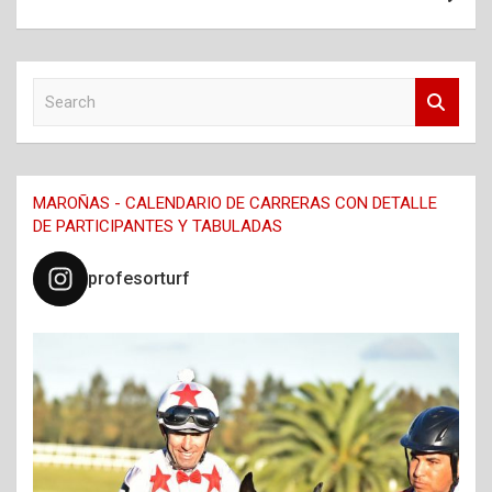
S
e
a
r
c
MAROÑAS - CALENDARIO DE CARRERAS CON DETALLE
h
DE PARTICIPANTES Y TABULADAS
profesorturf