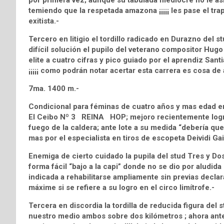
por primera vez; aunque su tabulada mediocre no le asi
temiendo que la respetada amazona ¡¡¡¡¡ les pase el trapi
exitista.-
Tercero en litigio el tordillo radicado en Durazno d
difícil solución el pupilo del veterano compositor Hugo
elite a cuatro cifras y pico guiado por el aprendiz Sa
¡¡¡¡¡ como podrán notar acertar esta carrera es cosa de ad
7ma. 1400 m.-
Condicional para féminas de cuatro años y mas edad en
El Ceibo Nº 3 REINA HOP; mejoro recientemente logra
fuego de la caldera; ante lote a su medida “debería qu
mas por el especialista en tiros de escopeta Deividi Gai
Enemiga de cierto cuidado la pupila del stud Tres y D
forma fácil “bajo a la capi” donde no se dio por aludida
indicada a rehabilitarse ampliamente sin previas declara
máxime si se refiere a su logro en el circo limítrofe.-
Tercera en discordia la tordilla de reducida figura 
nuestro medio ambos sobre dos kilómetros ; ahora ante u