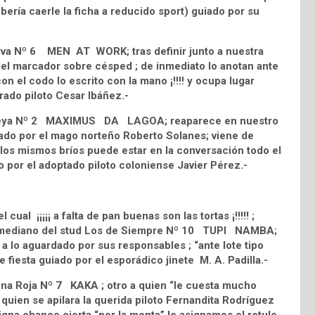
bería caerle la ficha a reducido sport) guiado por su
Silva Nº 6 MEN AT WORK; tras definir junto a nuestra
el marcador sobre césped ; de inmediato lo anotan ante
on el codo lo escrito con la mano ¡!!!! y ocupa lugar
rado piloto Cesar Ibáñez.-
Pompeya Nº 2 MAXIMUS DA LAGOA; reaparece en nuestro
nado por el mago norteño Roberto Solanes; viene de
r los mismos bríos puede estar en la conversación todo el
o por el adoptado piloto coloniense Javier Pérez.-
ual ¡¡¡¡¡ a falta de pan buenas son las tortas ¡!!!!! ;
co mediano del stud Los de Siempre Nº 10 TUPI NAMBA;
a lo aguardado por sus responsables ; “ante lote tipo
e fiesta guiado por el esporádico jinete M. A. Padilla.-
Luna Roja Nº 7 KAKA ; otro a quien “le cuesta mucho
quien se apilara la querida piloto Fernandita Rodríguez