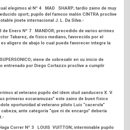
l cual elegimos al Nº 4 MAD SHARP; tardío zaino de muy
reducido sport; pupilo del famoso malón CINTRA proclive
table jinete internacional J. L. Da Silva.-
d 3 de Enero Nº 7 MANDOR; precedido de varios arrimes
íctor Tabarez, de físico mediano, favorecido por el
es aligero de abajo lo cual puede favorecer integre la
5 SUPERSONICO; viene de sobresalir en su inicio de
co entrenado por Diego Cortazzo proclive a cumplir
imos al veterano pupilo del ídem stud sanducero X. V.
s primeras escaramuzas” este zaino de buen físico
dole oportunidad al veterano piloto Luis “cacerola”
 cabeza; ante categoría “que ni de encargo” debería
.-
tud Haga Correr Nº 3 LOUIS VUITTON; interminable pupilo