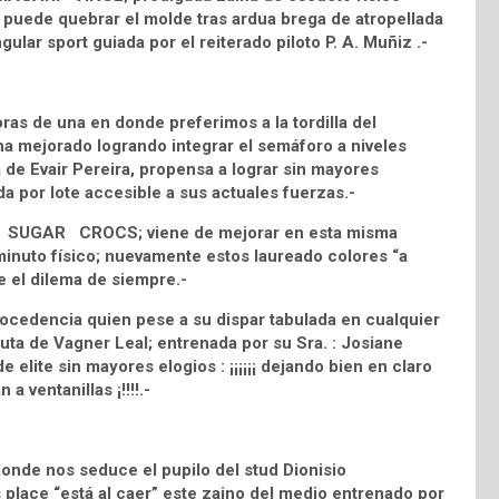
puede quebrar el molde tras ardua brega de atropellada
ular sport guiada por el reiterado piloto P. A. Muñiz .-
as de una en donde preferimos a la tordilla del
a mejorado logrando integrar el semáforo a niveles
a de Evair Pereira, propensa a lograr sin mayores
a por lote accesible a sus actuales fuerzas.-
 8 SUGAR CROCS; viene de mejorar en esta misma
diminuto físico; nuevamente estos laureado colores “a
e el dilema de siempre.-
rocedencia quien pese a su dispar tabulada en cualquier
ta de Vagner Leal; entrenada por su Sra. : Josiane
 elite sin mayores elogios : ¡¡¡¡¡¡ dejando bien en claro
a ventanillas ¡!!!!.-
onde nos seduce el pupilo del stud Dionisio
ace “está al caer” este zaino del medio entrenado por