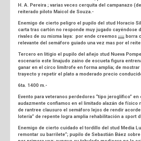
H. A. Pereira ; varias veces cerquita del campanazo (de
reiterado piloto Maicol de Souza.-
Enemigo de cierto peligro el pupilo del stud Horacio 
carta tras cartón no responde muy jugado cayéndose d
rivales de su misma laya: por ende creemos ¡¡¡¡¡ borra c
relevante del semáforo guiado una vez mas por el reite
Tercero en litigio el pupilo del añejo stud Nueva 
escenario este linajudo zaino de escueta figura entre
ganar en el circo limítrofe en forma amplia; de mostra
trayecto y repetir el plato a moderado precio conducid
6ta. 1400 m.-
Evento para veteranos perdedores “tipo jeroglífico” en el c
audazmente confiamos en el limitado alazán de físi
de rantree clausuro el semáforo lejos de rendir acorde 
lotería” de repente logra amplia rehabilitación a sport d
Enemigo de cierto cuidado el tordillo del stud Media 
remontar su barrilete”; pupilo de Sebastián Báez sobre 