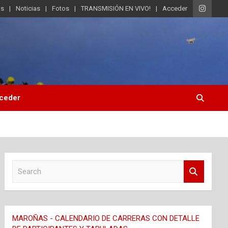
os
Noticias
Fotos
TRANSMISIÓN EN VIVO!
Acceder
ceder
S
e
a
r
c
MAROÑAS - CALENDARIO DE CARRERAS CON DETALLE
h