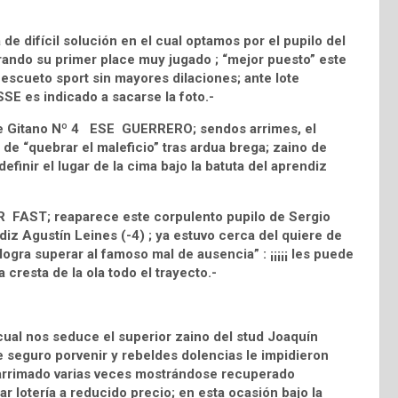
e difícil solución en el cual optamos por el pupilo del
ndo su primer place muy jugado ; “mejor puesto” este
escueto sport sin mayores dilaciones; ante lote
SE es indicado a sacarse la foto.-
pre Gitano Nº 4 ESE GUERRERO; sendos arrimes, el
 de “quebrar el maleficio” tras ardua brega; zaino de
inir el lugar de la cima bajo la batuta del aprendiz
ER FAST; reaparece este corpulento pupilo de Sergio
iz Agustín Leines (-4) ; ya estuvo cerca del quiere de
ogra superar al famoso mal de ausencia” : ¡¡¡¡¡ les puede
cresta de la ola todo el trayecto.-
ual nos seduce el superior zaino del stud Joaquín
 seguro porvenir y rebeldes dolencias le impidieron
a arrimado varias veces mostrándose recuperado
r lotería a reducido precio; en esta ocasión bajo la