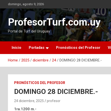
Skip
domingo, agosto 9, 2026
to
content
ProfesorTurf.com.uy
Portal de Turf del Uruguay
Inicio
Portadas
Pronósticos del Profesor
V
Home
2025
diciembre
24
DOMINGO 28 DICIEMBRE.-
PRONÓSTICOS DEL PROFESOR
DOMINGO 28 DICIEMBRE.-
24 diciembre, 2025
profesor
1ra.1200 m.-