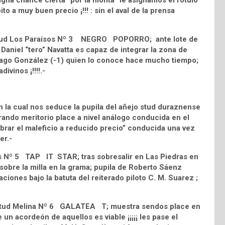
gna chance cierta “por la monta” le asignamos el rotulo
to a muy buen precio ¡!!! : sin el aval de la prensa
el stud Los Paraísos Nº 3 NEGRO POPORRO; ante lote de
 Daniel “tero” Navatta es capaz de integrar la zona de
ntiago González (-1) quien lo conoce hace mucho tiempo;
ivinos ¡!!!!.-
 la cual nos seduce la pupila del añejo stud duraznense
ndo meritorio place a nivel análogo conducida en el
ebrar el maleficio a reducido precio” conducida una vez
er.-
os Nº 5 TAP IT STAR; tras sobresalir en Las Piedras en
 sobre la milla en la grama; pupila de Roberto Sáenz
ciones bajo la batuta del reiterado piloto C. M. Suarez ;
del stud Melina Nº 6 GALATEA T; muestra sendos place en
n acordeón de aquellos es viable ¡¡¡¡¡ les pase el