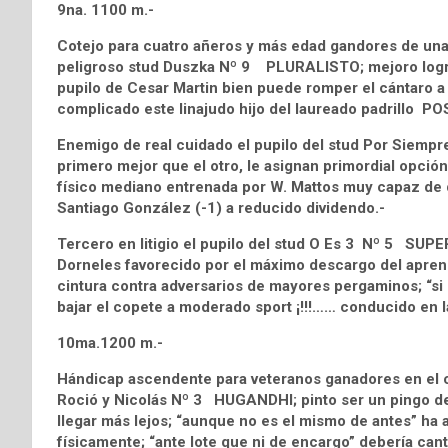
9na. 1100 m.-
Cotejo para cuatro añeros y más edad gandores de una d
peligroso stud Duszka Nº 9 PLURALISTO; mejoro logra
pupilo de Cesar Martin bien puede romper el cántaro a 
complicado este linajudo hijo del laureado padrillo POS
Enemigo de real cuidado el pupilo del stud Por Siem
primero mejor que el otro, le asignan primordial opción
físico mediano entrenada por W. Mattos muy capaz de def
Santiago González (-1) a reducido dividendo.-
Tercero en litigio el pupilo del stud O Es 3 Nº 5 SUP
Dorneles favorecido por el máximo descargo del aprend
cintura contra adversarios de mayores pergaminos; “si l
bajar el copete a moderado sport ¡!!!…… conducido en la 
10ma.1200 m.-
Hándicap ascendente para veteranos ganadores en el c
Roció y Nicolás Nº 3 HUGANDHI; pinto ser un pingo de
llegar más lejos; “aunque no es el mismo de antes” h
físicamente; “ante lote que ni de encargo” debería canta