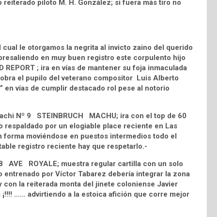
o reiterado piloto M. H. González; si fuera más tiro no
al le otorgamos la negrita al invicto zaino del querido
esaliendo en muy buen registro este corpulento hijo
OOD REPORT ; ira en vías de mantener su foja inmaculada
sobra el pupilo del veterano compositor Luis Alberto
” en vías de cumplir destacado rol pese al notorio
el Fachi Nº 9 STEINBRUCH MACHU; ira con el top de 60
o respaldado por un elogiable place reciente en Las
an forma moviéndose en puestos intermedios todo el
table registro reciente hay que respetarlo.-
Nº 8 AVE ROYALE; muestra regular cartilla con un solo
 entrenado por Víctor Tabarez debería integrar la zona
y con la reiterada monta del jinete coloniense Javier
¡!!!! …… advirtiendo a la estoica afición que corre mejor