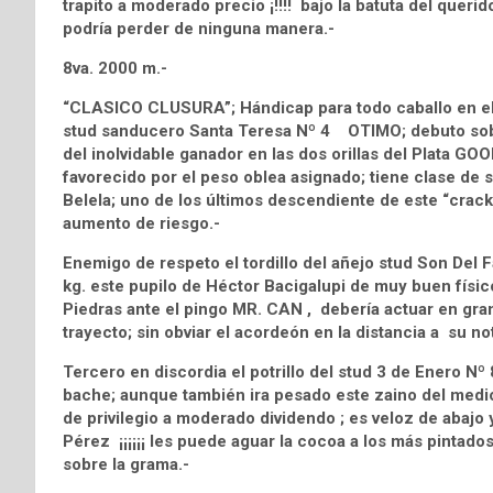
trapito a moderado precio ¡!!!! bajo la batuta del querid
podría perder de ninguna manera.-
8va. 2000 m.-
“CLASICO CLUSURA”; Hándicap para todo caballo en el cu
stud sanducero Santa Teresa Nº 4 OTIMO; debuto sobr
del inolvidable ganador en las dos orillas del Plata G
favorecido por el peso oblea asignado; tiene clase de 
Belela; uno de los últimos descendiente de este “crack
aumento de riesgo.-
Enemigo de respeto el tordillo del añejo stud Son D
kg. este pupilo de Héctor Bacigalupi de muy buen físic
Piedras ante el pingo MR. CAN , debería actuar en gr
trayecto; sin obviar el acordeón en la distancia a su no
Tercero en discordia el potrillo del stud 3 de Enero 
bache; aunque también ira pesado este zaino del medio
de privilegio a moderado dividendo ; es veloz de abajo 
Pérez ¡¡¡¡¡¡ les puede aguar la cocoa a los más pintados 
sobre la grama.-