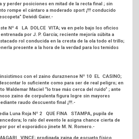
 y perder posiciones en mitad de la recta final ; sin
mento rompe el cántaro a moderado sport ¡!!! conducido
escopeta” Deividi Gaier.-
 Este Nº 4 LA DOLCE VITA; va en pelo bajo los oficios
ntrenada por J. P. García; reciente mejoría súbita a
tacado rol conducida en la cresta de la ola todo el trillo;
nerla presente a la hora de la verdad para los temidos
l insistimos con el zaino duraznense Nº 10 EL CASINO;
scontar lo suficiente como para ser de real peligro; en
to Waldemar Maciel “lo trae más cerca del ruido” ; ante
oso zaino de corpulenta figura logre sin mayores
diante raudo descuento final ¡!!!.-
d Media Luna Roja Nº 2 QUE FINA STAMPA, pupila de
encedora; lo ralo del evento le asigna chance cierta de
yor por el esporádico jinete M. N. Romero.-
 8 MAGARI VINCE; prodigada zaina de escueto físico