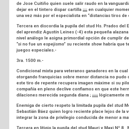
de Jose Cuitiño quien suele salir raudo en la vanguardia
dejar en el tintero dispar cartilla ¡¡¡¡ en cualquier mo
una vez más por el especialista en “distancias tiros de 
Tercera en discordia la pupila del stud Hs. Prados del
del aprendiz Agustín Leines (-4) esta pequeña alazana e
nivel análogo le asigna primordial opción de cumplir des
“si no fue un espejismo” su reciente show habría que te
juegos especiales.-
3ra. 1500 m.-
Condicional mixta para veteranos ganadores en la cua
otorgando franquicias sobre menor distancia no pudo de
este tiro de repente recupera imagen máxime si su pilo
compañía en pleno declive confiamos en que este herm
dilaciones merecida segunda diana ; ¡¡¡¡¡ lógicamente me
Enemiga de cierto respeto la limitada pupila del stu
Sebastián Báez quien logro reciente place lejos de la v
integrar la zona de privilegio conducida de menor a ma
Tercera en litigio la pupila del stud Mauri y Maxi Nº