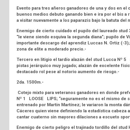
Evento para tres añeros ganadores de una y dos en e
buenos medios debuto ganando bien e ira por el bis a 
a visitar nuevamente a los paparazis bajo la batuta del no
Enemigo de cierto cuidado el pupilo del laureado stu
“le viene siendo esquiva la segunda diana”; pupilo de V
importante descargo del aprendiz Luccas N. Ortiz (-3); 
zona de elite a moderado precio.-
Tercero en litigio el tardío alazán del stud Lucca Nº 
pistas jerárquico muy jugado; alazán de excelente físi
destacado rol pese al notorio aumento de riesgo.-
2da. 1500m.-
Cotejo mixto para veteranos ganadores en donde prefer
Nº 1 LOOSE LIPS; “seguramente no es el mismo de su
entrenado por Martin Martínez; le variaron la monta dán
Cáceres quien viene definiendo la estadística cabeza a
cantar cuaterno sin mayores dilaciones a escueto sport
Enemigo de cierto peligro el trajinado tordillo del s