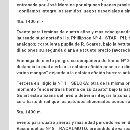
entrenada por José Morales por algunas buenas praxis 
; confiamos integre los temidos juegos especiales a sing
4ta. 1400 m.-
Evento para féminas de cuatro años y mas edad ganador
laureado stud norteño Hs. Phillipson Nº 4 STAR PH; h
análogos; corpulenta pupila de R. Soares, bajo la batut
dilaciones su segunda diana a escueto precio favorecid
Enemiga de cierto peligro su compañera de techo Nº
distancia lo cual alerta a la estoica afición pese a su 
varios mangos” dejando a la estoica afición burrera ant
Tercera en litigio la Nº 1 SELOKA; otra de la misma p
momento “encuentra la horma de su zapato” bajo la batu
Gulart esta alazana del medio debería integrar la zona de
será harto difícil que los estoicos aficionados concurran 
5ta. 1400 m.-
Evento para cuatro añeros y mas edad perdedores en d
Vasconcellos Nº 8 RACALMUTO; precedido de varios pl