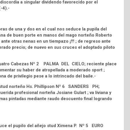
 discordia a singular dividendo favorecido por el
-4).-
as de una y dos en el cual nos seduce la pupila del
na de buen porte en manos del mago norteño Roberto
¡ ante otras nenas en un tiempazo ¡!!! ; de regreso ante
rado precio; de nuevo en sus cruces el adoptado piloto
ud Cuatro Cabezas Nº 2 PALMA DEL CIELO; reciente place
aumentar su haber de atropellada a moderado sport ;
na de privilegio pese a lo intrincado del baile.-
do stud norteño Hs. Phillipson Nº 6 SANDERS PH;
uerida profesional norteña Josiane Gulart ; va liviana y
 mas pintadas mediante raudo descuento final logrando
duce el pupilo del añejo stud Ximena P. Nº 5 EURO