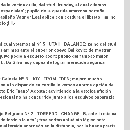
 la vecina orilla, del stud Urunday, al cual citamos
especiales”; pupilo de la querida amazona norteña
rasileño Vagner Leal aplica con cordura el libreto : ¡¡¡¡¡ no
o ¡!!!!.-
n el cual votamos al Nº 5 UTAH BALANCE; zaino del stud
s arrimes ante el superior coevo Galikovic; de mostrar
esquivo podio a escueto sport; pupilo del famoso malón
J. L. Da Silva muy capaz de lograr merecida segunda
to y Celeste Nº 3 JOY FROM EDEN; mejoro mucho
pese a lo dispar de su cartilla le vemos enorme opción de
oto Eric “nano” Acosta ; advirtiendo a la estoica afición
esional no ha concurrido junto a los esquivos paparazis
ud Bajo Belgrano Nº 2 TORPEDO CHANGE B; ante la misma
 tarde a la cita” ; tras cartón actuó sin lógica ante
al temido acordeón en la distancia, por la buena praxis