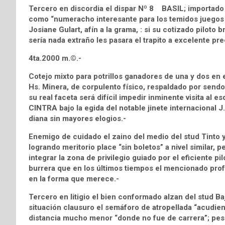
Tercero en discordia el dispar Nº 8 BASIL; importado de
como “numeracho interesante para los temidos juegos 
Josiane Gulart, afín a la grama, : si su cotizado piloto b
sería nada extraño les pasara el trapito a excelente preci
4ta.2000 m.©.-
Cotejo mixto para potrillos ganadores de una y dos e
Hs. Minera, de corpulento físico, respaldado por sendo
su real faceta será difícil impedir inminente visita al 
CINTRA bajo la egida del notable jinete internacional 
diana sin mayores elogios.-
Enemigo de cuidado el zaino del medio del stud Tin
logrando meritorio place “sin boletos” a nivel similar, 
integrar la zona de privilegio guiado por el eficiente pil
burrera que en los últimos tiempos el mencionado prof
en la forma que merece.-
Tercero en litigio el bien conformado alzan del st
situación clausuro el semáforo de atropellada “acudiendo
distancia mucho menor “donde no fue de carrera”; pese 