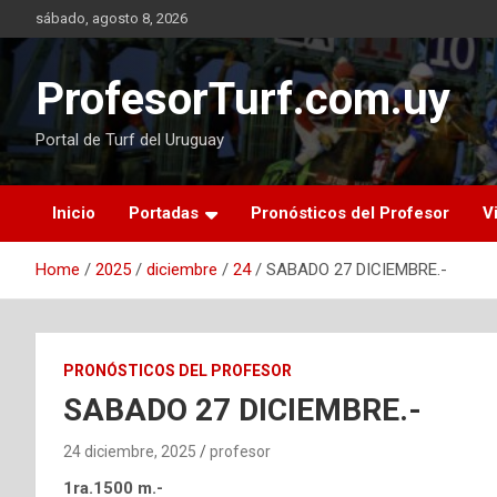
Skip
sábado, agosto 8, 2026
to
content
ProfesorTurf.com.uy
Portal de Turf del Uruguay
Inicio
Portadas
Pronósticos del Profesor
V
Home
2025
diciembre
24
SABADO 27 DICIEMBRE.-
PRONÓSTICOS DEL PROFESOR
SABADO 27 DICIEMBRE.-
24 diciembre, 2025
profesor
1ra.1500 m.-