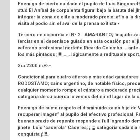
Enemigo de cierto cuidado el pupilo de Luis Singnor
stud El Aníbal de corpulenta figura; bajo la batuta del
integrar la zona de elite a moderado precio; afín a la d
visita al podio sin el aval de la prensa exitista.-
Tercero en discordia el Nº 2 AMARANTO; linajudo zain
terciar en el desenlace guiado en esta ocasión por el ji
veterano profesional norteño Ricardo Colombo…. ante c
los más pintados ¡!!!!…… lógicamente a redituable sport
3ra.2200 m.©.-
Condicional para cuatro añeros y más edad ganadores 
RODOSTAMO; zaino argentino, de notable físico, precedi
cualquier momento rompe el cántaro a moderado precio
categoría de su cuerda lo vemos definir el lugar de la 
Enemigo de sumo respeto el disminuido zaino hijo d
recuperar imagen” al pupilo del efectivo profesional F
buenas praxis de repente responde a full logrando demo
jinete Luis “cacerola” Cáceres; ¡¡¡¡¡ categoría cada día
conquista ¡!!!!.-