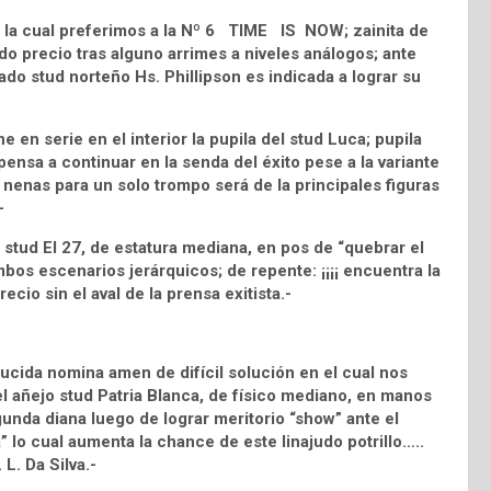
 la cual preferimos a la Nº 6 TIME IS NOW; zainita de
o precio tras alguno arrimes a niveles análogos; ante
rado stud norteño Hs. Phillipson es indicada a lograr su
n serie en el interior la pupila del stud Luca; pupila
ensa a continuar en la senda del éxito pese a la variante
enas para un solo trompo será de la principales figuras
-
stud El 27, de estatura mediana, en pos de “quebrar el
bos escenarios jerárquicos; de repente: ¡¡¡¡ encuentra la
recio sin el aval de la prensa exitista.-
ucida nomina amen de difícil solución en el cual nos
el añejo stud Patria Blanca, de físico mediano, en manos
unda diana luego de lograr meritorio “show” ante el
 lo cual aumenta la chance de este linajudo potrillo…..
 L. Da Silva.-