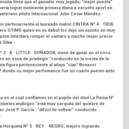
misma línea que el ganador muy jugado; “mejor puesto”
ería lograr inminente primera diana a escueto sport en
eterano piloto internacional Julio Cesar Méndez.-
diano perteneciente al laureado malón CINTRA Nº 4 TRUE
ero OTIMO quien en su debut los dejo sin asunto en muy
llipson intentara romper el cántaro a mucho mejor precio
 Silva.-
es Nº 2 A LITTLE SOÑADOR; viene de ganar en el circo
oro en zona de privilegio “conducido en la cresta de la
enta figura perteneciente al añejo “clan” Bonacci
!!!! donde su mejor perfomance fue un cuarto puesto ante
 en el cual confiamos en el pupilo del stud La Reina Nº
veles análogos “está muy cerquita del quiebre de
r José P. García : “difícil de voltear” conducido
-
s. La Horqueta Nº 5 REY NEGRO; mejoro logrando