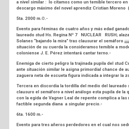
a nivel similar : lo citamos como un temible tercero en
descargo máximo del novel aprendiz Cristian Moreno (
5ta. 2000 m.©.-
Evento para féminas de cuatro años y más edad ganador
laureado stud Hs. Regina Nº 7 NUCLEAR RUSH; alaza
Solanes “bajando la mira” tras clausurar el semáforo ¡¡¡
situación de su cuerda la consideramos temible a mode
coloniense J. E. Pérez intentará cantar terno.-
Enemiga de cierto peligro la trajinada pupila del st
ante situación similar le asigna primordial chance de 
zaguera neta de escueta figura indicada a integrar la zo
Tercera en discordia la tordilla del medio del laurea
clausuro el semáforo a nivel análogo esta pupila de la q
con la egida de Vagner Leal de repente complica a las
factible segunda diana a singular precio.-
6ta. 1600 m.-
Evento para tres añeros perdedores en el cual nos se