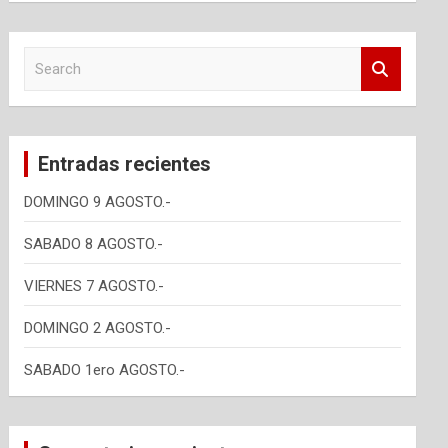
S
e
a
r
c
Entradas recientes
h
DOMINGO 9 AGOSTO.-
SABADO 8 AGOSTO.-
VIERNES 7 AGOSTO.-
DOMINGO 2 AGOSTO.-
SABADO 1ero AGOSTO.-