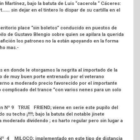
n Martínez, bajo la batuta de Luis “cacerola “ Cáceres:
…… sin dejar en el tintero lo dispar de su cartilla en el
eritorio place “sin boletos” conducido en puestos de
pilo de Gustavo Blengio sobre quien se apilara la querida
afición los patrones no la están apoyando en la forma
ho mas.-
 en donde le otorgamos la negrita al importado de la
no de muy buen porte entrenado por el veterano
erno a moderado precio favorecido por el importante
lo complicado del trance “con varios nenes para un solo
lén Nº 9 TRUE FRIEND; viene en serie este pupilo del
su techo ¡!!!!; bajo la batuta del notable jinete
a moderado dividendo ; es harto regular pero sin lugar a
el Nº 4 MILOCO; implementado en este tipo de distancia