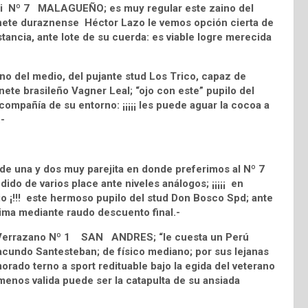
etti Nº 7 MALAGUEÑO; es muy regular este zaino del
 jinete duraznense Héctor Lazo le vemos opción cierta de
istancia, ante lote de su cuerda: es viable logre merecida
o del medio, del pujante stud Los Trico, capaz de
nete brasileño Vagner Leal; “ojo con este” pupilo del
ompañía de su entorno: ¡¡¡¡¡ les puede aguar la cocoa a
.-
de una y dos muy parejita en donde preferimos al Nº 7
do de varios place ante niveles análogos; ¡¡¡¡¡ en
 ¡!!! este hermoso pupilo del stud Don Bosco Spd; ante
cima mediante raudo descuento final.-
e Verrazano Nº 1 SAN ANDRES; “le cuesta un Perú
acundo Santesteban; de físico mediano; por sus lejanas
rado terno a sport redituable bajo la egida del veterano
 menos valida puede ser la catapulta de su ansiada