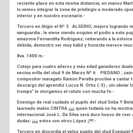
reciente place en esta misma distancia; en manos Marti
lo vemos integrar la zona de privilegio a moderado sport
interior y en nuestro escenario.-
Tercero en litigio el Nº 3 ALSERIO; mejoro logrando m
vanguardia ; le viene siendo esquivo el podio a este pu
amazona Fernandita Rodríguez; reiterando a la estoica 
debida; demostró ser muy hábil y honesta merece muc
8va. 1400 m.-
Cotejo para cuatro añeros y más edad ganadores duales
vecina orilla del stud 9 de Marzo Nº 6 PIEDANO ; zai
compositor maragato Ramón Peralta proclive a cantar t
descargo del aprendiz Lucca N. Ortiz (-3) ; sin obviar 
trompo” le otorgamos el rotulo con mucha fe.-
Enemigo de real cuidado el pupilo del stud Seba Y Be
laureado malón CINTRA ¡¡¡¡¡ quien todavía no ha mostrado 
internacional José L. Da Silva será duro hueso de roer 
dudas: ¡¡¡¡¡ estos son otros López ¡!!!!.-
Tercero en discordia el veloz pupilo del stud Esequi