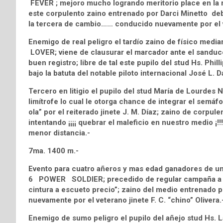
FEVER ; mejoro mucho logrando meritorio place en la 
este corpulento zaino entrenado por Darci Minetto deb
la tercera de cambio…… conducido nuevamente por el v
Enemigo de real peligro el tardío zaino de físico me
LOVER; viene de clausurar el marcador ante el sanduc
buen registro; libre de tal este pupilo del stud Hs. Phi
bajo la batuta del notable piloto internacional José L. Da
Tercero en litigio el pupilo del stud María de Lourd
limítrofe lo cual le otorga chance de integrar el semáf
ola” por el reiterado jinete J. M. Díaz; zaino de corpul
intentando ¡¡¡¡ quebrar el maleficio en nuestro medio ¡
menor distancia.-
7ma. 1400 m.-
Evento para cuatro añeros y mas edad ganadores de una
6 POWER SOLDIER; precedido de regular campaña a ni
cintura a escueto precio”; zaino del medio entrenado po
nuevamente por el veterano jinete F. C. “chino” Olivera.
Enemigo de sumo peligro el pupilo del añejo stud H