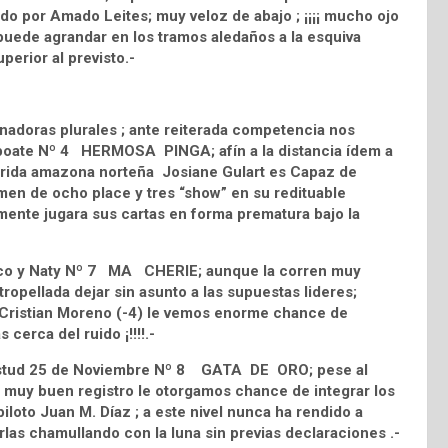
do por Amado Leites; muy veloz de abajo ; ¡¡¡¡ mucho ojo
s puede agrandar en los tramos aledaños a la esquiva
perior al previsto.-
nadoras plurales ; ante reiterada competencia nos
aiboate Nº 4 HERMOSA PINGA; afín a la distancia ídem a
uerida amazona norteña Josiane Gulart es Capaz de
amen de ocho place y tres “show” en su redituable
mente jugara sus cartas en forma prematura bajo la
 Nico y Naty Nº 7 MA CHERIE; aunque la corren muy
atropellada dejar sin asunto a las supuestas lideres;
 Cristian Moreno (-4) le vemos enorme chance de
 cerca del ruido ¡!!!!.-
el stud 25 de Noviembre Nº 8 GATA DE ORO; pese al
n muy buen registro le otorgamos chance de integrar los
iloto Juan M. Díaz ; a este nivel nunca ha rendido a
ejarlas chamullando con la luna sin previas declaraciones .-