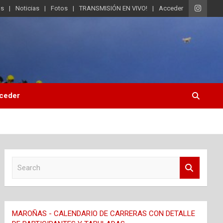
os
Noticias
Fotos
TRANSMISIÓN EN VIVO!
Acceder
ceder
S
e
a
r
c
MAROÑAS - CALENDARIO DE CARRERAS CON DETALLE
h