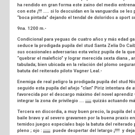
ha rendido en gran forma este zaino del medio entrena
con este ¡!!! ….. si lo descuidan en la vanguardia se le
“boca pintada” dejando el tendal de doloridos a sport su
9na. 1200 m.-
Condicional para yeguas de cuatro años y más edad ga
seduce la prodigada pupila del stud Santa Zelia Do C
sus ocasionales adversarias esta veloz pupila de la q
“quebrar el maleficio” y lograr merecida sexta diana , 
tabulada; bien ubicada en la relación del plomo segura
batuta del reiterado piloto Vagner Leal.-
Enemiga de real peligro la prodigada pupila del stud
seguido esta pupila del añejo “clan” Piriz intentara de 
favorecida por el descargo máximo del novel aprendiz
integrar la zona de privilegio …. ¡¡¡¡¡ quizás actuando más
Tercera en discordia, a muy buen precio, la pupila d
baile bravo y al severo gravamen por la buena praxis e
temidos juegos especiales bajo la batuta del reiterado p
pleno ; ojo : ¡¡¡¡¡¡ puede despertar del letargo ¡!!!! y d