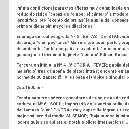
Ínfima condicional para tres añeras muy complicada en
reducido físico “capaz de romper el cántaro” a moderad
jeroglífico lote “exento de brujas” la pupila del consag
primera diana sin mayores dilaciones.-
Enemiga de real peligro la Nº 2 ESTAS DE STAR; viene e
del añejo “clan pedrense” Marrero ,de buen porte , prop
de ambiente; “ante compañía muy abierta” con muchas n
guiada por el disminuido jinete “canario” Edison Rosas.
Tercera en litigio la Nº 4 VICTORIA FEVER; pupila del 
maleficio” tras campaña de pistas intrascendente en am
horma de su zapato ¡!!!! y les pasa el trapito a singular p
2da.1500 m.-
Evento para tres añeros ganadores de una y dos de red
seduce el Nº 6 SOLDI; importado de la vecina orilla, d
del famoso “clan” CINTRA : muy capaz de lograr su seg
mejor millero del medio SI SEÑOR; “baja mucho la mira”
sobre quien se apilará el notable piloto internacional J.