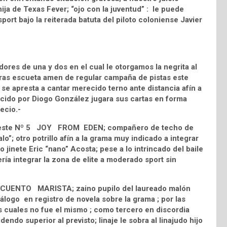
ija de Texas Fever; “ojo con la juventud” : le puede
port bajo la reiterada batuta del piloto coloniense Javier
ores de una y dos en el cual le otorgamos la negrita al
as escueta amen de regular campaña de pistas este
e apresta a cantar merecido terno ante distancia afín a
ucido por Diogo González jugara sus cartas en forma
ecio.-
 Celeste Nº 5 JOY FROM EDEN; compañero de techo de
o”; otro potrillo afín a la grama muy indicado a integrar
o jinete Eric “nano” Acosta; pese a lo intrincado del baile
ía integrar la zona de elite a moderado sport sin
º 6 CUENTO MARISTA; zaino pupilo del laureado malón
logo en registro de novela sobre la grama ; por las
s cuales no fue el mismo ; como tercero en discordia
ndo superior al previsto; linaje le sobra al linajudo hijo