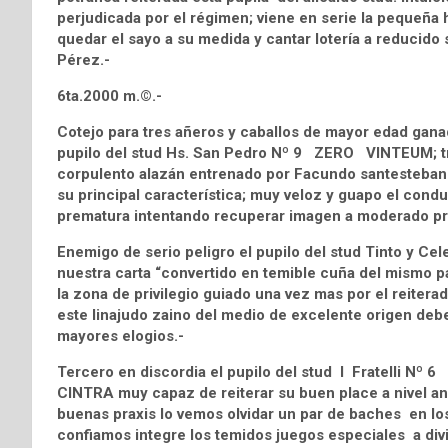
perjudicada por el régimen; viene en serie la pequeña h
quedar el sayo a su medida y cantar lotería a reducido s
Pérez.-
6ta.2000 m.©.-
Cotejo para tres añeros y caballos de mayor edad ganad
pupilo del stud Hs. San Pedro Nº 9 ZERO VINTEUM; tr
corpulento alazán entrenado por Facundo santesteban s
su principal característica; muy veloz y guapo el cond
prematura intentando recuperar imagen a moderado pr
Enemigo de serio peligro el pupilo del stud Tinto y
nuestra carta “convertido en temible cuña del mismo pal
la zona de privilegio guiado una vez mas por el reiterad
este linajudo zaino del medio de excelente origen deber
mayores elogios.-
Tercero en discordia el pupilo del stud l Fratelli N
CINTRA muy capaz de reiterar su buen place a nivel aná
buenas praxis lo vemos olvidar un par de baches en lo
confiamos integre los temidos juegos especiales a divide