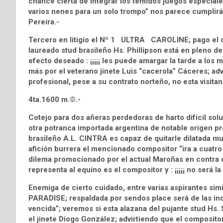
chance cierta de integrar los temidos juegos especia
varios nenes para un solo trompo” nos parece cumplirá 
Pereira.-
Tercero en litigio el Nº 1 ULTRA CAROLINE; pago el d
laureado stud brasileño Hs. Phillipson está en pleno der
efecto deseado : ¡¡¡¡¡ les puede amargar la tarde a los 
más por el veterano jinete Luis “cacerola” Cáceres; ad
profesional, pese a su contrato norteño, no esta visita
4ta.1600 m.©.-
Cotejo para dos añeras perdedoras de harto difícil s
otra potranca importada argentina de notable origen p
brasileño A.L. CINTRA es capaz de quitarle dilatada mufa
afición burrera el mencionado compositor “ira a cuatr
dilema promocionado por el actual Maroñas en contra de
representa al equino es el compositor y : ¡¡¡¡¡ no será l
Enemiga de cierto cuidado, entre varias aspirantes si
PARADISE; respaldada por sendos place será de las indi
vencida”; veremos si esta alazana del pujante stud H
el jinete Diogo González; advirtiendo que el composit