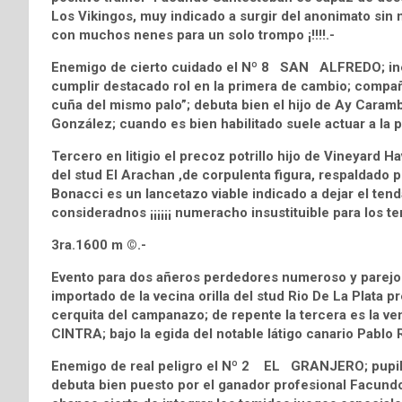
Los Vikingos, muy indicado a surgir del anonimato sin m
con muchos nenes para un solo trompo ¡!!!!.-
Enemigo de cierto cuidado el Nº 8 SAN ALFREDO; inédi
cumplir destacado rol en la primera de cambio; compañ
cuña del mismo palo”; debuta bien el hijo de Ay Caramb
González; cuando es bien habilitado suele actuar a la p
Tercero en litigio el precoz potrillo hijo de Vineya
del stud El Arachan ,de corpulenta figura, respaldado 
Bonacci es un lancetazo viable indicado a dejar el tenda
consideradnos ¡¡¡¡¡¡ numeracho insustituible para los te
3ra.1600 m ©.-
Evento para dos añeros perdedores numeroso y parej
importado de la vecina orilla del stud Rio De La Plata
cerquita del campanazo; de repente la tercera es la ve
CINTRA; bajo la egida del notable látigo canario Pablo
Enemigo de real peligro el Nº 2 EL GRANJERO; pupilo 
debuta bien puesto por el ganador profesional Facundo