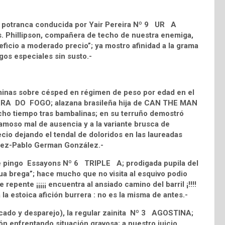
 la potranca conducida por Yair Pereira Nº 9 UR A
s. Phillipson, compañera de techo de nuestra enemiga,
leficio a moderado precio”; ya mostro afinidad a la grama
gos especiales sin susto.-
inas sobre césped en régimen de peso por edad en el
TERRA DO FOGO; alazana brasileña hija de CAN THE MAN
ho tiempo tras bambalinas; en su terruño demostró
 famoso mal de ausencia y a la variante brusca de
ecio dejando el tendal de doloridos en las laureadas
uez-Pablo German González.-
le pingo Essayons Nº 6 TRIPLE A; prodigada pupila del
rdua brega”; hace mucho que no visita al esquivo podio
epente ¡¡¡¡¡ encuentra al ansiado camino del barril ¡!!!!
la estoica afición burrera : no es la misma de antes.-
cado y desparejo), la regular zainita Nº 3 AGOSTINA;
ión enfrentando situación gravosa; a nuestro juicio