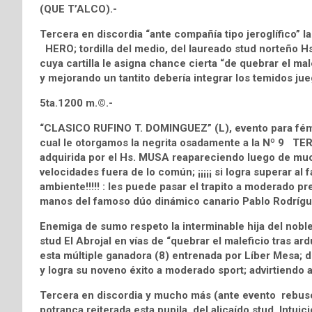
(QUE T’ALCO).-
Tercera en discordia “ante compañía tipo jeroglífico”
HERO; tordilla del medio, del laureado stud norteño H
cuya cartilla le asigna chance cierta “de quebrar el ma
y mejorando un tantito debería integrar los temidos jue
5ta.1200 m.©.-
“CLASICO RUFINO T. DOMINGUEZ” (L), evento para fém
cual le otorgamos la negrita osadamente a la Nº 9 
adquirida por el Hs. MUSA reapareciendo luego de muc
velocidades fuera de lo común; ¡¡¡¡¡ si logra superar al
ambiente!!!!! : les puede pasar el trapito a moderado pr
manos del famoso dúo dinámico canario Pablo Rodríg
Enemiga de sumo respeto la interminable hija del nob
stud El Abrojal en vías de “quebrar el maleficio tras a
esta múltiple ganadora (8) entrenada por Líber Mesa; de r
y logra su noveno éxito a moderado sport; advirtiendo a 
Tercera en discordia y mucho más (ante evento rebus
potranca reiterada esta pupila del alicaído stud. Intuic