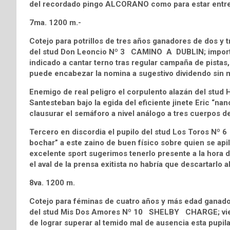
del recordado pingo ALCORANO como para estar entre 
7ma. 1200 m.-
Cotejo para potrillos de tres años ganadores de dos y t
del stud Don Leoncio Nº 3 CAMINO A DUBLIN; importad
indicado a cantar terno tras regular campaña de pistas,
puede encabezar la nomina a sugestivo dividendo sin m
Enemigo de real peligro el corpulento alazán del stu
Santesteban bajo la egida del eficiente jinete Eric “na
clausurar el semáforo a nivel análogo a tres cuerpos de
Tercero en discordia el pupilo del stud Los Toros Nº
bochar” a este zaino de buen físico sobre quien se api
excelente sport sugerimos tenerlo presente a la hora de
el aval de la prensa exitista no habría que descartarlo al 
8va. 1200 m.
Cotejo para féminas de cuatro años y más edad ganador
del stud Mis Dos Amores Nº 10 SHELBY CHARGE; viene d
de lograr superar al temido mal de ausencia esta pupila 