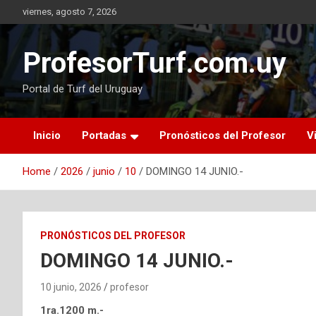
Skip
viernes, agosto 7, 2026
to
content
ProfesorTurf.com.uy
Portal de Turf del Uruguay
Inicio
Portadas
Pronósticos del Profesor
V
Home
2026
junio
10
DOMINGO 14 JUNIO.-
PRONÓSTICOS DEL PROFESOR
DOMINGO 14 JUNIO.-
10 junio, 2026
profesor
1ra.1200 m.-