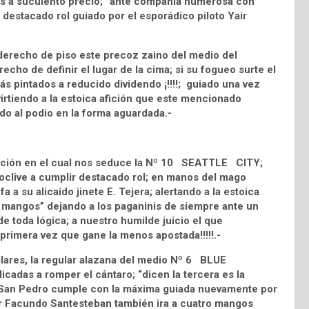
les a suculento precio; “ante compañía numerosa con
destacado rol guiado por el esporádico piloto Yair
erecho de piso este precoz zaino del medio del
echo de definir el lugar de la cima; si su fogueo surte el
más pintados a reducido dividendo ¡!!!!; guiado una vez
virtiendo a la estoica afición que este mencionado
ndo al podio en la forma aguardada.-
olución en el cual nos seduce la Nº 10 SEATTLE CITY;
roclive a cumplir destacado rol; en manos del mago
 a su alicaído jinete E. Tejera; alertando a la estoica
o mangos” dejando a los paganinis de siempre ante un
 toda lógica; a nuestro humilde juicio el que
a primera vez que gane la menos apostada!!!!!.-
milares, la regular alazana del medio Nº 6 BLUE
cadas a romper el cántaro; “dicen la tercera es la
s. San Pedro cumple con la máxima guiada nuevamente por
or Facundo Santesteban también ira a cuatro mangos