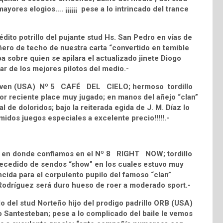
ayores elogios…. ¡¡¡¡¡¡ pese a lo intrincado del trance
to potrillo del pujante stud Hs. San Pedro en vías de
ero de techo de nuestra carta “convertido en temible
a sobre quien se apilara el actualizado jinete Diogo
ar de los mejores pilotos del medio.-
rd Haven (USA) Nº 5 CAFÉ DEL CIELO; hermoso tordillo
por reciente place muy jugado; en manos del añejo “clan”
l de doloridos; bajo la reiterada egida de J. M. Díaz lo
midos juegos especiales a excelente precio!!!!!.-
o en donde confiamos en el Nº 8 RIGHT NOW; tordillo
 precedido de sendos “show” en los cuales estuvo muy
ncida para el corpulento pupilo del famoso “clan”
 Rodríguez será duro hueso de roer a moderado sport.-
del stud Norteño hijo del prodigo padrillo ORB (USA)
 Santesteban; pese a lo complicado del baile le vemos