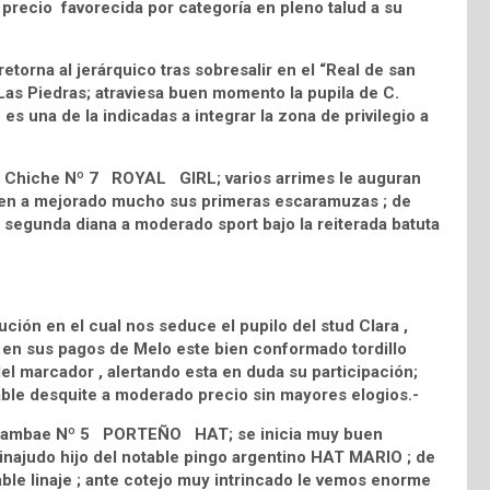
 precio favorecida por categoría en pleno talud a su
retorna al jerárquico tras sobresalir en el “Real de san
 Las Piedras; atraviesa buen momento la pupila de C.
 es una de la indicadas a integrar la zona de privilegio a
d El Chiche Nº 7 ROYAL GIRL; varios arrimes le auguran
uien a mejorado mucho sus primeras escaramuzas ; de
 segunda diana a moderado sport bajo la reiterada batuta
ución en el cual nos seduce el pupilo del stud Clara ,
 sus pagos de Melo este bien conformado tordillo
l marcador , alertando esta en duda su participación;
iable desquite a moderado precio sin mayores elogios.-
Tupambae Nº 5 PORTEÑO HAT; se inicia muy buen
inajudo hijo del notable pingo argentino HAT MARIO ; de
ble linaje ; ante cotejo muy intrincado le vemos enorme