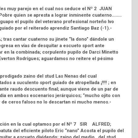
les muy parejo en el cual nos seduce el Nº 2 JUAN
obre quien se apresta a lograr inminente cuaterno……..
o y guapo el pupilo del veterano profesional norteño Ivo
uiado por el reiterado aprendiz Santiago Baz (-1).-
as cantar cuaterno su jinete “la dono” dándole un
gresa en vías de desquitar a escueto sport ante
r en la combinada; corpulento pupilo de Darci Minetto
 Everton Rodrígues; aguardamos no reitere el pésimo
rodigado zaino del stud Las Nenas del cual
ados a suculento sport guiado de atropellada ¡!!!! ; en
diante raudo descuento final; aunque viene de un par de
dia en ambos escenarios jerárquicos; “mucho ojito con
r de ceros falsos no lo descartan ni mucho menos.-
lución en la cual optamos por el Nº 7 SIR ALFRED;
atuta del eficiente piloto Eric “nano” Acosta el pupilo del
itar a escueto dividendo; zaino del medio , del stud