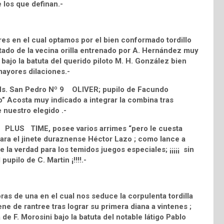
los que definan.-
res en el cual optamos por el bien conformado tordillo
o de la vecina orilla entrenado por A. Hernández muy
 bajo la batuta del querido piloto M. H. González bien
ayores dilaciones.-
d Hs. San Pedro Nº 9 OLIVER; pupilo de Facundo
no” Acosta muy indicado a integrar la combina tras
 nuestro elegido .-
 6 PLUS TIME, posee varios arrimes “pero le cuesta
lara el jinete duraznense Héctor Lazo ; como lance a
 la verdad para los temidos juegos especiales; ¡¡¡¡¡ sin
pupilo de C. Martin ¡!!!!.-
as de una en el cual nos seduce la corpulenta tordilla
e rantree tras lograr su primera diana a vintenes ;
de F. Morosini bajo la batuta del notable látigo Pablo