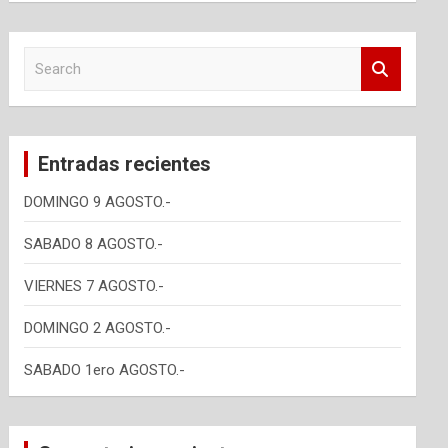
S
e
a
r
c
Entradas recientes
h
DOMINGO 9 AGOSTO.-
SABADO 8 AGOSTO.-
VIERNES 7 AGOSTO.-
DOMINGO 2 AGOSTO.-
SABADO 1ero AGOSTO.-