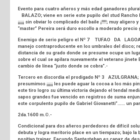
Evento para cuatro añeros y más edad ganadores plura
BALAZO; viene en serie este pupilo del stud Rancho P
¡¡¡¡¡ sin obviar lo complicado del baile ¡!!!!; muy aliger
“master” Pereira será duro escollo a moderado precio g
Enemigo de serio peligro el Nº 7 TUFAO DA LAGOA; tr
manejo contraproducente en los umbrales del disco; re
distancia de su grado donde se presume ocupe un luga
sobre el cual se apilara nuevamente el veterano jinete
cambio de línea “justo donde se cobra”.-
Tercero en discordia el prodigado Nº 3 AZULGRANA; p
presumimos ¡¡¡¡¡ les puede aguar la cocoa a los más pint
este tiro logro su última victoria dejando el tendal me
sapos grandes fue vencido en registros de suma enjun
este corpulento pupilo de Gabriel Giovanetti”…… un pa
2da.1600 m.©.-
Condicional para dos añeros perdedores de difícil so
debuta y logra meritorio place en un tiempazo; bajo la b
positivo trainer Facundo Santesteban es capaz de desqu