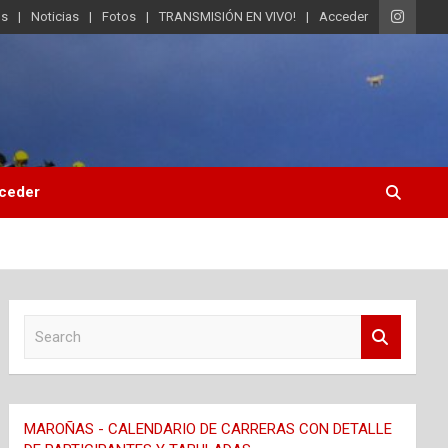
os
Noticias
Fotos
TRANSMISIÓN EN VIVO!
Acceder
ceder
S
e
a
r
c
MAROÑAS - CALENDARIO DE CARRERAS CON DETALLE
h