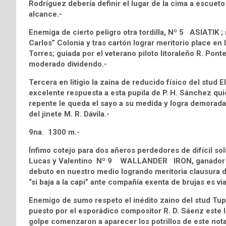
Rodríguez debería definir el lugar de la cima a escueto
alcance.-
Enemiga de cierto peligro otra tordilla, Nº 5 ASIATIK ; 
Carlos” Colonia y tras cartón lograr meritorio place en
Torres; guiada por el veterano piloto litoraleño R. Ponte
moderado dividendo.-
Tercera en litigio la zaina de reducido físico del stu
excelente respuesta a esta pupila de P. H. Sánchez q
repente le queda el sayo a su medida y logra demorada
del jinete M. R. Dávila.-
9na. 1300 m.-
Ínfimo cotejo para dos añeros perdedores de difícil sol
Lucas y Valentino Nº 9 WALLANDER IRON, ganador en
debuto en nuestro medio logrando meritoria clausura de
“si baja a la capi” ante compañía exenta de brujas es v
Enemigo de sumo respeto el inédito zaino del stud 
puesto por el esporádico compositor R. D. Sáenz este l
golpe comenzaron a aparecer los potrillos de este nota