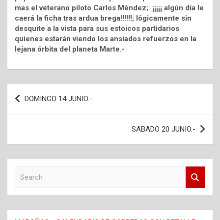
mas el veterano piloto Carlos Méndez; ¡¡¡¡¡ algún día le
caerá la ficha tras ardua brega!!!!!!; lógicamente sin
desquite a la vista para sus estoicos partidarios
quienes estarán viendo los ansiados refuerzos en la
lejana órbita del planeta Marte.-
Navegación
DOMINGO 14 JUNIO.-
de
entradas
SABADO 20 JUNIO.-
S
e
a
r
c