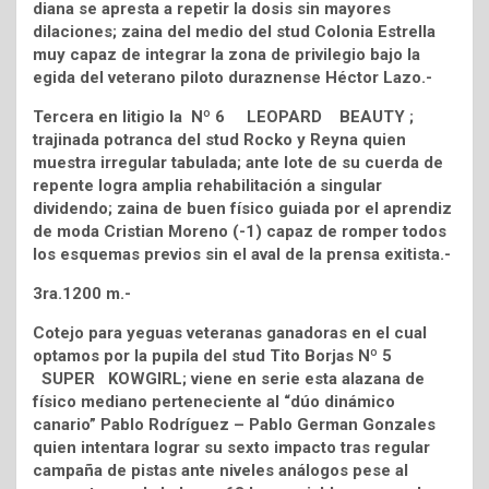
diana se apresta a repetir la dosis sin mayores
dilaciones; zaina del medio del stud Colonia Estrella
muy capaz de integrar la zona de privilegio bajo la
egida del veterano piloto duraznense Héctor Lazo.-
Tercera en litigio la Nº 6 LEOPARD BEAUTY ;
trajinada potranca del stud Rocko y Reyna quien
muestra irregular tabulada; ante lote de su cuerda de
repente logra amplia rehabilitación a singular
dividendo; zaina de buen físico guiada por el aprendiz
de moda Cristian Moreno (-1) capaz de romper todos
los esquemas previos sin el aval de la prensa exitista.-
3ra.1200 m.-
Cotejo para yeguas veteranas ganadoras en el cual
optamos por la pupila del stud Tito Borjas Nº 5
SUPER KOWGIRL; viene en serie esta alazana de
físico mediano perteneciente al “dúo dinámico
canario” Pablo Rodríguez – Pablo German Gonzales
quien intentara lograr su sexto impacto tras regular
campaña de pistas ante niveles análogos pese al