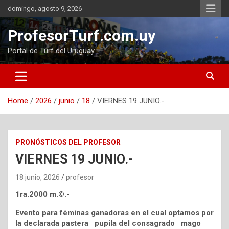
Skip
domingo, agosto 9, 2026
to
content
ProfesorTurf.com.uy
Portal de Turf del Uruguay
Home
2026
junio
18
VIERNES 19 JUNIO.-
PRONÓSTICOS DEL PROFESOR
VIERNES 19 JUNIO.-
18 junio, 2026
profesor
1ra.2000 m.©.-
Evento para féminas ganadoras en el cual optamos por
la declarada pastera pupila del consagrado mago