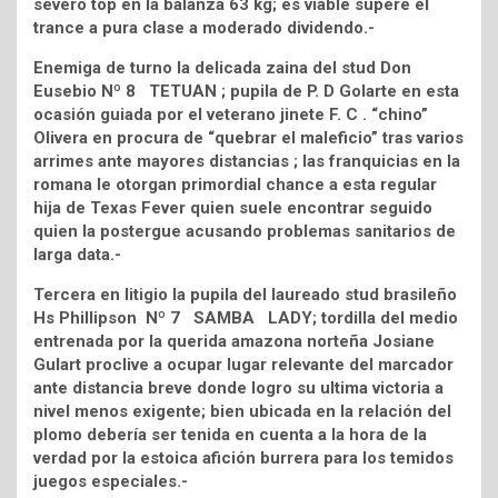
severo top en la balanza 63 kg; es viable supere el
trance a pura clase a moderado dividendo.-
Enemiga de turno la delicada zaina del stud Don
Eusebio Nº 8 TETUAN ; pupila de P. D Golarte en esta
ocasión guiada por el veterano jinete F. C . “chino”
Olivera en procura de “quebrar el maleficio” tras varios
arrimes ante mayores distancias ; las franquicias en la
romana le otorgan primordial chance a esta regular
hija de Texas Fever quien suele encontrar seguido
quien la postergue acusando problemas sanitarios de
larga data.-
Tercera en litigio la pupila del laureado stud brasileño
Hs Phillipson Nº 7 SAMBA LADY; tordilla del medio
entrenada por la querida amazona norteña Josiane
Gulart proclive a ocupar lugar relevante del marcador
ante distancia breve donde logro su ultima victoria a
nivel menos exigente; bien ubicada en la relación del
plomo debería ser tenida en cuenta a la hora de la
verdad por la estoica afición burrera para los temidos
juegos especiales.-