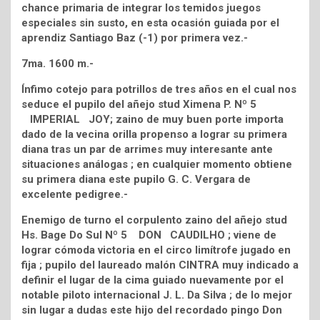
chance primaria de integrar los temidos juegos
especiales sin susto, en esta ocasión guiada por el
aprendiz Santiago Baz (-1) por primera vez.-
7ma. 1600 m.-
Ínfimo cotejo para potrillos de tres años en el cual nos
seduce el pupilo del añejo stud Ximena P. Nº 5
IMPERIAL JOY; zaino de muy buen porte importa
dado de la vecina orilla propenso a lograr su primera
diana tras un par de arrimes muy interesante ante
situaciones análogas ; en cualquier momento obtiene
su primera diana este pupilo G. C. Vergara de
excelente pedigree.-
Enemigo de turno el corpulento zaino del añejo stud
Hs. Bage Do Sul Nº 5 DON CAUDILHO ; viene de
lograr cómoda victoria en el circo limítrofe jugado en
fija ; pupilo del laureado malón CINTRA muy indicado a
definir el lugar de la cima guiado nuevamente por el
notable piloto internacional J. L. Da Silva ; de lo mejor
sin lugar a dudas este hijo del recordado pingo Don