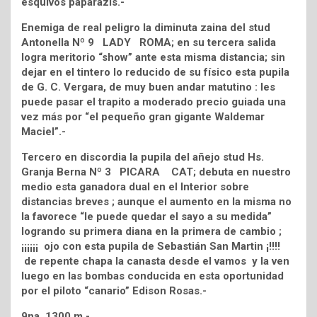
esquivos paparazis.-
Enemiga de real peligro la diminuta zaina del stud
Antonella Nº 9 LADY ROMA; en su tercera salida
logra meritorio “show” ante esta misma distancia; sin
dejar en el tintero lo reducido de su físico esta pupila
de G. C. Vergara, de muy buen andar matutino : les
puede pasar el trapito a moderado precio guiada una
vez más por “el pequeño gran gigante Waldemar
Maciel”.-
Tercero en discordia la pupila del añejo stud Hs.
Granja Berna Nº 3 PICARA CAT; debuta en nuestro
medio esta ganadora dual en el Interior sobre
distancias breves ; aunque el aumento en la misma no
la favorece “le puede quedar el sayo a su medida”
logrando su primera diana en la primera de cambio ;
¡¡¡¡¡¡ ojo con esta pupila de Sebastián San Martin ¡!!!!
de repente chapa la canasta desde el vamos y la ven
luego en las bombas conducida en esta oportunidad
por el piloto “canario” Edison Rosas.-
9na. 1300 m.-