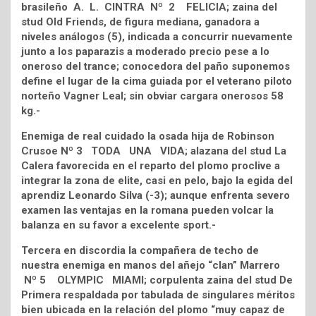
brasileño A. L. CINTRA Nº 2 FELICIA; zaina del
stud Old Friends, de figura mediana, ganadora a
niveles análogos (5), indicada a concurrir nuevamente
junto a los paparazis a moderado precio pese a lo
oneroso del trance; conocedora del paño suponemos
define el lugar de la cima guiada por el veterano piloto
norteño Vagner Leal; sin obviar cargara onerosos 58
kg.-
Enemiga de real cuidado la osada hija de Robinson
Crusoe Nº 3 TODA UNA VIDA; alazana del stud La
Calera favorecida en el reparto del plomo proclive a
integrar la zona de elite, casi en pelo, bajo la egida del
aprendiz Leonardo Silva (-3); aunque enfrenta severo
examen las ventajas en la romana pueden volcar la
balanza en su favor a excelente sport.-
Tercera en discordia la compañera de techo de
nuestra enemiga en manos del añejo “clan” Marrero
Nº 5 OLYMPIC MIAMI; corpulenta zaina del stud De
Primera respaldada por tabulada de singulares méritos
bien ubicada en la relación del plomo “muy capaz de