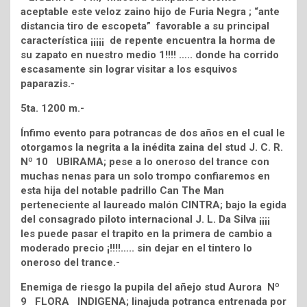
aceptable este veloz zaino hijo de Furia Negra ; “ante
distancia tiro de escopeta” favorable a su principal
característica ¡¡¡¡¡ de repente encuentra la horma de
su zapato en nuestro medio 1!!!! ….. donde ha corrido
escasamente sin lograr visitar a los esquivos
paparazis.-
5ta. 1200 m.-
Ínfimo evento para potrancas de dos años en el cual le
otorgamos la negrita a la inédita zaina del stud J. C. R.
Nº 10 UBIRAMA; pese a lo oneroso del trance con
muchas nenas para un solo trompo confiaremos en
esta hija del notable padrillo Can The Man
perteneciente al laureado malón CINTRA; bajo la egida
del consagrado piloto internacional J. L. Da Silva ¡¡¡¡
les puede pasar el trapito en la primera de cambio a
moderado precio ¡!!!!….. sin dejar en el tintero lo
oneroso del trance.-
Enemiga de riesgo la pupila del añejo stud Aurora Nº
9 FLORA INDIGENA; linajuda potranca entrenada por