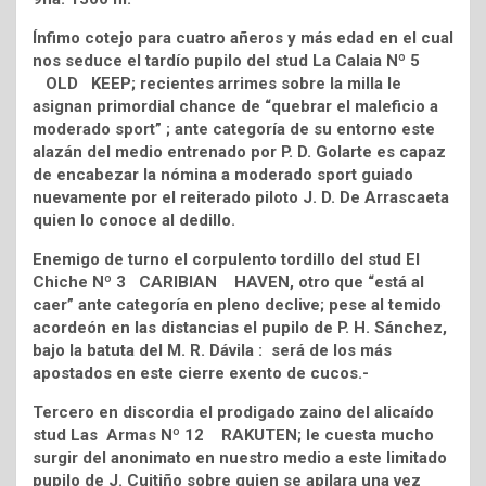
Ínfimo cotejo para cuatro añeros y más edad en el cual
nos seduce el tardío pupilo del stud La Calaia Nº 5
OLD KEEP; recientes arrimes sobre la milla le
asignan primordial chance de “quebrar el maleficio a
moderado sport” ; ante categoría de su entorno este
alazán del medio entrenado por P. D. Golarte es capaz
de encabezar la nómina a moderado sport guiado
nuevamente por el reiterado piloto J. D. De Arrascaeta
quien lo conoce al dedillo.
Enemigo de turno el corpulento tordillo del stud El
Chiche Nº 3 CARIBIAN HAVEN, otro que “está al
caer” ante categoría en pleno declive; pese al temido
acordeón en las distancias el pupilo de P. H. Sánchez,
bajo la batuta del M. R. Dávila : será de los más
apostados en este cierre exento de cucos.-
Tercero en discordia el prodigado zaino del alicaído
stud Las Armas Nº 12 RAKUTEN; le cuesta mucho
surgir del anonimato en nuestro medio a este limitado
pupilo de J. Cuitiño sobre quien se apilara una vez