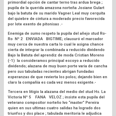
primordial opción de cantar terno tras ardua brega ;
pupila de la querida amazona norteña Josiane Gulart
bajo la batuta de su marido Vagner Leal muy cerquita
del quiebre de cintura a moderado precio favorecida
por lote exento de pitonisas .-
Enemiga de sumo respeto la pupila del añejo stud Ro-
Ro Nº 2 ENVIADA BIGTIME; clausuró el marcador
muy cerca de nuestra carta lo cual le asigna chance
cierta de integrar la combinada a reducido dividendo
Bajo la Batuta del aprendiz de moda Cristian Moreno
(-1) la consideramos principal escoyo a reducido
dividendo; alazana de muy buen porte varia de cancha
pero sus tabuladas recientes abrigan fundadas
esperanzas de que revierta los polos; dejando bien en
claro la compañía es cada vez menos exigente.-
Tercera en litigio la alazana del medio del stud Hs. La
Victoria Nº 5 FANA VELOZ ; insiste esta pupila del
veterano compositor norteño Ivo “master” Pereira
quien en sus ultimas cuatro salidas ha logrado dos
triunfos y dos place ; tabulada meritoria le adjudica