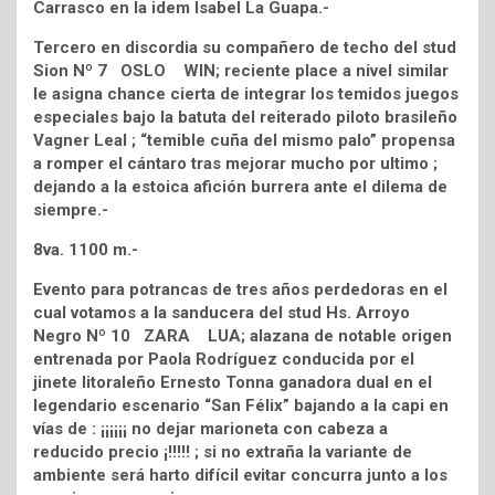
Carrasco en la idem Isabel La Guapa.-
Tercero en discordia su compañero de techo del stud
Sion Nº 7 OSLO WIN; reciente place a nivel similar
le asigna chance cierta de integrar los temidos juegos
especiales bajo la batuta del reiterado piloto brasileño
Vagner Leal ; “temible cuña del mismo palo” propensa
a romper el cántaro tras mejorar mucho por ultimo ;
dejando a la estoica afición burrera ante el dilema de
siempre.-
8va. 1100 m.-
Evento para potrancas de tres años perdedoras en el
cual votamos a la sanducera del stud Hs. Arroyo
Negro Nº 10 ZARA LUA; alazana de notable origen
entrenada por Paola Rodríguez conducida por el
jinete litoraleño Ernesto Tonna ganadora dual en el
legendario escenario “San Félix” bajando a la capi en
vías de : ¡¡¡¡¡¡ no dejar marioneta con cabeza a
reducido precio ¡!!!!! ; si no extraña la variante de
ambiente será harto difícil evitar concurra junto a los