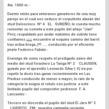
4ta. 1000 m.-
Evento mixto para veteranos ganadores de una muy
parejo en el cual nos seduce el corpulento alazán del
stud Deloscinco Nº 4 EL SUREÑO; le cuesta mucho
remontar su cometa a este pupilo del añejo “clan”
Piriz; respaldado por andar matutino de subido tono
confiamos ¡¡¡¡¡¡ encuentre al esquivo camino del barril
tras ardua brega ¡!!!! ….. conducido por el eficiente
jinete Federico Fabián.-
Enemigo de sumo respeto el prodigado zaino del
medio del stud forastero La Tanga Nº 2 CLAUSEN;
guiado por el aprendiz Leonardo Silva (-3) ira por
repetir la dosis tras ganar recientemente en Las
Piedras conducido de menor a mayor; lo ralo de la
categoría le asigna el rotulo con justicia a este
limitado pupilo del compositor pedrense F. A.
Lancaster.-
Tercero en discordia el pupilo del stud El Jaro Nº 3
LIGERITO FM; muestra campaña reciente