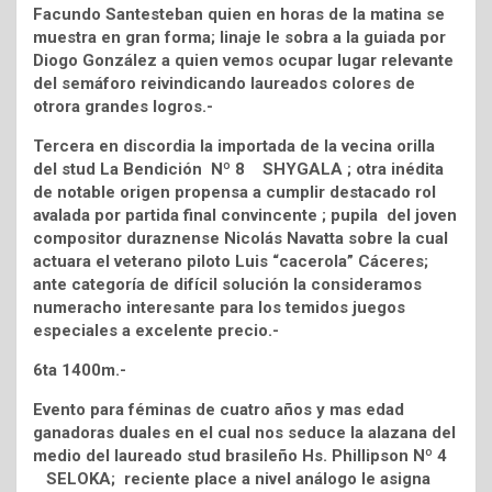
Facundo Santesteban quien en horas de la matina se
muestra en gran forma; linaje le sobra a la guiada por
Diogo González a quien vemos ocupar lugar relevante
del semáforo reivindicando laureados colores de
otrora grandes logros.-
Tercera en discordia la importada de la vecina orilla
del stud La Bendición Nº 8 SHYGALA ; otra inédita
de notable origen propensa a cumplir destacado rol
avalada por partida final convincente ; pupila del joven
compositor duraznense Nicolás Navatta sobre la cual
actuara el veterano piloto Luis “cacerola” Cáceres;
ante categoría de difícil solución la consideramos
numeracho interesante para los temidos juegos
especiales a excelente precio.-
6ta 1400m.-
Evento para féminas de cuatro años y mas edad
ganadoras duales en el cual nos seduce la alazana del
medio del laureado stud brasileño Hs. Phillipson Nº 4
SELOKA; reciente place a nivel análogo le asigna