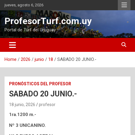
Skip
jueves, agosto 6, 2026
to
content
ProfesorTurf.com.uy
Portal de Turf del Uruguay
Home
2026
junio
18
SABADO 20 JUNIO.-
PRONÓSTICOS DEL PROFESOR
SABADO 20 JUNIO.-
18 junio, 2026
profesor
1ra.1200 m.-
Nº 3 UNICANINO.