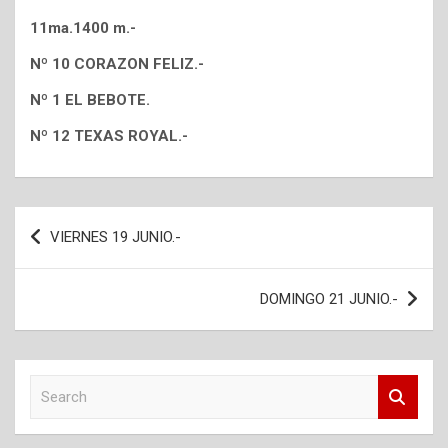
11ma.1400 m.-
Nº 10 CORAZON FELIZ.-
Nº 1 EL BEBOTE.
Nº 12 TEXAS ROYAL.-
Navegación
VIERNES 19 JUNIO.-
de
entradas
DOMINGO 21 JUNIO.-
S
e
a