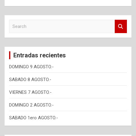
S
e
a
r
c
Entradas recientes
h
DOMINGO 9 AGOSTO.-
SABADO 8 AGOSTO.-
VIERNES 7 AGOSTO.-
DOMINGO 2 AGOSTO.-
SABADO 1ero AGOSTO.-