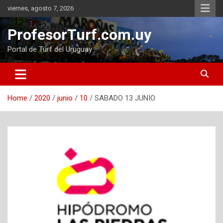
Skip
viernes, agosto 7, 2026
to
content
ProfesorTurf.com.uy
Portal de Turf del Uruguay
Home
2020
junio
10
SABADO 13 JUNIO