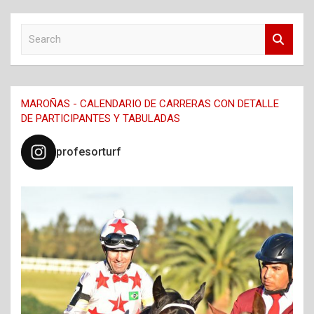
S
e
a
r
c
MAROÑAS - CALENDARIO DE CARRERAS CON DETALLE
h
DE PARTICIPANTES Y TABULADAS
profesorturf