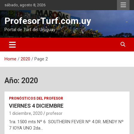
Skip
sábado, agosto 8, 2026
to
content
ProfesorTurf.com.uy
Portal de Turf del Uruguay
Home
2020
Page 2
Año:
2020
PRONÓSTICOS DEL PROFESOR
VIERNES 4 DICIEMBRE
1 diciembre, 2020
profesor
1ra. 1500 mts Nº 6 SOUTHERN FEVER Nº 4 DR. MENDY Nº
7 IOYA UNO 2da…