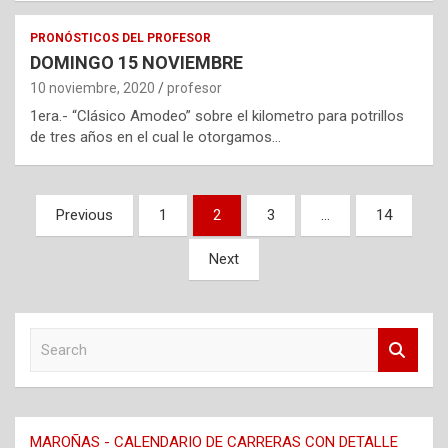
PRONÓSTICOS DEL PROFESOR
DOMINGO 15 NOVIEMBRE
10 noviembre, 2020
profesor
1era.- “Clásico Amodeo” sobre el kilometro para potrillos
de tres años en el cual le otorgamos…
Navegación
Previous
1
2
3
…
14
de
Next
entradas
S
e
a
r
c
MAROÑAS - CALENDARIO DE CARRERAS CON DETALLE
h