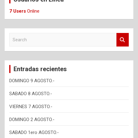
7 Users
Online
S
e
a
r
c
Entradas recientes
h
DOMINGO 9 AGOSTO.-
SABADO 8 AGOSTO.-
VIERNES 7 AGOSTO.-
DOMINGO 2 AGOSTO.-
SABADO 1ero AGOSTO.-