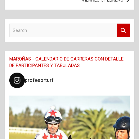
VIERNES 5 FEBRERO
S
e
a
r
c
MAROÑAS - CALENDARIO DE CARRERAS CON DETALLE
h
DE PARTICIPANTES Y TABULADAS
profesorturf