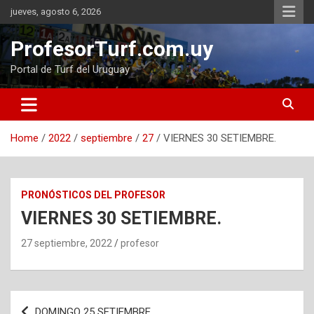
Skip
jueves, agosto 6, 2026
to
content
ProfesorTurf.com.uy
Portal de Turf del Uruguay
Home
2022
septiembre
27
VIERNES 30 SETIEMBRE.
PRONÓSTICOS DEL PROFESOR
VIERNES 30 SETIEMBRE.
27 septiembre, 2022
profesor
Navegación
DOMINGO 25 SETIEMBRE.