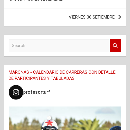
de
entradas
VIERNES 30 SETIEMBRE.
S
e
a
r
c
MAROÑAS - CALENDARIO DE CARRERAS CON DETALLE
h
DE PARTICIPANTES Y TABULADAS
profesorturf