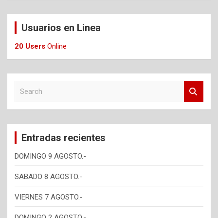
Usuarios en Linea
20 Users
Online
S
e
a
r
c
Entradas recientes
h
DOMINGO 9 AGOSTO.-
SABADO 8 AGOSTO.-
VIERNES 7 AGOSTO.-
DOMINGO 2 AGOSTO.-