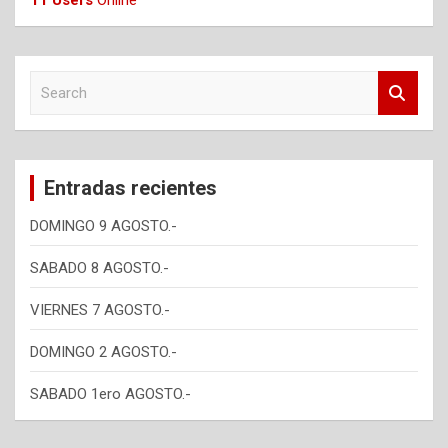
S
e
a
r
c
Entradas recientes
h
DOMINGO 9 AGOSTO.-
SABADO 8 AGOSTO.-
VIERNES 7 AGOSTO.-
DOMINGO 2 AGOSTO.-
SABADO 1ero AGOSTO.-