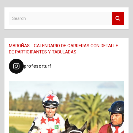
S
e
a
r
c
MAROÑAS - CALENDARIO DE CARRERAS CON DETALLE
h
DE PARTICIPANTES Y TABULADAS
profesorturf