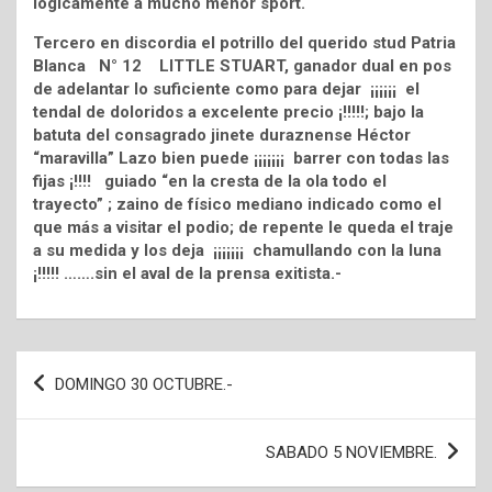
lógicamente a mucho menor sport.
Tercero en discordia el potrillo del querido stud Patria
Blanca N° 12 LITTLE STUART, ganador dual en pos
de adelantar lo suficiente como para dejar ¡¡¡¡¡¡ el
tendal de doloridos a excelente precio ¡!!!!!; bajo la
batuta del consagrado jinete duraznense Héctor
“maravilla” Lazo bien puede ¡¡¡¡¡¡¡ barrer con todas las
fijas ¡!!!! guiado “en la cresta de la ola todo el
trayecto” ; zaino de físico mediano indicado como el
que más a visitar el podio; de repente le queda el traje
a su medida y los deja ¡¡¡¡¡¡¡ chamullando con la luna
¡!!!!! …….sin el aval de la prensa exitista.-
Navegación
DOMINGO 30 OCTUBRE.-
de
entradas
SABADO 5 NOVIEMBRE.