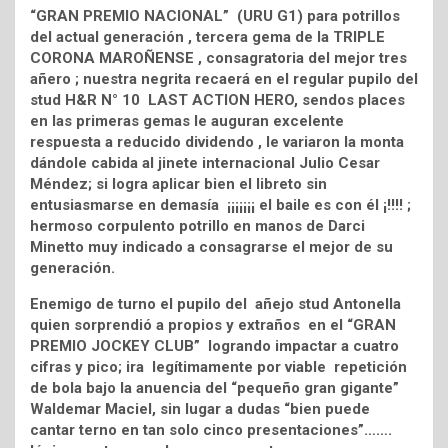
“GRAN PREMIO NACIONAL” (URU G1) para potrillos
del actual generación , tercera gema de la TRIPLE
CORONA MAROÑENSE , consagratoria del mejor tres
añero ; nuestra negrita recaerá en el regular pupilo del
stud H&R N° 10 LAST ACTION HERO, sendos places
en las primeras gemas le auguran excelente
respuesta a reducido dividendo , le variaron la monta
dándole cabida al jinete internacional Julio Cesar
Méndez; si logra aplicar bien el libreto sin
entusiasmarse en demasía ¡¡¡¡¡¡¡ el baile es con él ¡!!!! ;
hermoso corpulento potrillo en manos de Darci
Minetto muy indicado a consagrarse el mejor de su
generación.
Enemigo de turno el pupilo del añejo stud Antonella
quien sorprendió a propios y extraños en el “GRAN
PREMIO JOCKEY CLUB” logrando impactar a cuatro
cifras y pico; ira legítimamente por viable repetición
de bola bajo la anuencia del “pequeño gran gigante”
Waldemar Maciel, sin lugar a dudas “bien puede
cantar terno en tan solo cinco presentaciones”…….