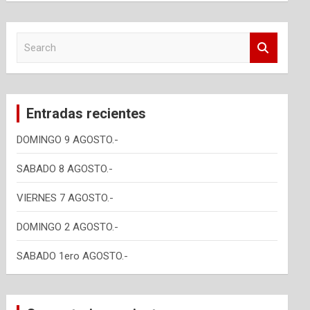
S
e
a
r
c
Entradas recientes
h
DOMINGO 9 AGOSTO.-
SABADO 8 AGOSTO.-
VIERNES 7 AGOSTO.-
DOMINGO 2 AGOSTO.-
SABADO 1ero AGOSTO.-