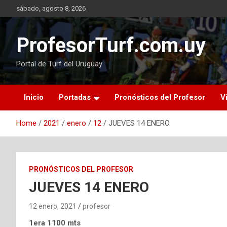
Skip
sábado, agosto 8, 2026
to
content
ProfesorTurf.com.uy
Portal de Turf del Uruguay
Inicio
Portadas
Pronósticos del Profesor
V
Home
2021
enero
12
JUEVES 14 ENERO
PRONÓSTICOS DEL PROFESOR
JUEVES 14 ENERO
12 enero, 2021
profesor
1era 1100 mts