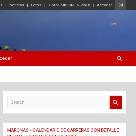
os
Noticias
Fotos
TRANSMISIÓN EN VIVO!
Acceder
ceder
S
e
a
r
c
MAROÑAS - CALENDARIO DE CARRERAS CON DETALLE
h